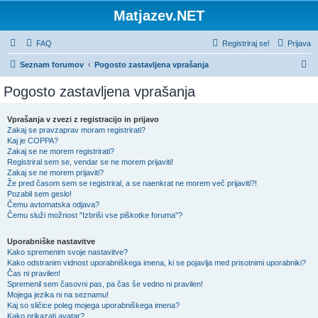
Matjazev.NET
FAQ
Registriraj se!
Prijava
I
Seznam forumov
Pogosto zastavljena vprašanja
s
Pogosto zastavljena vprašanja
k
a
Vprašanja v zvezi z registracijo in prijavo
Zakaj se pravzaprav moram registrirati?
n
Kaj je COPPA?
j
Zakaj se ne morem registrirati?
Registriral sem se, vendar se ne morem prijaviti!
e
Zakaj se ne morem prijaviti?
Že pred časom sem se registriral, a se naenkrat ne morem več prijaviti?!
Pozabil sem geslo!
Čemu avtomatska odjava?
Čemu služi možnost "Izbriši vse piškotke foruma"?
Uporabniške nastavitve
Kako spremenim svoje nastavitve?
Kako odstranim vidnost uporabniškega imena, ki se pojavlja med prisotnimi uporabniki?
Čas ni pravilen!
Spremenil sem časovni pas, pa čas še vedno ni pravilen!
Mojega jezika ni na seznamu!
Kaj so sličice poleg mojega uporabniškega imena?
Kako prikazati avatar?