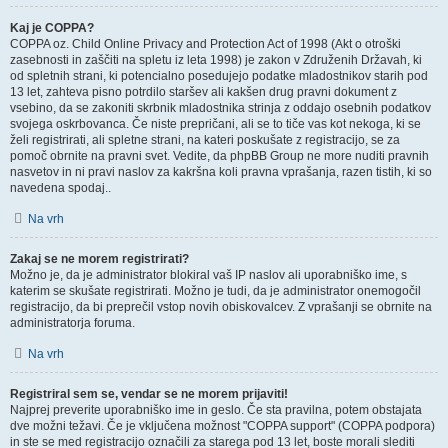
Kaj je COPPA?
COPPA oz. Child Online Privacy and Protection Act of 1998 (Akt o otroški
zasebnosti in zaščiti na spletu iz leta 1998) je zakon v Združenih Državah, ki
od spletnih strani, ki potencialno posedujejo podatke mladostnikov starih pod
13 let, zahteva pisno potrdilo staršev ali kakšen drug pravni dokument z
vsebino, da se zakoniti skrbnik mladostnika strinja z oddajo osebnih podatkov
svojega oskrbovanca. Če niste prepričani, ali se to tiče vas kot nekoga, ki se
želi registrirati, ali spletne strani, na kateri poskušate z registracijo, se za
pomoč obrnite na pravni svet. Vedite, da phpBB Group ne more nuditi pravnih
nasvetov in ni pravi naslov za kakršna koli pravna vprašanja, razen tistih, ki so
navedena spodaj..
Na vrh
Zakaj se ne morem registrirati?
Možno je, da je administrator blokiral vaš IP naslov ali uporabniško ime, s
katerim se skušate registrirati. Možno je tudi, da je administrator onemogočil
registracijo, da bi preprečil vstop novih obiskovalcev. Z vprašanji se obrnite na
administratorja foruma.
Na vrh
Registriral sem se, vendar se ne morem prijaviti!
Najprej preverite uporabniško ime in geslo. Če sta pravilna, potem obstajata
dve možni težavi. Če je vključena možnost "COPPA support" (COPPA podpora)
in ste se med registracijo označili za starega pod 13 let, boste morali slediti