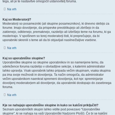
tega, ali je te nastavitve omogočil ustanovitelj foruma.
Na vrh
Kaj so Moderatorji?
Moderatorji so posamezniki (ali skupine posameznikov), ki dnevno skrbijo za
forume. Imajo dovoljenje, da prispevke preoblikujejo ali zbrišejo in da
zaklenejo, odklenejo, premaknejo, razdelijo ali izbrišejo teme na forumu, ki ga
moderirajo. V spolšnem so torej moderatorji tisti, ki preprečujejo, da bi
uporabniki skrenili s teme ali da bi objavljali nasilne/žaljive vsebine.
Na vrh
Kaj so uporabniške skupine?
Uporabniške skupine so skupine uporabnikov in so namenjene temu, da
udeležence foruma razdelijo v obvladljive sekcije, s katerimi administrator
lahko upravlja. Vsak uporabnik lahko pripada večim skupinam, vsaka skupina
pa ima svoje možnosti in dovoljenja. Ta način omogoča, da administrator
večim uporabnikom naenkrat spremeni dovoljenja, kot npr. spreminjanje
dovoljenj moderatorjem ali dovoljenje, da uporabniki dostopajo do zasebnega
foruma.
Na vrh
Kje se nahajajo uporabniške skupine in kako se kakšni priključiti?
Seznam uporabniških skupin lahko vidite pod povezavo "Uporabniške
skupine", ki se nahaja na vaši Uporabniški Nadzorni Plošči. Če bi se kakšni