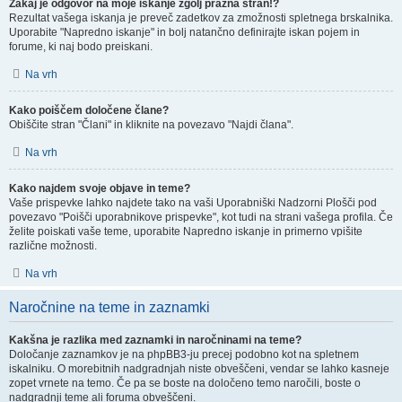
Zakaj je odgovor na moje iskanje zgolj prazna stran!?
Rezultat vašega iskanja je preveč zadetkov za zmožnosti spletnega brskalnika.
Uporabite "Napredno iskanje" in bolj natančno definirajte iskan pojem in
forume, ki naj bodo preiskani.
Na vrh
Kako poiščem določene člane?
Obiščite stran "Člani" in kliknite na povezavo "Najdi člana".
Na vrh
Kako najdem svoje objave in teme?
Vaše prispevke lahko najdete tako na vaši Uporabniški Nadzorni Plošči pod
povezavo "Poišči uporabnikove prispevke", kot tudi na strani vašega profila. Če
želite poiskati vaše teme, uporabite Napredno iskanje in primerno vpišite
različne možnosti.
Na vrh
Naročnine na teme in zaznamki
Kakšna je razlika med zaznamki in naročninami na teme?
Določanje zaznamkov je na phpBB3-ju precej podobno kot na spletnem
iskalniku. O morebitnih nadgradnjah niste obveščeni, vendar se lahko kasneje
zopet vrnete na temo. Če pa se boste na določeno temo naročili, boste o
nadgradnji teme ali foruma obveščeni.