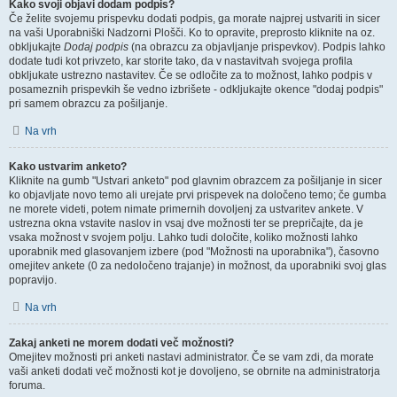
Kako svoji objavi dodam podpis?
Če želite svojemu prispevku dodati podpis, ga morate najprej ustvariti in sicer
na vaši Uporabniški Nadzorni Plošči. Ko to opravite, preprosto kliknite na oz.
obkljukajte
Dodaj podpis
(na obrazcu za objavljanje prispevkov). Podpis lahko
dodate tudi kot privzeto, kar storite tako, da v nastavitvah svojega profila
obkljukate ustrezno nastavitev. Če se odločite za to možnost, lahko podpis v
posameznih prispevkih še vedno izbrišete - odkljukajte okence "dodaj podpis"
pri samem obrazcu za pošiljanje.
Na vrh
Kako ustvarim anketo?
Kliknite na gumb "Ustvari anketo" pod glavnim obrazcem za pošiljanje in sicer
ko objavljate novo temo ali urejate prvi prispevek na določeno temo; če gumba
ne morete videti, potem nimate primernih dovoljenj za ustvaritev ankete. V
ustrezna okna vstavite naslov in vsaj dve možnosti ter se prepričajte, da je
vsaka možnost v svojem polju. Lahko tudi določite, koliko možnosti lahko
uporabnik med glasovanjem izbere (pod "Možnosti na uporabnika"), časovno
omejitev ankete (0 za nedoločeno trajanje) in možnost, da uporabniki svoj glas
popravijo.
Na vrh
Zakaj anketi ne morem dodati več možnosti?
Omejitev možnosti pri anketi nastavi administrator. Če se vam zdi, da morate
vaši anketi dodati več možnosti kot je dovoljeno, se obrnite na administratorja
foruma.