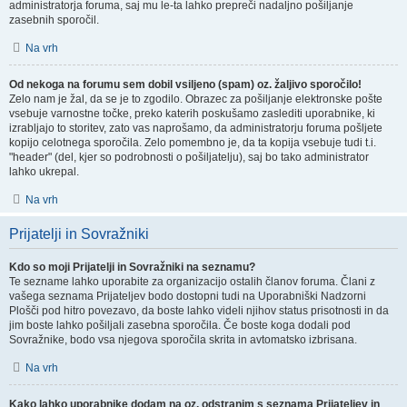
administratorja foruma, saj mu le-ta lahko prepreči nadaljno pošiljanje
zasebnih sporočil.
Na vrh
Od nekoga na forumu sem dobil vsiljeno (spam) oz. žaljivo sporočilo!
Zelo nam je žal, da se je to zgodilo. Obrazec za pošiljanje elektronske pošte
vsebuje varnostne točke, preko katerih poskušamo zaslediti uporabnike, ki
izrabljajo to storitev, zato vas naprošamo, da administratorju foruma pošljete
kopijo celotnega sporočila. Zelo pomembno je, da ta kopija vsebuje tudi t.i.
"header" (del, kjer so podrobnosti o pošiljatelju), saj bo tako administrator
lahko ukrepal.
Na vrh
Prijatelji in Sovražniki
Kdo so moji Prijatelji in Sovražniki na seznamu?
Te sezname lahko uporabite za organizacijo ostalih članov foruma. Člani z
vašega seznama Prijateljev bodo dostopni tudi na Uporabniški Nadzorni
Plošči pod hitro povezavo, da boste lahko videli njihov status prisotnosti in da
jim boste lahko pošiljali zasebna sporočila. Če boste koga dodali pod
Sovražnike, bodo vsa njegova sporočila skrita in avtomatsko izbrisana.
Na vrh
Kako lahko uporabnike dodam na oz. odstranim s seznama Prijateljev in