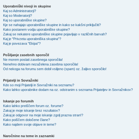
Uporabniški nivoji in skupine
Kaj so Administratorji?
Kaj so Moderatorji?
Kaj so uporabniške skupine?
Kje se nahajajo uporabniške skupine in kako se kakšni priključiti?
Kako postanem vodja uporabniške skupine?
Zakaj se nekatere uporabniške skupine pojavljajo v različnih barvah?
Kaj je "Privzeta uporabniška skupina"?
Kaj je povezava "Ekipa"?
Pošiljanje zasebnih sporočil
Ne morem poslati zasebnega sporočila!
Nenehno dobivam nezaželena zasebna sporočila!
Od nekoga na forumu sem dobil vsiljeno (spam) oz. žaljivo sporočilo!
Prijatelji in Sovražniki
Kdo so moji Prijatelji in Sovražniki na seznamu?
Kako lahko uporabnike dodam na oz. odstranim s seznama Prijateljev in Sovražnikov?
Iskanje po forumih
Kako lahko preiščem forum oz. forume?
Zakaj je moje iskanje brez rezultatov?
Zakaj je odgovor na moje iskanje zgolj prazna stran!?
Kako poiščem določene člane?
Kako najdem svoje objave in teme?
Naročnine na teme in zaznamki