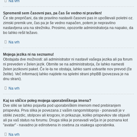
Na vrh
Spremenil sem časovni pas, pa čas še vedno ni pravilen!
Če ste prepričani, da ste pravilno nastavili časovni pas in upoštevali poletni oz.
zimski premik ure, čas pa je še vedno napačen, potem je nepravilno
nastavljena ura na strežniku. Prosimo, opozorite administratorja na napako, da
bo lahko rešil težavo.
Na vrh
Mojega jezika ni na seznamu!
Obstajata dve možnosti: ali administrator ni nastavil vašega jezika ali pa forum
ni preveden v želen jezik. Obrnite se na administratorja, če lahko namesti
želen jezikovni paket. Če le-ta ne obstaja, lahko sami ustvarite nov prevod (če
želite). Več informacij lahko najdete na spletni strani phpBB (povezava je na
dnu strani).
Na vrh
Kaj so sličice poleg mojega uporabniškega imena?
Dve sliki se lahko pojavita pod uporabniškim imenom med prebiranjem
prispevka. Prva slika je povezana z vašim rangom/stopnjo - ponavadi je v
obliki zvezdic, stolpcev ali krogcev, in prikazuje, koliko prispevkov ste objavili
ali pa vaš status na forumu. Druga slika je ponavadi večja in je poznana kot
"avatar" - navadno je edinstvena in osebna za vsakega uporabnika.
Na vrh