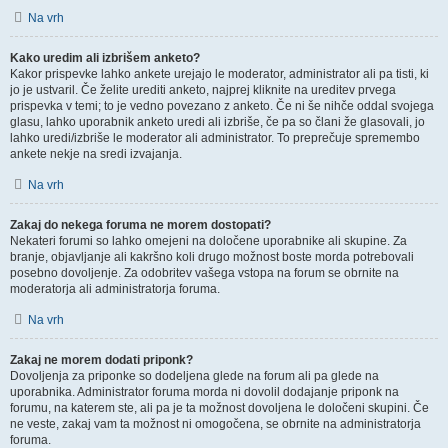
Na vrh
Kako uredim ali izbrišem anketo?
Kakor prispevke lahko ankete urejajo le moderator, administrator ali pa tisti, ki
jo je ustvaril. Če želite urediti anketo, najprej kliknite na ureditev prvega
prispevka v temi; to je vedno povezano z anketo. Če ni še nihče oddal svojega
glasu, lahko uporabnik anketo uredi ali izbriše, če pa so člani že glasovali, jo
lahko uredi/izbriše le moderator ali administrator. To preprečuje spremembo
ankete nekje na sredi izvajanja.
Na vrh
Zakaj do nekega foruma ne morem dostopati?
Nekateri forumi so lahko omejeni na določene uporabnike ali skupine. Za
branje, objavljanje ali kakršno koli drugo možnost boste morda potrebovali
posebno dovoljenje. Za odobritev vašega vstopa na forum se obrnite na
moderatorja ali administratorja foruma.
Na vrh
Zakaj ne morem dodati priponk?
Dovoljenja za priponke so dodeljena glede na forum ali pa glede na
uporabnika. Administrator foruma morda ni dovolil dodajanje priponk na
forumu, na katerem ste, ali pa je ta možnost dovoljena le določeni skupini. Če
ne veste, zakaj vam ta možnost ni omogočena, se obrnite na administratorja
foruma.