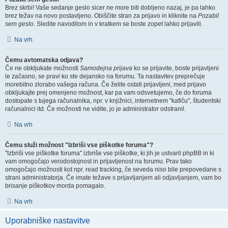
Brez skrbi! Vaše sedanje geslo sicer ne more biti dobljeno nazaj, je pa lahko
brez težav na novo postavljeno. Obiščite stran za prijavo in kliknite na
Pozabil
sem geslo
. Sledite navodilom in v kratkem se boste zopet lahko prijavili.
Na vrh
Čemu avtomatska odjava?
Če ne obkljukate možnosti
Samodejna prijava
ko se prijavite, boste prijavljeni
le začasno, se pravi ko ste dejansko na forumu. Ta nastavitev preprečuje
morebitno zlorabo vašega računa. Če želite ostati prijavljeni, med prijavo
obkljukajte prej omenjeno možnost, kar pa vam odsvetujemo, če do foruma
dostopate s tujega računalnika, npr. v knjižnici, internetnem "kafiču", študentski
računalnici itd. Če možnosti ne vidite, jo je administrator odstranil.
Na vrh
Čemu služi možnost "Izbriši vse piškotke foruma"?
"Izbriši vse piškotke foruma" izbriše vse piškotke, ki jih je ustvaril phpBB in ki
vam omogočajo verodostojnost in prijavljenost na forumu. Prav tako
omogočajo možnosti kot npr. read tracking, če seveda niso bile prepovedane s
strani administratorja. Če imate težave s prijavljanjem ali odjavljanjem, vam bo
brisanje piškotkov morda pomagalo.
Na vrh
Uporabniške nastavitve