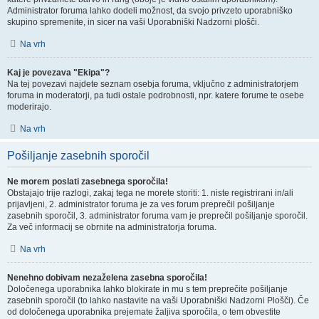
Administrator foruma lahko dodeli možnost, da svojo privzeto uporabniško
skupino spremenite, in sicer na vaši Uporabniški Nadzorni plošči.
Na vrh
Kaj je povezava "Ekipa"?
Na tej povezavi najdete seznam osebja foruma, vključno z administratorjem
foruma in moderatorji, pa tudi ostale podrobnosti, npr. katere forume te osebe
moderirajo.
Na vrh
Pošiljanje zasebnih sporočil
Ne morem poslati zasebnega sporočila!
Obstajajo trije razlogi, zakaj tega ne morete storiti: 1. niste registrirani in/ali
prijavljeni, 2. administrator foruma je za ves forum preprečil pošiljanje
zasebnih sporočil, 3. administrator foruma vam je preprečil pošiljanje sporočil.
Za več informacij se obrnite na administratorja foruma.
Na vrh
Nenehno dobivam nezaželena zasebna sporočila!
Določenega uporabnika lahko blokirate in mu s tem preprečite pošiljanje
zasebnih sporočil (to lahko nastavite na vaši Uporabniški Nadzorni Plošči). Če
od določenega uporabnika prejemate žaljiva sporočila, o tem obvestite