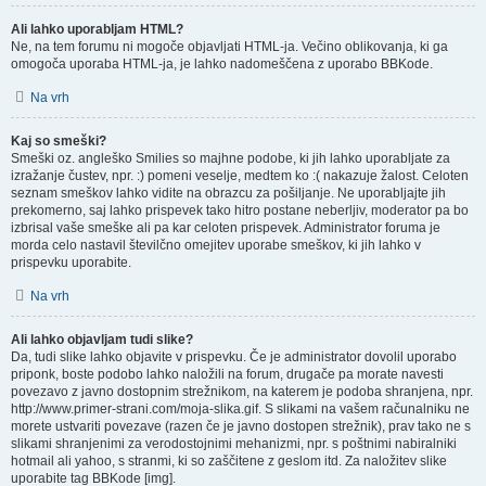
Ali lahko uporabljam HTML?
Ne, na tem forumu ni mogoče objavljati HTML-ja. Večino oblikovanja, ki ga
omogoča uporaba HTML-ja, je lahko nadomeščena z uporabo BBKode.
Na vrh
Kaj so smeški?
Smeški oz. angleško Smilies so majhne podobe, ki jih lahko uporabljate za
izražanje čustev, npr. :) pomeni veselje, medtem ko :( nakazuje žalost. Celoten
seznam smeškov lahko vidite na obrazcu za pošiljanje. Ne uporabljajte jih
prekomerno, saj lahko prispevek tako hitro postane neberljiv, moderator pa bo
izbrisal vaše smeške ali pa kar celoten prispevek. Administrator foruma je
morda celo nastavil številčno omejitev uporabe smeškov, ki jih lahko v
prispevku uporabite.
Na vrh
Ali lahko objavljam tudi slike?
Da, tudi slike lahko objavite v prispevku. Če je administrator dovolil uporabo
priponk, boste podobo lahko naložili na forum, drugače pa morate navesti
povezavo z javno dostopnim strežnikom, na katerem je podoba shranjena, npr.
http://www.primer-strani.com/moja-slika.gif. S slikami na vašem računalniku ne
morete ustvariti povezave (razen če je javno dostopen strežnik), prav tako ne s
slikami shranjenimi za verodostojnimi mehanizmi, npr. s poštnimi nabiralniki
hotmail ali yahoo, s stranmi, ki so zaščitene z geslom itd. Za naložitev slike
uporabite tag BBKode [img].