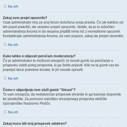
Na vrh
Zakaj sem prejel opozorilo?
Vsak administrator ima za svoj forum določena svoja pravila. Če ste kakšno od
teh pravil prekršili, ste verjetno prejeli opozorilo. Vedite, da je to odločitev
administratorja foruma in da skupina phpBB nima nič z morebitnimi opozorili.
Kontaktirajte administratorja foruma, da vam pojasni, zakaj ste prejeli obvestilo.
Na vrh
Kako lahko o objavah poročam moderatorju?
Če je administrator to možnost omogočil, bi morali gumb za poročanje o
prispevku videti poleg prispevka, ki ga želite prijaviti. Klik na ta gumb vas bo
popeljal skozi potrebne korake, ki jih morate opraviti.
Na vrh
Čemu v objavljanju tem služi gumb "Shrani"?
To vam omogoča, da nedokončan prispevek shranite in ga kasneje dopolnite
ter predložite. Za ponovno naložitev shranjenega prispevka obiščite
Uporabniško Nadzorno Ploščo.
Na vrh
Zakaj mora biti moj prispevek odobren?