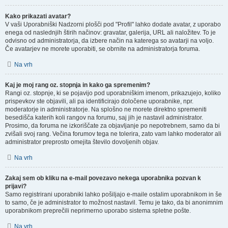
Kako prikazati avatar?
V vaši Uporabniški Nadzorni plošči pod "Profil" lahko dodate avatar, z uporabo
enega od naslednjih štirih načinov: gravatar, galerija, URL ali naložitev. To je
odvisno od administratorja, da izbere način na katerega so avatarji na voljo.
Če avatarjev ne morete uporabiti, se obrnite na administratorja foruma.
Na vrh
Kaj je moj rang oz. stopnja in kako ga spremenim?
Rangi oz. stopnje, ki se pojavijo pod uporabniškim imenom, prikazujejo, koliko
prispevkov ste objavili, ali pa identificirajo določene uporabnike, npr.
moderatorje in administratorje. Na splošno ne morete direktno spremeniti
besedišča katerih koli rangov na forumu, saj jih je nastavil administrator.
Prosimo, da foruma ne izkoriščate za objavljanje po nepotrebnem, samo da bi
zvišali svoj rang. Večina forumov tega ne tolerira, zato vam lahko moderator ali
administrator preprosto omejita število dovoljenih objav.
Na vrh
Zakaj sem ob kliku na e-mail povezavo nekega uporabnika pozvan k
prijavi?
Samo registrirani uporabniki lahko pošiljajo e-maile ostalim uporabnikom in še
to samo, če je administrator to možnost nastavil. Temu je tako, da bi anonimnim
uporabnikom preprečili neprimerno uporabo sistema spletne pošte.
Na vrh