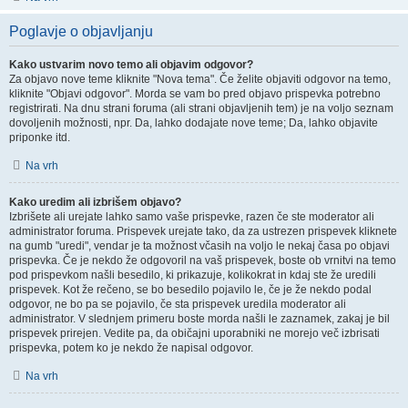
Poglavje o objavljanju
Kako ustvarim novo temo ali objavim odgovor?
Za objavo nove teme kliknite "Nova tema". Če želite objaviti odgovor na temo,
kliknite "Objavi odgovor". Morda se vam bo pred objavo prispevka potrebno
registrirati. Na dnu strani foruma (ali strani objavljenih tem) je na voljo seznam
dovoljenih možnosti, npr. Da, lahko dodajate nove teme; Da, lahko objavite
priponke itd.
Na vrh
Kako uredim ali izbrišem objavo?
Izbrišete ali urejate lahko samo vaše prispevke, razen če ste moderator ali
administrator foruma. Prispevek urejate tako, da za ustrezen prispevek kliknete
na gumb "uredi", vendar je ta možnost včasih na voljo le nekaj časa po objavi
prispevka. Če je nekdo že odgovoril na vaš prispevek, boste ob vrnitvi na temo
pod prispevkom našli besedilo, ki prikazuje, kolikokrat in kdaj ste že uredili
prispevek. Kot že rečeno, se bo besedilo pojavilo le, če je že nekdo podal
odgovor, ne bo pa se pojavilo, če sta prispevek uredila moderator ali
administrator. V slednjem primeru boste morda našli le zaznamek, zakaj je bil
prispevek prirejen. Vedite pa, da običajni uporabniki ne morejo več izbrisati
prispevka, potem ko je nekdo že napisal odgovor.
Na vrh