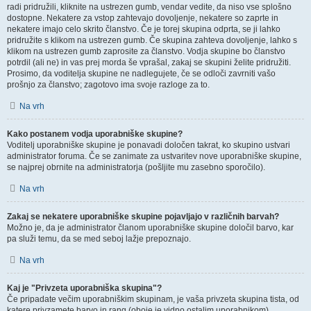
radi pridružili, kliknite na ustrezen gumb, vendar vedite, da niso vse splošno
dostopne. Nekatere za vstop zahtevajo dovoljenje, nekatere so zaprte in
nekatere imajo celo skrito članstvo. Če je torej skupina odprta, se ji lahko
pridružite s klikom na ustrezen gumb. Če skupina zahteva dovoljenje, lahko s
klikom na ustrezen gumb zaprosite za članstvo. Vodja skupine bo članstvo
potrdil (ali ne) in vas prej morda še vprašal, zakaj se skupini želite pridružiti.
Prosimo, da voditelja skupine ne nadlegujete, če se odloči zavrniti vašo
prošnjo za članstvo; zagotovo ima svoje razloge za to.
Na vrh
Kako postanem vodja uporabniške skupine?
Voditelj uporabniške skupine je ponavadi določen takrat, ko skupino ustvari
administrator foruma. Če se zanimate za ustvaritev nove uporabniške skupine,
se najprej obrnite na administratorja (pošljite mu zasebno sporočilo).
Na vrh
Zakaj se nekatere uporabniške skupine pojavljajo v različnih barvah?
Možno je, da je administrator članom uporabniške skupine določil barvo, kar
pa služi temu, da se med seboj lažje prepoznajo.
Na vrh
Kaj je "Privzeta uporabniška skupina"?
Če pripadate večim uporabniškim skupinam, je vaša privzeta skupina tista, od
katere privzamete barvo in rang (oboje je vidno ostalim uporabnikom).