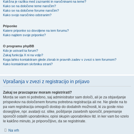
Kakšna je razlika med zaznamki in naročninami na teme?
Kako se na določene teme naročim?
Kako se na določene forume naročim?
Kako svojo naročnino odstranim?
Priponke
Katere priponke so dovoljene na tem forumu?
Kako najdem svoje priponke?
O programu phpBB
Kdo je ustvaril ta forum?
Zakaj funkcija X ni na voljo?
Koga lahko kontaktiram glede zlorab in pravnih zadev v zvezi s tem forumom?
Kako kontaktiram skrbnika strani?
Vprašanja v zvezi z registracijo in prijavo
Zakaj se pravzaprav moram registrirati?
Morda se vam ni potrebno, saj administrator sam določi, ali je za objavljanje
prispevkov na določenem forumu potrebna registracija ali ne. Ne glede na to
pa vam registracija omogoči dostop do dodatnih možnosti, ki za goste niso
dosegljive, npr. avatarji oz. slike, pošiljanje zasebnih sporočil, prejemanje
sporočil ostalih uporabnikov, opisi skupin uporabnikov itd. in ker vam bo vzelo
le kakšno minuto, je priporočljivo, da se registrirate.
Na vrh