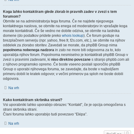
Koga lahko kontaktiram glede zlorab in pravnih zadev v zvezi s tem
forumom?
Obrnite se na administratorja tega foruma. Če ne najdete njegovega
kontaktnega naslova, se obrnite na enega od moderatorjev in vprašajte koga
morate kontaktirati. Če še vedno ne dobite odziva, se obrnite na lastnika
domene (do podatkov pridete preko
whois lookup
). Če forum gostuje na
brezplačnem serverju (npr. yahoo, free.fr, f2s.com, etc.), se obrnite na njihov
oddelek za zlorabo storitev. Zavedati se morate, da phpBB Group nima
popolnoma nobenega nadzora
in zato ne more biti odgovorna za to, kdo
uporablja njihov forum. Popolnoma nesmiselno je kontaktirati phpBB Group v
zvezi s pravnimi zadevami, ki
niso direktno povezane
s stranjo phpbb.com ali
z njihovo programsko opremo. Če boste vseeno poslali sporočilo phpBB
Group o uporabi njihovega foruma, se zavedajte, da boste v najboljšem
primeru dobili le kratek odgovor, v večini primerov pa sploh ne boste dobili
odgovora.
Na vrh
Kako kontaktiram skrbnika strani?
Vsi uporabniki lahko uporabijo obrazec “Kontakt”, če je opcija omogočena s
strani skrbnika strani.
Člani foruma lahko uporabijo tudi povezavo “Ekipa”.
Na vrh