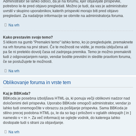
Administrator se lahko odloči, da je na forumu, kjer objavljate prispevke,
potrebno le-te pred objavo pregledati. Možno je tudi, da vas je administrator
uvrstil v skupino uporabnikov, katerih prispevki morajo biti pred objavo
pregledani. Za nadaljnje informacije se obrnite na administratorja foruma.
Na vrh
Kako prestavim svojo temo?
S klikom na gumb "Premakni temo" lahko temo, ko jo pregledujete, premaknete
na vrh foruma na prvi strani. Če te možnosti ne vidite, je morda izključena ali
pa še ni preteklo dovolj časa od zadnjega premika. Temo je možno premakniti
tudi z odgovarjanjem nanjo, vendar bodite previdni in sledite pravilom foruma,
če se poslužujete te možnosti.
Na vrh
Oblikovanje foruma in vrste tem
Kaj je BBKoda?
BBKoda je posebna izboljšava HTML-ja, ki ponuja večji oblikovni nadzor nad
določenimi deli prispevka. Uporabo BBKode omogoči administrator, vendar jo
lahko tudi onemogočite v obrazcu za pošiljanje prispevka. Sama BBKoda je
stilno precej podobna HTML-ju, le da so tag-i priloženi v oglatih oklepajih [ in ]
namesto v < in >. Za več informacij se oglejte vodnik, do katerega lahko
dostopate tudi s strani za objavljanje.
Na vrh