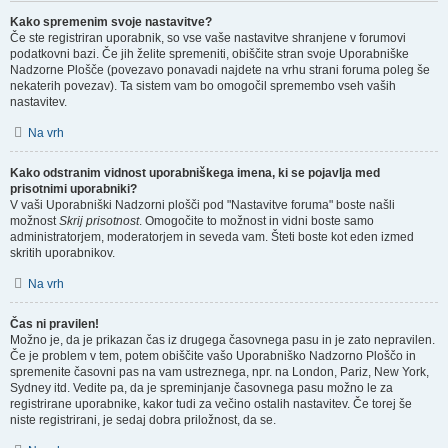
Kako spremenim svoje nastavitve?
Če ste registriran uporabnik, so vse vaše nastavitve shranjene v forumovi
podatkovni bazi. Če jih želite spremeniti, obiščite stran svoje Uporabniške
Nadzorne Plošče (povezavo ponavadi najdete na vrhu strani foruma poleg še
nekaterih povezav). Ta sistem vam bo omogočil spremembo vseh vaših
nastavitev.
Na vrh
Kako odstranim vidnost uporabniškega imena, ki se pojavlja med
prisotnimi uporabniki?
V vaši Uporabniški Nadzorni plošči pod "Nastavitve foruma" boste našli
možnost
Skrij prisotnost
. Omogočite to možnost in vidni boste samo
administratorjem, moderatorjem in seveda vam. Šteti boste kot eden izmed
skritih uporabnikov.
Na vrh
Čas ni pravilen!
Možno je, da je prikazan čas iz drugega časovnega pasu in je zato nepravilen.
Če je problem v tem, potem obiščite vašo Uporabniško Nadzorno Ploščo in
spremenite časovni pas na vam ustreznega, npr. na London, Pariz, New York,
Sydney itd. Vedite pa, da je spreminjanje časovnega pasu možno le za
registrirane uporabnike, kakor tudi za večino ostalih nastavitev. Če torej še
niste registrirani, je sedaj dobra priložnost, da se.