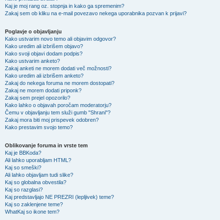
Kaj je moj rang oz. stopnja in kako ga spremenim?
Zakaj sem ob kliku na e-mail povezavo nekega uporabnika pozvan k prijavi?
Poglavje o objavljanju
Kako ustvarim novo temo ali objavim odgovor?
Kako uredim ali izbrišem objavo?
Kako svoji objavi dodam podpis?
Kako ustvarim anketo?
Zakaj anketi ne morem dodati več možnosti?
Kako uredim ali izbrišem anketo?
Zakaj do nekega foruma ne morem dostopati?
Zakaj ne morem dodati priponk?
Zakaj sem prejel opozorilo?
Kako lahko o objavah poročam moderatorju?
Čemu v objavljanju tem služi gumb "Shrani"?
Zakaj mora biti moj prispevek odobren?
Kako prestavim svojo temo?
Oblikovanje foruma in vrste tem
Kaj je BBKoda?
Ali lahko uporabljam HTML?
Kaj so smeški?
Ali lahko objavljam tudi slike?
Kaj so globalna obvestila?
Kaj so razglasi?
Kaj predstavljajo NE PREZRI (lepljivek) teme?
Kaj so zaklenjene teme?
WhatKaj so ikone tem?