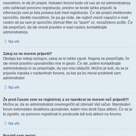
navodilom, ki ste jih prejeli. Nekateri forumi bodo od vas ali od administratorja
celo zahtevali ponovno registracijo, predno se boste lahko prijavili; ta
informacija vam je bila podana tudi med registracijo. Če ste prejeli elektronsko
sporočilo, sledite navodilom, če pa ga niste, ste najbrž vnesli napačni e-mail
naslov ali pa vam je sporočilo izbrisal filter za "spam" oz. nezaželeno pošto. Če
ste prepričani, da ste vnesli pravilen e-mail naslov, kontaktirajte
administratorja.
Na vrh
Zakaj se ne morem prijaviti?
Obstaja kar nekaj razlogov, zakaj se to lahko zgodi. Najprej se prepričajte, če
ste vnesli pravilno uporabniško ime in geslo. Če ste, potem kontaktirajte
administratorja in se prepričajte, da vas niso izključili. Možno je tudi, da se je
pojavila napaka v nastavitvah foruma, za kar pa bo moral poskrbeti sam
administrator.
Na vrh
Že pred časom sem se registriral, a se naenkrat ne morem več prijaviti?!
Možno je, da so administratorji onemogočili ali izbrisali Vaš račun. Marsikateri
forum avtomatsko deaktivira uporabnike, kateri niso dosti časa aktivni. Če se je
to zgodilo, se ponovno registrirati in poizkusite biti bolj aktivni na forumu.
Na vrh
Pozabil sem geslo!