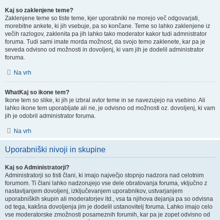
Kaj so zaklenjene teme?
Zaklenjene teme so tiste teme, kjer uporabniki ne morejo več odgovarjati,
morebitne ankete, ki jih vsebuje, pa so končane. Teme so lahko zaklenjene iz
večih razlogov, zaklenita pa jih lahko tako moderator kakor tudi admnistrator
foruma. Tudi sami imate morda možnost, da svojo temo zaklenete, kar pa je
seveda odvisno od možnosti in dovoljenj, ki vam jih je dodelil administrator
foruma.
Na vrh
WhatKaj so ikone tem?
Ikone tem so slike, ki jih je izbral avtor teme in se navezujejo na vsebino. Ali
lahko ikone tem uporabljate ali ne, je odvisno od možnosti oz. dovoljenj, ki vam
jih je odobril administrator foruma.
Na vrh
Uporabniški nivoji in skupine
Kaj so Administratorji?
Administratorji so tisti člani, ki imajo največjo stopnjo nadzora nad celotnim
forumom. Ti člani lahko nadzorujejo vse dele obratovanja foruma, vključno z
nastavljanjem dovoljenj, izključevanjem uporabnikov, ustvarjanjem
uporabniških skupin ali moderatorjev itd., vsa ta njihova dejanja pa so odvisna
od tega, kakšna dovoljenja jim je dodelil ustanovitelj foruma. Lahko imajo celo
vse moderatorske zmožnosti posameznih forumih, kar pa je zopet odvisno od