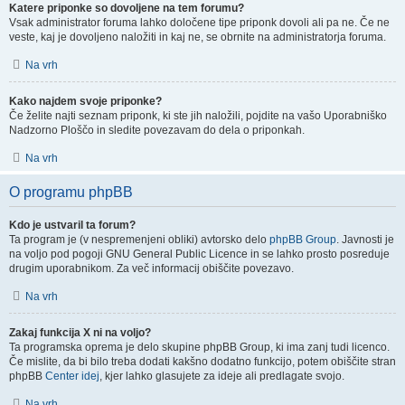
Katere priponke so dovoljene na tem forumu?
Vsak administrator foruma lahko določene tipe priponk dovoli ali pa ne. Če ne
veste, kaj je dovoljeno naložiti in kaj ne, se obrnite na administratorja foruma.
Na vrh
Kako najdem svoje priponke?
Če želite najti seznam priponk, ki ste jih naložili, pojdite na vašo Uporabniško
Nadzorno Ploščo in sledite povezavam do dela o priponkah.
Na vrh
O programu phpBB
Kdo je ustvaril ta forum?
Ta program je (v nespremenjeni obliki) avtorsko delo
phpBB Group
. Javnosti je
na voljo pod pogoji GNU General Public Licence in se lahko prosto posreduje
drugim uporabnikom. Za več informacij obiščite povezavo.
Na vrh
Zakaj funkcija X ni na voljo?
Ta programska oprema je delo skupine phpBB Group, ki ima zanj tudi licenco.
Če mislite, da bi bilo treba dodati kakšno dodatno funkcijo, potem obiščite stran
phpBB
Center idej
, kjer lahko glasujete za ideje ali predlagate svojo.
Na vrh