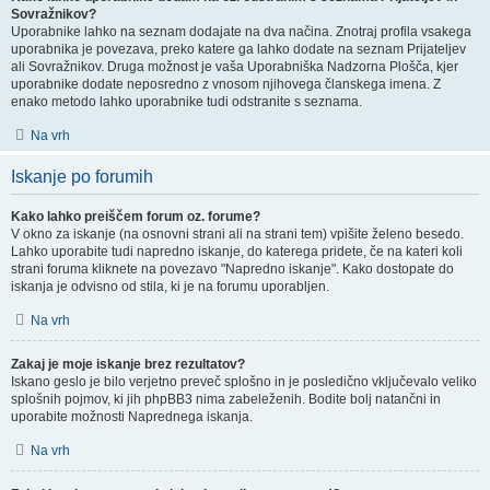
Sovražnikov?
Uporabnike lahko na seznam dodajate na dva načina. Znotraj profila vsakega
uporabnika je povezava, preko katere ga lahko dodate na seznam Prijateljev
ali Sovražnikov. Druga možnost je vaša Uporabniška Nadzorna Plošča, kjer
uporabnike dodate neposredno z vnosom njihovega članskega imena. Z
enako metodo lahko uporabnike tudi odstranite s seznama.
Na vrh
Iskanje po forumih
Kako lahko preiščem forum oz. forume?
V okno za iskanje (na osnovni strani ali na strani tem) vpišite želeno besedo.
Lahko uporabite tudi napredno iskanje, do katerega pridete, če na kateri koli
strani foruma kliknete na povezavo "Napredno iskanje". Kako dostopate do
iskanja je odvisno od stila, ki je na forumu uporabljen.
Na vrh
Zakaj je moje iskanje brez rezultatov?
Iskano geslo je bilo verjetno preveč splošno in je posledično vključevalo veliko
splošnih pojmov, ki jih phpBB3 nima zabeleženih. Bodite bolj natančni in
uporabite možnosti Naprednega iskanja.
Na vrh