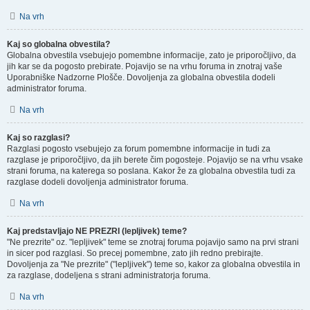
Na vrh
Kaj so globalna obvestila?
Globalna obvestila vsebujejo pomembne informacije, zato je priporočljivo, da
jih kar se da pogosto prebirate. Pojavijo se na vrhu foruma in znotraj vaše
Uporabniške Nadzorne Plošče. Dovoljenja za globalna obvestila dodeli
administrator foruma.
Na vrh
Kaj so razglasi?
Razglasi pogosto vsebujejo za forum pomembne informacije in tudi za
razglase je priporočljivo, da jih berete čim pogosteje. Pojavijo se na vrhu vsake
strani foruma, na katerega so poslana. Kakor že za globalna obvestila tudi za
razglase dodeli dovoljenja administrator foruma.
Na vrh
Kaj predstavljajo NE PREZRI (lepljivek) teme?
"Ne prezrite" oz. "lepljivek" teme se znotraj foruma pojavijo samo na prvi strani
in sicer pod razglasi. So precej pomembne, zato jih redno prebirajte.
Dovoljenja za "Ne prezrite" ("lepljivek") teme so, kakor za globalna obvestila in
za razglase, dodeljena s strani administratorja foruma.
Na vrh