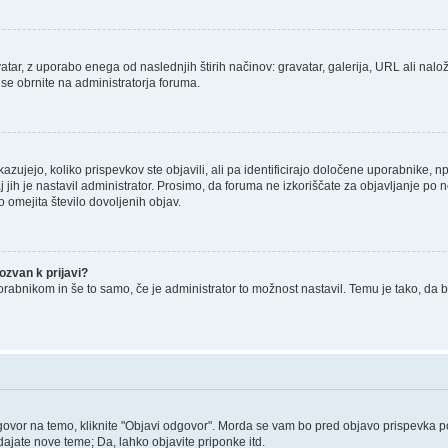
tar, z uporabo enega od naslednjih štirih načinov: gravatar, galerija, URL ali nalož
 se obrnite na administratorja foruma.
zujejo, koliko prispevkov ste objavili, ali pa identificirajo določene uporabnike, 
j jih je nastavil administrator. Prosimo, da foruma ne izkoriščate za objavljanje po
o omejita število dovoljenih objav.
zvan k prijavi?
porabnikom in še to samo, če je administrator to možnost nastavil. Temu je tako, 
govor na temo, kliknite "Objavi odgovor". Morda se vam bo pred objavo prispevka potr
ajate nove teme; Da, lahko objavite priponke itd.