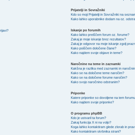
Prijatelji in Sovražniki
Kdo so moji Prijatelji in Sovražniki na sezn
Kako lahko uporabnike dodam na oz. odstra
Iskanje po forumih
ijavi?
Kako lahko preiščem forum oz. forume?
Zakaj je moje iskanje brez rezultatov?
Zakaj je odgovor na moje iskanje zgolj praz
Kako poiščem določene člane?
Kako najdem svoje objave in teme?
Naročnine na teme in zaznamki
Kakšna je razlika med zaznamki in naročni
Kako se na določene teme naročim?
Kako se na določene forume naročim?
Kako svojo naročnino odstranim?
Priponke
Katere priponke so dovoljene na tem forum
Kako najdem svoje priponke?
O programu phpBB
Kdo je ustvaril ta forum?
Zakaj funkcija X ni na voljo?
Koga lahko kontaktiram glede zlorab in pra
Kako kontaktiram skrbnika strani?