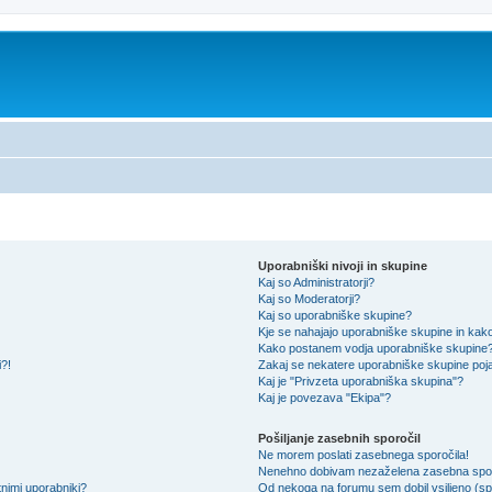
Uporabniški nivoji in skupine
Kaj so Administratorji?
Kaj so Moderatorji?
Kaj so uporabniške skupine?
Kje se nahajajo uporabniške skupine in kako 
Kako postanem vodja uporabniške skupine
i?!
Zakaj se nekatere uporabniške skupine pojav
Kaj je "Privzeta uporabniška skupina"?
Kaj je povezava "Ekipa"?
Pošiljanje zasebnih sporočil
Ne morem poslati zasebnega sporočila!
Nenehno dobivam nezaželena zasebna spor
nimi uporabniki?
Od nekoga na forumu sem dobil vsiljeno (spa