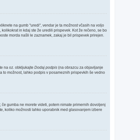
kliknete na gumb "uredi", vendar je ta možnost včasih na voljo
kolikokrat in kdaj ste že uredili prispevek. Kot že rečeno, se bo
boste morda našli le zaznamek, zakaj je bil prispevek prirejen.
te na oz. obkljukajte
Dodaj podpis
(na obrazcu za objavljanje
te za to možnost, lahko podpis v posameznih prispevkih še vedno
o; če gumba ne morete videti, potem nimate primernih dovoljenj
očite, koliko možnosti lahko uporabnik med glasovanjem izbere