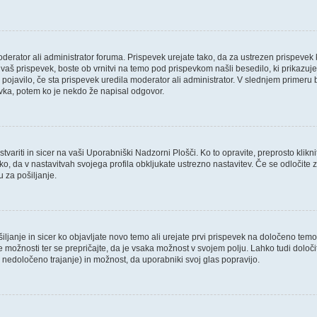
oderator ali administrator foruma. Prispevek urejate tako, da za ustrezen prispevek 
aš prispevek, boste ob vrnitvi na temo pod prispevkom našli besedilo, ki prikazuje, 
 pojavilo, če sta prispevek uredila moderator ali administrator. V slednjem primeru 
evka, potem ko je nekdo že napisal odgovor.
variti in sicer na vaši Uporabniški Nadzorni Plošči. Ko to opravite, preprosto klikni
 tako, da v nastavitvah svojega profila obkljukate ustrezno nastavitev. Če se odloči
 za pošiljanje.
ljanje in sicer ko objavljate novo temo ali urejate prvi prispevek na določeno tem
ve možnosti ter se prepričajte, da je vsaka možnost v svojem polju. Lahko tudi dol
nedoločeno trajanje) in možnost, da uporabniki svoj glas popravijo.