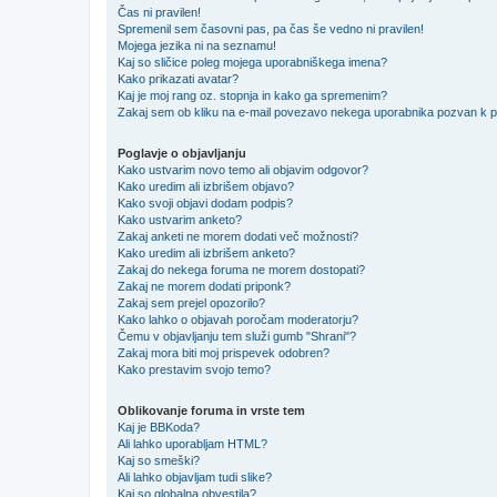
Čas ni pravilen!
Spremenil sem časovni pas, pa čas še vedno ni pravilen!
Mojega jezika ni na seznamu!
Kaj so sličice poleg mojega uporabniškega imena?
Kako prikazati avatar?
Kaj je moj rang oz. stopnja in kako ga spremenim?
Zakaj sem ob kliku na e-mail povezavo nekega uporabnika pozvan k pr
Poglavje o objavljanju
Kako ustvarim novo temo ali objavim odgovor?
Kako uredim ali izbrišem objavo?
Kako svoji objavi dodam podpis?
Kako ustvarim anketo?
Zakaj anketi ne morem dodati več možnosti?
Kako uredim ali izbrišem anketo?
Zakaj do nekega foruma ne morem dostopati?
Zakaj ne morem dodati priponk?
Zakaj sem prejel opozorilo?
Kako lahko o objavah poročam moderatorju?
Čemu v objavljanju tem služi gumb "Shrani"?
Zakaj mora biti moj prispevek odobren?
Kako prestavim svojo temo?
Oblikovanje foruma in vrste tem
Kaj je BBKoda?
Ali lahko uporabljam HTML?
Kaj so smeški?
Ali lahko objavljam tudi slike?
Kaj so globalna obvestila?