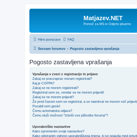
Matjazev.NET
Pomoč za MS in Odprto pisarno
Hitre povezave
FAQ
Seznam forumov
Pogosto zastavljena vprašanja
Pogosto zastavljena vprašanja
Vprašanja v zvezi z registracijo in prijavo
Zakaj se pravzaprav moram registrirati?
Kaj je COPPA?
Zakaj se ne morem registrirati?
Registriral sem se, vendar se ne morem prijaviti!
Zakaj se ne morem prijaviti?
Že pred časom sem se registriral, a se naenkrat ne morem več prijavit
Pozabil sem geslo!
Čemu avtomatska odjava?
Čemu služi možnost "Izbriši vse piškotke foruma"?
Uporabniške nastavitve
Kako spremenim svoje nastavitve?
Kako odstranim vidnost uporabniškega imena, ki se pojavlja med prisot