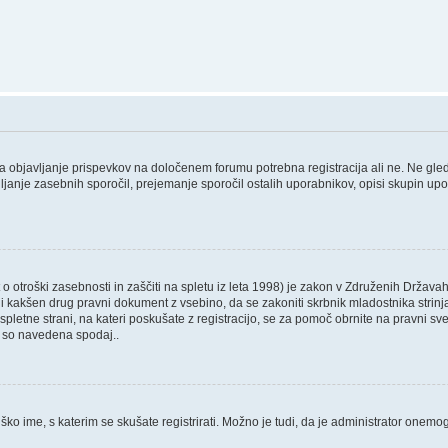
 za objavljanje prispevkov na določenem forumu potrebna registracija ali ne. Ne gl
ošiljanje zasebnih sporočil, prejemanje sporočil ostalih uporabnikov, opisi skupin up
 otroški zasebnosti in zaščiti na spletu iz leta 1998) je zakon v Združenih Državah
 ali kakšen drug pravni dokument z vsebino, da se zakoniti skrbnik mladostnika str
, ali spletne strani, na kateri poskušate z registracijo, se za pomoč obrnite na pravn
ki so navedena spodaj..
ško ime, s katerim se skušate registrirati. Možno je tudi, da je administrator onemogo