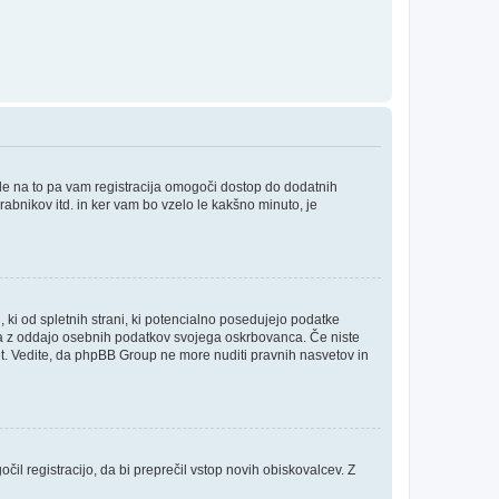
ede na to pa vam registracija omogoči dostop do dodatnih
orabnikov itd. in ker vam bo vzelo le kakšno minuto, je
, ki od spletnih strani, ki potencialno posedujejo podatke
inja z oddajo osebnih podatkov svojega oskrbovanca. Če niste
i svet. Vedite, da phpBB Group ne more nuditi pravnih nasvetov in
čil registracijo, da bi preprečil vstop novih obiskovalcev. Z