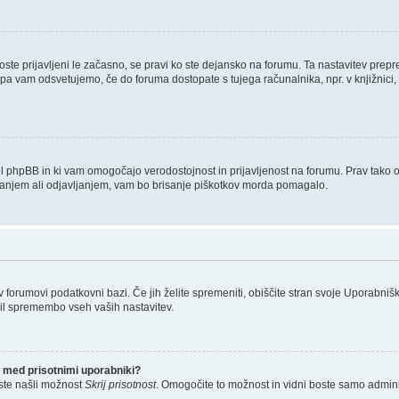
boste prijavljeni le začasno, se pravi ko ste dejansko na forumu. Ta nastavitev prep
 pa vam odsvetujemo, če do foruma dostopate s tujega računalnika, npr. v knjižnici, 
tvaril phpBB in ki vam omogočajo verodostojnost in prijavljenost na forumu. Prav tako
ljanjem ali odjavljanjem, vam bo brisanje piškotkov morda pomagalo.
 v forumovi podatkovni bazi. Če jih želite spremeniti, obiščite stran svoje Uporab
il spremembo vseh vaših nastavitev.
 med prisotnimi uporabniki?
ste našli možnost
Skrij prisotnost
. Omogočite to možnost in vidni boste samo admini