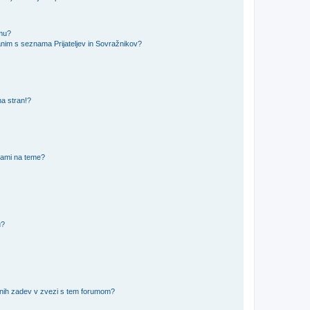
amu?
nim s seznama Prijateljev in Sovražnikov?
na stran!?
nami na teme?
u?
vnih zadev v zvezi s tem forumom?