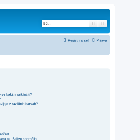
Iskanje
Napredno iskanje
Registriraj se!
Prijava
se kakšni priključiti?
?
ljajo v različnih barvah?
očila!
m) oz. žaljivo sporočilo!