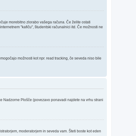
rečuje morebitno zlorabo vašega računa. Če želite ostati
internetnem "kafiču", študentski računalnici itd. Če možnosti ne
 omogočajo možnosti kot npr. read tracking, če seveda niso bile
niške Nadzorne Plošče (povezavo ponavadi najdete na vrhu strani
stratorjem, moderatorjem in seveda vam. Šteti boste kot eden