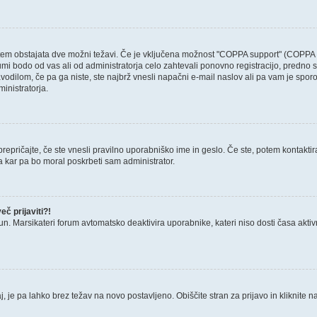
otem obstajata dve možni težavi. Če je vključena možnost "COPPA support" (COPPA p
forumi bodo od vas ali od administratorja celo zahtevali ponovno registracijo, predno s
avodilom, če pa ga niste, ste najbrž vnesli napačni e-mail naslov ali pa vam je sporo
ministratorja.
epričajte, če ste vnesli pravilno uporabniško ime in geslo. Če ste, potem kontaktirajt
a kar pa bo moral poskrbeti sam administrator.
č prijaviti?!
un. Marsikateri forum avtomatsko deaktivira uporabnike, kateri niso dosti časa aktivni.
, je pa lahko brez težav na novo postavljeno. Obiščite stran za prijavo in kliknite n