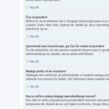
Na vrh
Čas ni pravilen!
Možno je, da je prikazan čas iz drugega časovnega pasu in je
London, Pariz, New York, Sydney itd. Vedite pa, da je spreminja
priložnost, da se.
Na vrh
Spremenil sem časovni pas, pa čas še vedno ni pravilen!
Če ste prepričani, da ste pravilno nastavili časovni pas in upo
administratorja na napako, da bo lahko rešil težavo.
Na vrh
Mojega jezika ni na seznamu!
Obstajata dve možnosti: ali administrator ni nastavil vašega jez
ustvarite nov prevod (če želite). Več informacij lahko najdete n
Na vrh
Kaj so sličice poleg mojega uporabniškega imena?
Dve sliki se lahko pojavita pod uporabniškim imenom med prebira
prispevkov ste objavili ali pa vaš status na forumu. Druga slik