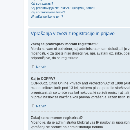
Kaj so razglasi?
Kaj predstavljajo NE PREZRI (lepljivek) teme?
Kaj so zaklenjene teme?
WhatKaj so ikone tem?
Vprašanja v zvezi z registracijo in prijavo
Zakaj se pravzaprav moram registrirati?
Morda se vam ni potrebno, saj administrator sam določi, ali je
možnosti, ki za goste niso dosegljive, npr. avatarji oz. slike, p
priporočljivo, da se registrirate.
Na vrh
Kaj je COPPA?
COPPA oz. Child Online Privacy and Protection Act of 1998 (Akt o
mladostnikov starih pod 13 let, zahteva pisno potrdilo staršev
prepričani, ali se to tiče vas kot nekoga, ki se želi registrirati
ni pravi naslov za kakršna koli pravna vprašanja, razen tistih, 
Na vrh
Zakaj se ne morem registrirati?
Možno je, da je administrator blokiral vaš IP naslov ali uporabni
vprašanji se obrnite na administratorja foruma.