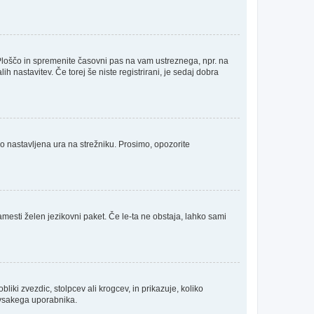
Ploščo in spremenite časovni pas na vam ustreznega, npr. na
 nastavitev. Če torej še niste registrirani, je sedaj dobra
no nastavljena ura na strežniku. Prosimo, opozorite
amesti želen jezikovni paket. Če le-ta ne obstaja, lahko sami
ki zvezdic, stolpcev ali krogcev, in prikazuje, koliko
a vsakega uporabnika.