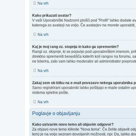
Na vrh
Kako prikazati avatar?
V vaši Uporabniški Nadzorni plošči pod "Profil" lahko dodate ava
katerega so avatarji na voljo. Če avatarjev ne morete uporabiti,
Na vrh
Kaj je moj rang oz. stopnja in kako ga spremenim?
Rangi oz. stopnje, ki se pojavijo pod uporabniškim imenom, prika
direktno spremeniti besedišča katerih koli rangov na forumu, sa
ne tolerira, zato vam lahko moderator ali administrator preprost
Na vrh
Zakaj sem ob kliku na e-mail povezavo nekega uporabnika po
Samo registrirani uporabniki lahko pošiljajo e-maile ostalim u
sistema spletne pošte.
Na vrh
Poglavje o objavljanju
Kako ustvarim novo temo ali objavim odgovor?
Za objavo nove teme kliknite "Nova tema". Če želite objaviti od
tem) je na voljo seznam dovoljenih možnosti, npr. Da, lahko dod