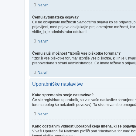
Na vrh
Čemu avtomatska odjava?
Če ne obkljukate možnosti
Samodejna prijava
ko se prijavite, 
prijavljeni, med prijavo obkljukajte prej omenjeno možnost, kar
vidite, jo je administrator odstranil.
Na vrh
Čemu služi možnost "Izbriši vse piškotke foruma"?
"Izbriši vse piškotke foruma" izbriše vse piškotke, ki jih je us
prepovedane s strani administratorja. Če imate težave s prijav
Na vrh
Uporabniške nastavitve
Kako spremenim svoje nastavitve?
Če ste registriran uporabnik, so vse vaše nastavitve shranjene
foruma poleg še nekaterih povezav). Ta sistem vam bo omogoč
Na vrh
Kako odstranim vidnost uporabniškega imena, ki se pojavlja
V vaši Uporabniški Nadzorni plošči pod "Nastavitve foruma" bo
izmed skritih uporabnikov.