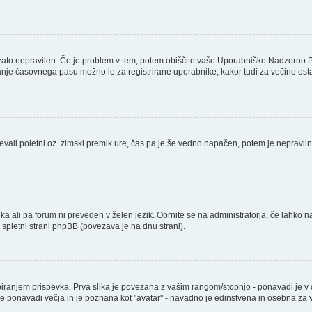
 zato nepravilen. Če je problem v tem, potem obiščite vašo Uporabniško Nadzorno 
nje časovnega pasu možno le za registrirane uporabnike, kakor tudi za večino ostalih
števali poletni oz. zimski premik ure, čas pa je še vedno napačen, potem je nepravil
ika ali pa forum ni preveden v želen jezik. Obrnite se na administratorja, če lahko n
a spletni strani phpBB (povezava je na dnu strani).
njem prispevka. Prva slika je povezana z vašim rangom/stopnjo - ponavadi je v obli
a je ponavadi večja in je poznana kot "avatar" - navadno je edinstvena in osebna z