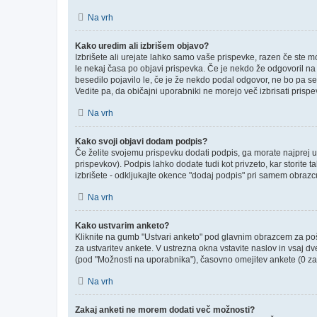
Na vrh
Kako uredim ali izbrišem objavo?
Izbrišete ali urejate lahko samo vaše prispevke, razen če ste m
le nekaj časa po objavi prispevka. Če je nekdo že odgovoril na v
besedilo pojavilo le, če je že nekdo podal odgovor, ne bo pa se
Vedite pa, da običajni uporabniki ne morejo več izbrisati prisp
Na vrh
Kako svoji objavi dodam podpis?
Če želite svojemu prispevku dodati podpis, ga morate najprej ust
prispevkov). Podpis lahko dodate tudi kot privzeto, kar storite
izbrišete - odkljukajte okence "dodaj podpis" pri samem obrazcu
Na vrh
Kako ustvarim anketo?
Kliknite na gumb "Ustvari anketo" pod glavnim obrazcem za poši
za ustvaritev ankete. V ustrezna okna vstavite naslov in vsaj d
(pod "Možnosti na uporabnika"), časovno omejitev ankete (0 za 
Na vrh
Zakaj anketi ne morem dodati več možnosti?