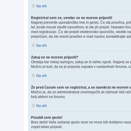
Na vrh
Registriral sem se, vendar se ne morem prijaviti!
Najprej preverite uporabniško ime in geslo. Če sta pravilna, p
let, boste morali slediti navodilom, ki ste jih prejeli. Nekateri 
med registracijo. Če ste prejeli elektronsko sporočilo, sledite n
prepričani, da ste vnesli pravilen e-mail naslov, kontaktirajte ad
Na vrh
Zakaj se ne morem prijaviti?
Obstaja kar nekaj razlogov, zakaj se to lahko zgodi. Najprej se pr
Možno je tudi, da se je pojavila napaka v nastavitvah foruma, z
Na vrh
Že pred časom sem se registriral, a se naenkrat ne morem ve
Možno je, da so administratorji onemogočili ali izbrisali Vaš rač
bolj aktivni na forumu.
Na vrh
Pozabil sem geslo!
Brez skrbi! Vaše sedanje geslo sicer ne more biti dobljeno nazaj
zopet lahko prijavili.