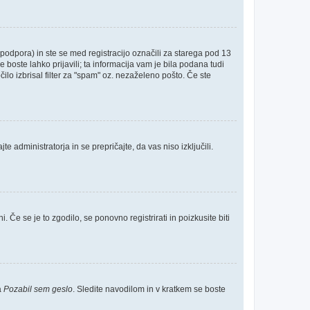
odpora) in ste se med registracijo označili za starega pod 13
e boste lahko prijavili; ta informacija vam je bila podana tudi
čilo izbrisal filter za "spam" oz. nezaželeno pošto. Če ste
e administratorja in se prepričajte, da vas niso izključili.
 Če se je to zgodilo, se ponovno registrirati in poizkusite biti
a
Pozabil sem geslo
. Sledite navodilom in v kratkem se boste