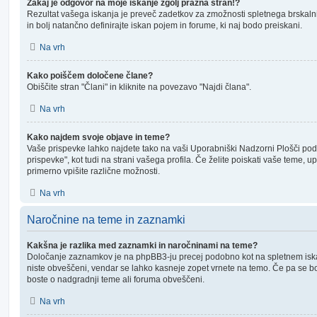
Zakaj je odgovor na moje iskanje zgolj prazna stran!?
Rezultat vašega iskanja je preveč zadetkov za zmožnosti spletnega brskaln
in bolj natančno definirajte iskan pojem in forume, ki naj bodo preiskani.
Na vrh
Kako poiščem določene člane?
Obiščite stran "Člani" in kliknite na povezavo "Najdi člana".
Na vrh
Kako najdem svoje objave in teme?
Vaše prispevke lahko najdete tako na vaši Uporabniški Nadzorni Plošči po
prispevke", kot tudi na strani vašega profila. Če želite poiskati vaše teme, 
primerno vpišite različne možnosti.
Na vrh
Naročnine na teme in zaznamki
Kakšna je razlika med zaznamki in naročninami na teme?
Določanje zaznamkov je na phpBB3-ju precej podobno kot na spletnem isk
niste obveščeni, vendar se lahko kasneje zopet vrnete na temo. Če pa se bo
boste o nadgradnji teme ali foruma obveščeni.
Na vrh