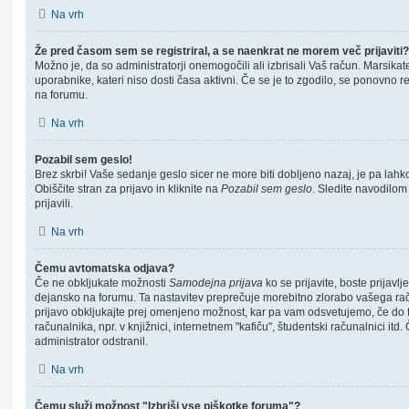
Na vrh
Že pred časom sem se registriral, a se naenkrat ne morem več prijaviti?
Možno je, da so administratorji onemogočili ali izbrisali Vaš račun. Marsikat
uporabnike, kateri niso dosti časa aktivni. Če se je to zgodilo, se ponovno regis
na forumu.
Na vrh
Pozabil sem geslo!
Brez skrbi! Vaše sedanje geslo sicer ne more biti dobljeno nazaj, je pa lahk
Obiščite stran za prijavo in kliknite na
Pozabil sem geslo
. Sledite navodilom
prijavili.
Na vrh
Čemu avtomatska odjava?
Če ne obkljukate možnosti
Samodejna prijava
ko se prijavite, boste prijavlj
dejansko na forumu. Ta nastavitev preprečuje morebitno zlorabo vašega račun
prijavo obkljukajte prej omenjeno možnost, kar pa vam odsvetujemo, če do 
računalnika, npr. v knjižnici, internetnem "kafiču", študentski računalnici itd.
administrator odstranil.
Na vrh
Čemu služi možnost "Izbriši vse piškotke foruma"?