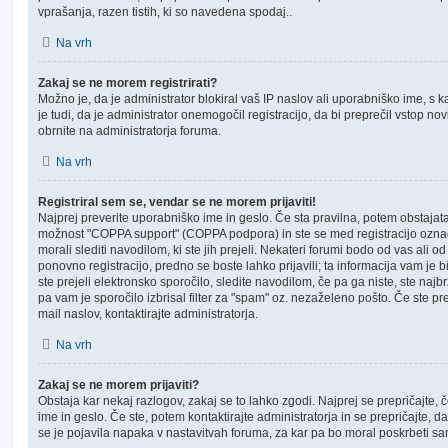
vprašanja, razen tistih, ki so navedena spodaj..
Na vrh
Zakaj se ne morem registrirati?
Možno je, da je administrator blokiral vaš IP naslov ali uporabniško ime, s k
je tudi, da je administrator onemogočil registracijo, da bi preprečil vstop no
obrnite na administratorja foruma.
Na vrh
Registriral sem se, vendar se ne morem prijaviti!
Najprej preverite uporabniško ime in geslo. Če sta pravilna, potem obstajat
možnost "COPPA support" (COPPA podpora) in ste se med registracijo označi
morali slediti navodilom, ki ste jih prejeli. Nekateri forumi bodo od vas ali o
ponovno registracijo, predno se boste lahko prijavili; ta informacija vam je 
ste prejeli elektronsko sporočilo, sledite navodilom, če pa ga niste, ste najb
pa vam je sporočilo izbrisal filter za "spam" oz. nezaželeno pošto. Če ste pre
mail naslov, kontaktirajte administratorja.
Na vrh
Zakaj se ne morem prijaviti?
Obstaja kar nekaj razlogov, zakaj se to lahko zgodi. Najprej se prepričajte, 
ime in geslo. Če ste, potem kontaktirajte administratorja in se prepričajte, da 
se je pojavila napaka v nastavitvah foruma, za kar pa bo moral poskrbeti sa