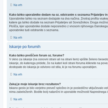
Na vrh
Kako lahko uporabnike dodam na oz. odstranim s seznama Prijateljev i
Uporabnike lahko na seznam dodajate na dva načina. Znotraj profila vsake
katere ga lahko dodate na seznam Prijateljev ali Sovražnikov. Druga možn
Plošča, kjer uporabnike dodate neposredno z vnosom njihovega članskega
uporabnike tudi odstranite s seznama.
Na vrh
Iskanje po forumih
Kako lahko preiščem forum oz. forume?
V okno za iskanje (na osnovni strani ali na strani tem) vpišite želeno bese
iskanje, do katerega pridete, če na kateri koli strani foruma kliknete na po
dostopate do iskanja je odvisno od stila, ki je na forumu uporabljen.
Na vrh
Zakaj je moje iskanje brez rezultatov?
Iskano geslo je bilo verjetno preveč splošno in je posledično vključevalo ve
nima zabeleženih. Bodite bolj natančni in uporabite možnosti Naprednega i
Na vrh