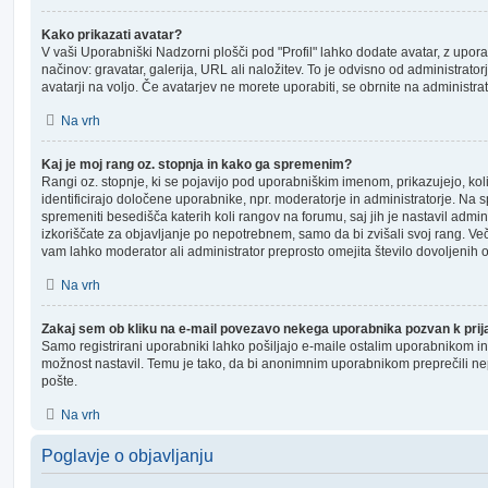
Kako prikazati avatar?
V vaši Uporabniški Nadzorni plošči pod "Profil" lahko dodate avatar, z upor
načinov: gravatar, galerija, URL ali naložitev. To je odvisno od administrato
avatarji na voljo. Če avatarjev ne morete uporabiti, se obrnite na administra
Na vrh
Kaj je moj rang oz. stopnja in kako ga spremenim?
Rangi oz. stopnje, ki se pojavijo pod uporabniškim imenom, prikazujejo, kolik
identificirajo določene uporabnike, npr. moderatorje in administratorje. Na 
spremeniti besedišča katerih koli rangov na forumu, saj jih je nastavil admin
izkoriščate za objavljanje po nepotrebnem, samo da bi zvišali svoj rang. Več
vam lahko moderator ali administrator preprosto omejita število dovoljenih o
Na vrh
Zakaj sem ob kliku na e-mail povezavo nekega uporabnika pozvan k prij
Samo registrirani uporabniki lahko pošiljajo e-maile ostalim uporabnikom in 
možnost nastavil. Temu je tako, da bi anonimnim uporabnikom preprečili n
pošte.
Na vrh
Poglavje o objavljanju