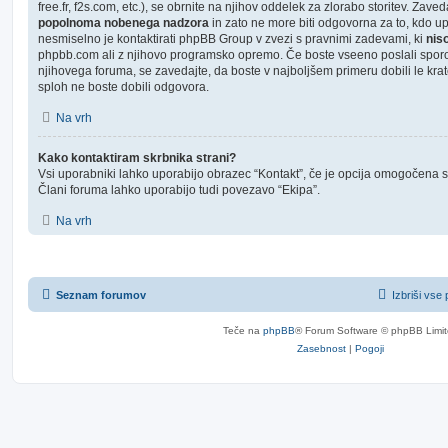
free.fr, f2s.com, etc.), se obrnite na njihov oddelek za zlorabo storitev. Za
popolnoma nobenega nadzora
in zato ne more biti odgovorna za to, kdo 
nesmiselno je kontaktirati phpBB Group v zvezi s pravnimi zadevami, ki
nis
phpbb.com ali z njihovo programsko opremo. Če boste vseeno poslali spor
njihovega foruma, se zavedajte, da boste v najboljšem primeru dobili le kra
sploh ne boste dobili odgovora.
Na vrh
Kako kontaktiram skrbnika strani?
Vsi uporabniki lahko uporabijo obrazec “Kontakt”, če je opcija omogočena s s
Člani foruma lahko uporabijo tudi povezavo “Ekipa”.
Na vrh
Seznam forumov
Izbriši vse
Teče na
phpBB
® Forum Software © phpBB Limi
Zasebnost
|
Pogoji