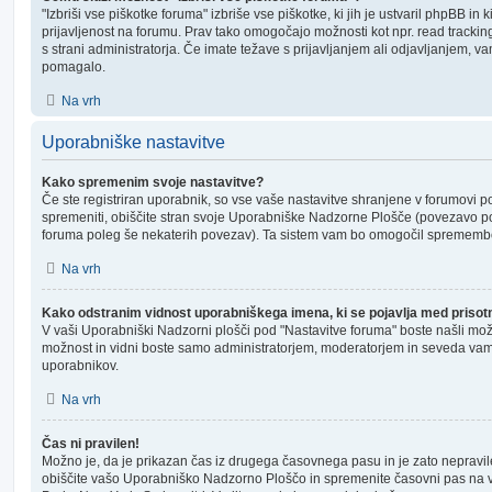
"Izbriši vse piškotke foruma" izbriše vse piškotke, ki jih je ustvaril phpBB i
prijavljenost na forumu. Prav tako omogočajo možnosti kot npr. read tracki
s strani administratorja. Če imate težave s prijavljanjem ali odjavljanjem, 
pomagalo.
Na vrh
Uporabniške nastavitve
Kako spremenim svoje nastavitve?
Če ste registriran uporabnik, so vse vaše nastavitve shranjene v forumovi po
spremeniti, obiščite stran svoje Uporabniške Nadzorne Plošče (povezavo po
foruma poleg še nekaterih povezav). Ta sistem vam bo omogočil spremembo
Na vrh
Kako odstranim vidnost uporabniškega imena, ki se pojavlja med prisot
V vaši Uporabniški Nadzorni plošči pod "Nastavitve foruma" boste našli mo
možnost in vidni boste samo administratorjem, moderatorjem in seveda vam. 
uporabnikov.
Na vrh
Čas ni pravilen!
Možno je, da je prikazan čas iz drugega časovnega pasu in je zato nepravi
obiščite vašo Uporabniško Nadzorno Ploščo in spremenite časovni pas na 