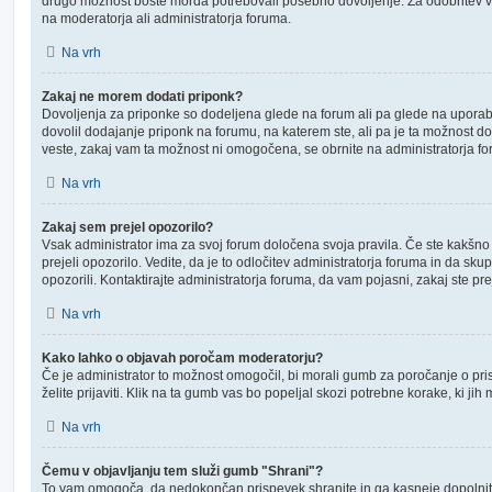
drugo možnost boste morda potrebovali posebno dovoljenje. Za odobritev v
na moderatorja ali administratorja foruma.
Na vrh
Zakaj ne morem dodati priponk?
Dovoljenja za priponke so dodeljena glede na forum ali pa glede na uporab
dovolil dodajanje priponk na forumu, na katerem ste, ali pa je ta možnost d
veste, zakaj vam ta možnost ni omogočena, se obrnite na administratorja f
Na vrh
Zakaj sem prejel opozorilo?
Vsak administrator ima za svoj forum določena svoja pravila. Če ste kakšno od
prejeli opozorilo. Vedite, da je to odločitev administratorja foruma in da s
opozorili. Kontaktirajte administratorja foruma, da vam pojasni, zakaj ste prej
Na vrh
Kako lahko o objavah poročam moderatorju?
Če je administrator to možnost omogočil, bi morali gumb za poročanje o pris
želite prijaviti. Klik na ta gumb vas bo popeljal skozi potrebne korake, ki jih 
Na vrh
Čemu v objavljanju tem služi gumb "Shrani"?
To vam omogoča, da nedokončan prispevek shranite in ga kasneje dopolnite