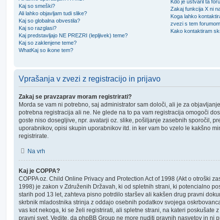
Kdo je ustvaril ta fo
Kaj so smeški?
Zakaj funkcija X ni n
Ali lahko objavljam tudi slike?
Koga lahko kontaktir
Kaj so globalna obvestila?
zvezi s tem forumo
Kaj so razglasi?
Kako kontaktiram skr
Kaj predstavljajo NE PREZRI (lepljivek) teme?
Kaj so zaklenjene teme?
WhatKaj so ikone tem?
Vprašanja v zvezi z registracijo in prijavo
Zakaj se pravzaprav moram registrirati?
Morda se vam ni potrebno, saj administrator sam določi, ali je za objavlja
potrebna registracija ali ne. Ne glede na to pa vam registracija omogoči do
goste niso dosegljive, npr. avatarji oz. slike, pošiljanje zasebnih sporočil, p
uporabnikov, opisi skupin uporabnikov itd. in ker vam bo vzelo le kakšno minu
registrirate.
Na vrh
Kaj je COPPA?
COPPA oz. Child Online Privacy and Protection Act of 1998 (Akt o otroški zase
1998) je zakon v Združenih Državah, ki od spletnih strani, ki potencialno 
starih pod 13 let, zahteva pisno potrdilo staršev ali kakšen drug pravni dok
skrbnik mladostnika strinja z oddajo osebnih podatkov svojega oskrbovanca. Č
vas kot nekoga, ki se želi registrirati, ali spletne strani, na kateri poskušate
pravni svet. Vedite, da phpBB Group ne more nuditi pravnih nasvetov in ni p