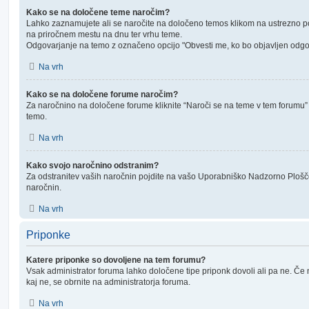
Kako se na določene teme naročim?
Lahko zaznamujete ali se naročite na določeno temos klikom na ustrezno 
na priročnem mestu na dnu ter vrhu teme.
Odgovarjanje na temo z označeno opcijo "Obvesti me, ko bo objavljen odgo
Na vrh
Kako se na določene forume naročim?
Za naročnino na določene forume kliknite “Naroči se na teme v tem forumu
temo.
Na vrh
Kako svojo naročnino odstranim?
Za odstranitev vaših naročnin pojdite na vašo Uporabniško Nadzorno Plošč
naročnin.
Na vrh
Priponke
Katere priponke so dovoljene na tem forumu?
Vsak administrator foruma lahko določene tipe priponk dovoli ali pa ne. Če ne
kaj ne, se obrnite na administratorja foruma.
Na vrh