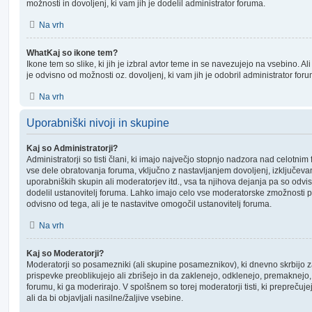
možnosti in dovoljenj, ki vam jih je dodelil administrator foruma.
Na vrh
WhatKaj so ikone tem?
Ikone tem so slike, ki jih je izbral avtor teme in se navezujejo na vsebino. Al
je odvisno od možnosti oz. dovoljenj, ki vam jih je odobril administrator for
Na vrh
Uporabniški nivoji in skupine
Kaj so Administratorji?
Administratorji so tisti člani, ki imajo največjo stopnjo nadzora nad celotni
vse dele obratovanja foruma, vključno z nastavljanjem dovoljenj, izključev
uporabniških skupin ali moderatorjev itd., vsa ta njihova dejanja pa so odvi
dodelil ustanovitelj foruma. Lahko imajo celo vse moderatorske zmožnosti 
odvisno od tega, ali je te nastavitve omogočil ustanovitelj foruma.
Na vrh
Kaj so Moderatorji?
Moderatorji so posamezniki (ali skupine posameznikov), ki dnevno skrbijo z
prispevke preoblikujejo ali zbrišejo in da zaklenejo, odklenejo, premaknejo, 
forumu, ki ga moderirajo. V spolšnem so torej moderatorji tisti, ki preprečuje
ali da bi objavljali nasilne/žaljive vsebine.