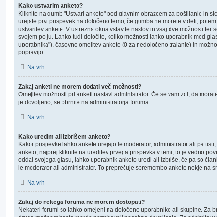
Kako ustvarim anketo?
Kliknite na gumb "Ustvari anketo" pod glavnim obrazcem za pošiljanje in sic
urejate prvi prispevek na določeno temo; če gumba ne morete videti, potem
ustvaritev ankete. V ustrezna okna vstavite naslov in vsaj dve možnosti ter 
svojem polju. Lahko tudi določite, koliko možnosti lahko uporabnik med gl
uporabnika"), časovno omejitev ankete (0 za nedoločeno trajanje) in možnos
popravijo.
Na vrh
Zakaj anketi ne morem dodati več možnosti?
Omejitev možnosti pri anketi nastavi administrator. Če se vam zdi, da morate
je dovoljeno, se obrnite na administratorja foruma.
Na vrh
Kako uredim ali izbrišem anketo?
Kakor prispevke lahko ankete urejajo le moderator, administrator ali pa tisti, ki
anketo, najprej kliknite na ureditev prvega prispevka v temi; to je vedno po
oddal svojega glasu, lahko uporabnik anketo uredi ali izbriše, če pa so člani 
le moderator ali administrator. To preprečuje spremembo ankete nekje na sr
Na vrh
Zakaj do nekega foruma ne morem dostopati?
Nekateri forumi so lahko omejeni na določene uporabnike ali skupine. Za bra