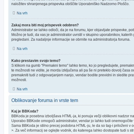
naložitev shranjenega prispevka obiščite Uporabniško Nadzorno Ploščo.
Na vrh
Zakaj mora biti moj prispevek odobren?
Administrator se lahko odloči, da je na forumu, kjer objavljate prispevke, po
Možno je tudi, da vas je administrator uvrstil v skupino uporabnikov, katerih
pregledani. Za nadaljnje informacije se obrnite na administratorja foruma.
Na vrh
Kako prestavim svojo temo?
S klikom na gumb "Premakni temo" lahko temo, ko jo pregledujete, premakne
te možnosti ne vidite, je morda izključena ali pa še ni preteklo dovolj čas
premakniti tudi z odgovarjanjem nanjo, vendar bodite previdni in sledite pra
možnosti.
Na vrh
Oblikovanje foruma in vrste tem
Kaj je BBKoda?
BBKoda je posebna izboljšava HTML-ja, ki ponuja večji oblikovni nadzor na
Uporabo BBKode omogoči administrator, vendar jo lahko tudi onemogočite v
Sama BBKoda je stilno precej podobna HTML-ju, le da so tag-i priloženi v ogl
>. Za več informacij se oglejte vodnik, do katerega lahko dostopate tudi s str