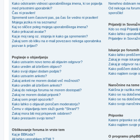
Kako odstranim vidnost uporabniškega imena, ki se pojavlja
Nenehno dobivam ne
med prisotnimi uporabniki?
Od nekoga na forumu 
Čas ni pravilen!
sporočilo!
Spremenil sem časovni pas, pa čas še vedno ni pravilen!
Mojega jezika ni na seznamu!
Prijatelji in Sovražn
Kaj so sličice poleg mojega uporabniškega imena?
Kdo so moji Prijatelj
Kako prikazati avatar?
Kako lahko uporabni
Kaj je moj rang oz. stopnja in kako ga spremenim?
Prijateljev in Sovraž
Zakaj sem ob kliku na e-mail povezavo nekega uporabnika
pozvan k prijavi?
Iskanje po forumih
Kako lahko preiščem
Poglavje o objavljanju
Zakaj je moje iskanje
Kako ustvarim novo temo ali objavim odgovor?
Zakaj je odgovor na 
Kako uredim ali izbrišem objavo?
Kako poiščem določ
Kako svoji objavi dodam podpis?
Kako najdem svoje o
Kako ustvarim anketo?
Zakaj anketi ne morem dodati več možnosti?
Naročnine na teme
Kako uredim ali izbrišem anketo?
Kakšna je razlika m
Zakaj do nekega foruma ne morem dostopati?
Kako se na določen
Zakaj ne morem dodati priponk?
Kako se na določen
Zakaj sem prejel opozorilo?
Kako svojo naročnin
Kako lahko o objavah poročam moderatorju?
Čemu v objavljanju tem služi gumb "Shrani"?
Zakaj mora biti moj prispevek odobren?
Priponke
Kako prestavim svojo temo?
Katere priponke so 
Kako najdem svoje p
Oblikovanje foruma in vrste tem
Kaj je BBKoda?
O programu phpB
Ali lahko uporabljam HTML?