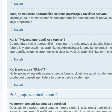
Na vrh
Zakaj se nekatere uporabniške skupine pojavljajo v različnih barvah?
Možno je, da je administrator članom uporabniške skupine določil barvo, ka
lažje prepoznajo.
Na vrh
Kaj je "Privzeta uporabniška skupina"?
Če pripadate večim uporabniškim skupinam, je vaša privzeta skupina tista, 
(oboje je vidno ostalim uporabnikom). Administrator foruma lahko dodeli mo
uporabniško skupino spremenite, in sicer na vaši Uporabniški Nadzorni ploš
Na vrh
Kaj je povezava "Ekipa"?
Na tej povezavi najdete seznam osebja foruma, vključno z administratorjem 
ostale podrobnosti, npr. katere forume te osebe moderirajo.
Na vrh
Pošiljanje zasebnih sporočil
Ne morem poslati zasebnega sporočila!
Obstajajo trije razlogi, zakaj tega ne morete storiti: 1. niste registrirani in/ali
za ves forum preprečil pošiljanje zasebnih sporočil, 3. administrator foruma 