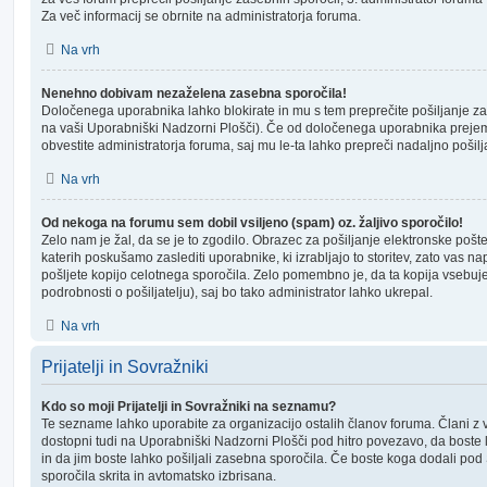
Za več informacij se obrnite na administratorja foruma.
Na vrh
Nenehno dobivam nezaželena zasebna sporočila!
Določenega uporabnika lahko blokirate in mu s tem preprečite pošiljanje zas
na vaši Uporabniški Nadzorni Plošči). Če od določenega uporabnika prejema
obvestite administratorja foruma, saj mu le-ta lahko prepreči nadaljno pošil
Na vrh
Od nekoga na forumu sem dobil vsiljeno (spam) oz. žaljivo sporočilo!
Zelo nam je žal, da se je to zgodilo. Obrazec za pošiljanje elektronske poš
katerih poskušamo zaslediti uporabnike, ki izrabljajo to storitev, zato vas 
pošljete kopijo celotnega sporočila. Zelo pomembno je, da ta kopija vsebuje tu
podrobnosti o pošiljatelju), saj bo tako administrator lahko ukrepal.
Na vrh
Prijatelji in Sovražniki
Kdo so moji Prijatelji in Sovražniki na seznamu?
Te sezname lahko uporabite za organizacijo ostalih članov foruma. Člani z
dostopni tudi na Uporabniški Nadzorni Plošči pod hitro povezavo, da boste la
in da jim boste lahko pošiljali zasebna sporočila. Če boste koga dodali po
sporočila skrita in avtomatsko izbrisana.