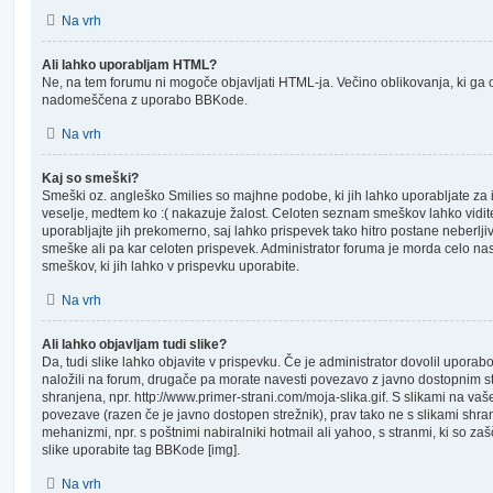
Na vrh
Ali lahko uporabljam HTML?
Ne, na tem forumu ni mogoče objavljati HTML-ja. Večino oblikovanja, ki g
nadomeščena z uporabo BBKode.
Na vrh
Kaj so smeški?
Smeški oz. angleško Smilies so majhne podobe, ki jih lahko uporabljate za i
veselje, medtem ko :( nakazuje žalost. Celoten seznam smeškov lahko vidit
uporabljajte jih prekomerno, saj lahko prispevek tako hitro postane neberlji
smeške ali pa kar celoten prispevek. Administrator foruma je morda celo nas
smeškov, ki jih lahko v prispevku uporabite.
Na vrh
Ali lahko objavljam tudi slike?
Da, tudi slike lahko objavite v prispevku. Če je administrator dovolil upora
naložili na forum, drugače pa morate navesti povezavo z javno dostopnim 
shranjena, npr. http://www.primer-strani.com/moja-slika.gif. S slikami na va
povezave (razen če je javno dostopen strežnik), prav tako ne s slikami shra
mehanizmi, npr. s poštnimi nabiralniki hotmail ali yahoo, s stranmi, ki so zaš
slike uporabite tag BBKode [img].
Na vrh