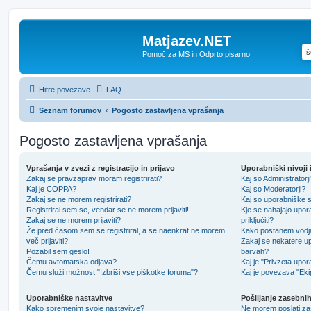
Matjazev.NET
Pomoč za MS in Odprto pisarno
Hitre povezave
FAQ
Seznam forumov
Pogosto zastavljena vprašanja
Pogosto zastavljena vprašanja
Vprašanja v zvezi z registracijo in prijavo
Uporabniški nivoji 
Zakaj se pravzaprav moram registrirati?
Kaj so Administratorji
Kaj je COPPA?
Kaj so Moderatorji?
Zakaj se ne morem registrirati?
Kaj so uporabniške 
Registriral sem se, vendar se ne morem prijaviti!
Kje se nahajajo upor
Zakaj se ne morem prijaviti?
priključiti?
Že pred časom sem se registriral, a se naenkrat ne morem
Kako postanem vodj
več prijaviti?!
Zakaj se nekatere up
Pozabil sem geslo!
barvah?
Čemu avtomatska odjava?
Kaj je "Privzeta upo
Čemu služi možnost "Izbriši vse piškotke foruma"?
Kaj je povezava "Eki
Uporabniške nastavitve
Pošiljanje zasebnih
Kako spremenim svoje nastavitve?
Ne morem poslati za