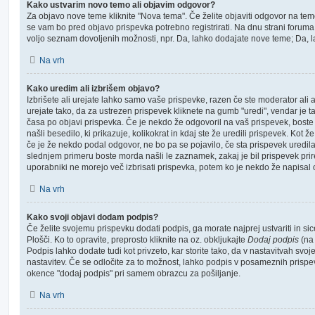
Kako ustvarim novo temo ali objavim odgovor?
Za objavo nove teme kliknite "Nova tema". Če želite objaviti odgovor na tem
se vam bo pred objavo prispevka potrebno registrirati. Na dnu strani foruma (
voljo seznam dovoljenih možnosti, npr. Da, lahko dodajate nove teme; Da, la
Na vrh
Kako uredim ali izbrišem objavo?
Izbrišete ali urejate lahko samo vaše prispevke, razen če ste moderator ali 
urejate tako, da za ustrezen prispevek kliknete na gumb "uredi", vendar je t
časa po objavi prispevka. Če je nekdo že odgovoril na vaš prispevek, boste
našli besedilo, ki prikazuje, kolikokrat in kdaj ste že uredili prispevek. Kot ž
če je že nekdo podal odgovor, ne bo pa se pojavilo, če sta prispevek uredila
slednjem primeru boste morda našli le zaznamek, zakaj je bil prispevek prire
uporabniki ne morejo več izbrisati prispevka, potem ko je nekdo že napisal
Na vrh
Kako svoji objavi dodam podpis?
Če želite svojemu prispevku dodati podpis, ga morate najprej ustvariti in s
Plošči. Ko to opravite, preprosto kliknite na oz. obkljukajte
Dodaj podpis
(na 
Podpis lahko dodate tudi kot privzeto, kar storite tako, da v nastavitvah svoj
nastavitev. Če se odločite za to možnost, lahko podpis v posameznih prispev
okence "dodaj podpis" pri samem obrazcu za pošiljanje.
Na vrh