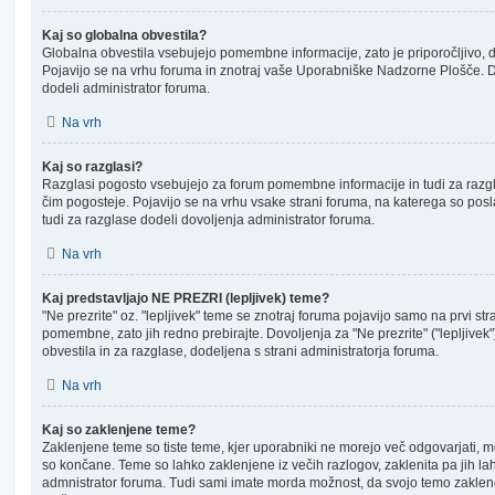
Kaj so globalna obvestila?
Globalna obvestila vsebujejo pomembne informacije, zato je priporočljivo, d
Pojavijo se na vrhu foruma in znotraj vaše Uporabniške Nadzorne Plošče. D
dodeli administrator foruma.
Na vrh
Kaj so razglasi?
Razglasi pogosto vsebujejo za forum pomembne informacije in tudi za razglas
čim pogosteje. Pojavijo se na vrhu vsake strani foruma, na katerega so pos
tudi za razglase dodeli dovoljenja administrator foruma.
Na vrh
Kaj predstavljajo NE PREZRI (lepljivek) teme?
"Ne prezrite" oz. "lepljivek" teme se znotraj foruma pojavijo samo na prvi str
pomembne, zato jih redno prebirajte. Dovoljenja za "Ne prezrite" ("lepljivek
obvestila in za razglase, dodeljena s strani administratorja foruma.
Na vrh
Kaj so zaklenjene teme?
Zaklenjene teme so tiste teme, kjer uporabniki ne morejo več odgovarjati, mo
so končane. Teme so lahko zaklenjene iz večih razlogov, zaklenita pa jih la
admnistrator foruma. Tudi sami imate morda možnost, da svojo temo zaklen