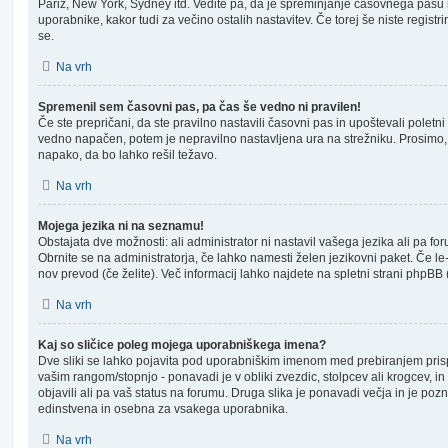
Pariz, New York, Sydney itd. Vedite pa, da je spreminjanje časovnega pasu 
uporabnike, kakor tudi za večino ostalih nastavitev. Če torej še niste registri
se.
Na vrh
Spremenil sem časovni pas, pa čas še vedno ni pravilen!
Če ste prepričani, da ste pravilno nastavili časovni pas in upoštevali poletni
vedno napačen, potem je nepravilno nastavljena ura na strežniku. Prosimo, 
napako, da bo lahko rešil težavo.
Na vrh
Mojega jezika ni na seznamu!
Obstajata dve možnosti: ali administrator ni nastavil vašega jezika ali pa fo
Obrnite se na administratorja, če lahko namesti želen jezikovni paket. Če le-
nov prevod (če želite). Več informacij lahko najdete na spletni strani phpBB 
Na vrh
Kaj so sličice poleg mojega uporabniškega imena?
Dve sliki se lahko pojavita pod uporabniškim imenom med prebiranjem pris
vašim rangom/stopnjo - ponavadi je v obliki zvezdic, stolpcev ali krogcev, in
objavili ali pa vaš status na forumu. Druga slika je ponavadi večja in je poz
edinstvena in osebna za vsakega uporabnika.
Na vrh