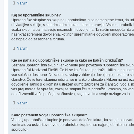
Na vrh
Kaj so uporabniške skupine?
Uporabniške skupine so skupine uporabnikov in so namenjene temu, da ude
obvladljive sekcije, s katerimi administrator lahko upravlja. Vsak uporabni
vsaka skupina pa ima svoje možnosti in dovoljenja. Ta način omogoča, da 
naenkrat spremeni dovoljenja, kot npr. spreminjanje dovoljenj moderatorjem
dostopajo do zasebnega foruma.
Na vrh
Kje se nahajajo uporabniške skupine in kako se kakšni priključiti?
Seznam uporabniških skupin lahko vidite pod povezavo "Uporabniške skupin
Uporabniški Nadzorni Plošči. Če bi se kakšni radi pridružili, kliknite na ust
vse splošno dostopne. Nekatere za vstop zahtevajo dovoljenje, nekatere so z
članstvo. Če je torej skupina odprta, se ji lahko pridružite s klikom na ust
dovoljenje, lahko s klikom na ustrezen gumb zaprosite za članstvo. Vodja sku
vas prej morda še vprašal, zakaj se skupini želite pridružiti. Prosimo, da vo
odloči zavrniti vašo prošnjo za članstvo; zagotovo ima svoje razloge za to.
Na vrh
Kako postanem vodja uporabniške skupine?
Voditelj uporabniške skupine je ponavadi določen takrat, ko skupino ustvari
zanimate za ustvaritev nove uporabniške skupine, se najprej obrnite na adm
sporočilo).