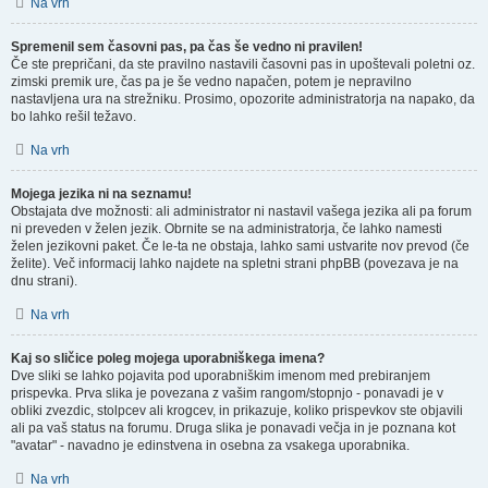
Na vrh
Spremenil sem časovni pas, pa čas še vedno ni pravilen!
Če ste prepričani, da ste pravilno nastavili časovni pas in upoštevali poletni oz.
zimski premik ure, čas pa je še vedno napačen, potem je nepravilno
nastavljena ura na strežniku. Prosimo, opozorite administratorja na napako, da
bo lahko rešil težavo.
Na vrh
Mojega jezika ni na seznamu!
Obstajata dve možnosti: ali administrator ni nastavil vašega jezika ali pa forum
ni preveden v želen jezik. Obrnite se na administratorja, če lahko namesti
želen jezikovni paket. Če le-ta ne obstaja, lahko sami ustvarite nov prevod (če
želite). Več informacij lahko najdete na spletni strani phpBB (povezava je na
dnu strani).
Na vrh
Kaj so sličice poleg mojega uporabniškega imena?
Dve sliki se lahko pojavita pod uporabniškim imenom med prebiranjem
prispevka. Prva slika je povezana z vašim rangom/stopnjo - ponavadi je v
obliki zvezdic, stolpcev ali krogcev, in prikazuje, koliko prispevkov ste objavili
ali pa vaš status na forumu. Druga slika je ponavadi večja in je poznana kot
"avatar" - navadno je edinstvena in osebna za vsakega uporabnika.
Na vrh