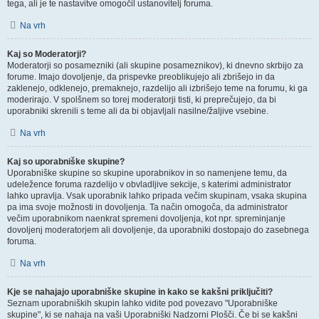
tega, ali je te nastavitve omogočil ustanovitelj foruma.
Na vrh
Kaj so Moderatorji?
Moderatorji so posamezniki (ali skupine posameznikov), ki dnevno skrbijo za
forume. Imajo dovoljenje, da prispevke preoblikujejo ali zbrišejo in da
zaklenejo, odklenejo, premaknejo, razdelijo ali izbrišejo teme na forumu, ki ga
moderirajo. V spolšnem so torej moderatorji tisti, ki preprečujejo, da bi
uporabniki skrenili s teme ali da bi objavljali nasilne/žaljive vsebine.
Na vrh
Kaj so uporabniške skupine?
Uporabniške skupine so skupine uporabnikov in so namenjene temu, da
udeležence foruma razdelijo v obvladljive sekcije, s katerimi administrator
lahko upravlja. Vsak uporabnik lahko pripada večim skupinam, vsaka skupina
pa ima svoje možnosti in dovoljenja. Ta način omogoča, da administrator
večim uporabnikom naenkrat spremeni dovoljenja, kot npr. spreminjanje
dovoljenj moderatorjem ali dovoljenje, da uporabniki dostopajo do zasebnega
foruma.
Na vrh
Kje se nahajajo uporabniške skupine in kako se kakšni priključiti?
Seznam uporabniških skupin lahko vidite pod povezavo "Uporabniške
skupine", ki se nahaja na vaši Uporabniški Nadzorni Plošči. Če bi se kakšni