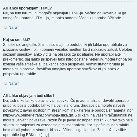
Ali lahko uporabljam HTML?
Ne, na tem forumu ni mogoče objavljati HTML-ja. Večino oblikovanja, ki ga
omogoča uporaba HTML-ja, je lahko nadomeščena z uporabo BBKode.
Na vrh
Kaj so smeški?
Smeški oz. angleško Smilies so majhne podobe, ki jih lahko uporabljate za
izražanje čustev, npr. :) pomeni veselje, medtem ko :( nakazuje žalost. Celoten
seznam smeškov lahko vidite na obrazcu za pošiljanje. Ne uporabljajte jih
prekomerno, saj lahko prispevek tako hitro postane neberljiv, moderator pa bo
izbrisal vaše smeške ali pa kar celoten prispevek. Administrator foruma je
morda celo nastavil številčno omejitev uporabe smeškov, ki jih lahko v
prispevku uporabite.
Na vrh
Ali lahko objavljam tudi slike?
Da, tudi slike lahko objavite v prispevku. Če je administrator dovolil uporabo
priponk, boste podobo lahko naložili na forum, drugače pa morate navesti
povezavo z javno dostopnim strežnikom, na katerem je podoba shranjena, npr.
http://www.primer-strani.com/moja-slika.gif. S slikami na vašem računalniku ne
morete ustvariti povezave (razen če je javno dostopen strežnik), prav tako ne s
slikami shranjenimi za verodostojnimi mehanizmi, npr. s poštnimi nabiralniki
hotmail ali yahoo, s stranmi, ki so zaščitene z geslom itd. Za naložitev slike
uporabite tag BBKode [img].