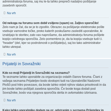
administratorja foruma, saj mu le-ta lahko prepreči nadaljno pošiljanje
zasebnih sporočil.
Na vrh
Od nekoga na forumu sem dobil vsiljeno (spam) oz. žaljivo sporočilo!
Zelo nam je žal, da se je to zgodilo. Obrazec za pošiljanje elektronske pošte
vsebuje varnostne točke, preko katerih poskušamo zaslediti uporabnike, ki
izrabljajo to storitev, zato vas naprošamo, da administratorju foruma pošljete
kopijo celotnega sporočila. Zelo pomembno je, da ta kopija vsebuje tudi t.i.
"header" (del, kjer so podrobnosti o pošiljatelju), saj bo tako administrator
lahko ukrepal.
Na vrh
Prijatelji in Sovražniki
Kdo so moji Prijatelji in Sovražniki na seznamu?
Te sezname lahko uporabite za organizacijo ostalih članov foruma. Člani z
vašega seznama Prijateljev bodo dostopni tudi na Uporabniški Nadzorni
Plošči pod hitro povezavo, da boste lahko videli njihov status prisotnosti in da
jim boste lahko pošiljali zasebna sporočila. Če boste koga dodali pod
Sovražnike, bodo vsa njegova sporočila skrita in avtomatsko izbrisana.
Na vrh
Kako lahko uporabnike dodam na oz. odstranim s seznama Prijateljev in