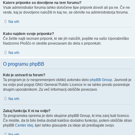
Katere priponke so dovoljene na tem forumu?
Vsak administrator foruma lahko določene tipe priponk dovoli ali pa ne. Če ne
veste, kaj je dovoljeno naložiti in kaj ne, se obrnite na administratorja foruma.
Na vrh
Kako najdem svoje priponke?
Če želite najti seznam priponk, ki ste jih naložili, pojdite na vašo Uporabniško
Nadzorno Ploščo in sledite povezavam do dela o priponkah.
Na vrh
O programu phpBB
Kdo je ustvaril ta forum?
Ta program je (v nespremenjeni obliki) avtorsko delo
phpBB Group
. Javnosti je
na voljo pod pogoji GNU General Public Licence in se lahko prosto posreduje
drugim uporabnikom. Za več informacij obiščite povezavo.
Na vrh
Zakaj funkcija X ni na voljo?
Ta programska oprema je delo skupine phpBB Group, ki ima zanj tudi licenco.
Če mislite, da bi bilo treba dodati kakšno dodatno funkcijo, potem obiščite stran
phpBB
Center idej
, kjer lahko glasujete za ideje ali predlagate svojo.
Na vrh