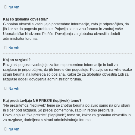
Na vrh
Kaj so globalna obvestila?
Globalna obvestila vsebujejo pomembne informacije, zato je priporočljivo, da
jih kar se da pogosto prebirate. Pojavijo se na vrhu foruma in znotraj vaše
Uporabniške Nadzorne Plošče. Dovoljenja za globalna obvestila dodeli
administrator foruma.
Na vrh
Kaj so razglasi?
Razglasi pogosto vsebujejo za forum pomembne informacije in tudi za
razglase je priporočljivo, da jih berete čim pogosteje. Pojavijo se na vrhu vsake
strani foruma, na katerega so poslana. Kakor že za globalna obvestila tudi za
razglase dodeli dovoljenja administrator foruma.
Na vrh
Kaj predstavljajo NE PREZRI (lepljivek) teme?
"Ne prezrite" oz. "lepljivek" teme se znotraj foruma pojavijo samo na prvi strani
in sicer pod razglasi. So precej pomembne, zato jih redno prebirajte.
Dovoljenja za "Ne prezrite" ("lepljivek") teme so, kakor za globalna obvestila in
za razglase, dodeljena s strani administratorja foruma.
Na vrh