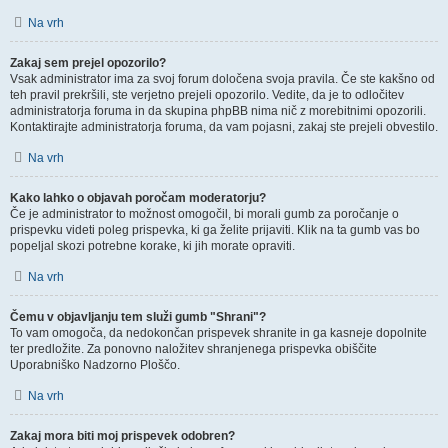
Na vrh
Zakaj sem prejel opozorilo?
Vsak administrator ima za svoj forum določena svoja pravila. Če ste kakšno od
teh pravil prekršili, ste verjetno prejeli opozorilo. Vedite, da je to odločitev
administratorja foruma in da skupina phpBB nima nič z morebitnimi opozorili.
Kontaktirajte administratorja foruma, da vam pojasni, zakaj ste prejeli obvestilo.
Na vrh
Kako lahko o objavah poročam moderatorju?
Če je administrator to možnost omogočil, bi morali gumb za poročanje o
prispevku videti poleg prispevka, ki ga želite prijaviti. Klik na ta gumb vas bo
popeljal skozi potrebne korake, ki jih morate opraviti.
Na vrh
Čemu v objavljanju tem služi gumb "Shrani"?
To vam omogoča, da nedokončan prispevek shranite in ga kasneje dopolnite
ter predložite. Za ponovno naložitev shranjenega prispevka obiščite
Uporabniško Nadzorno Ploščo.
Na vrh
Zakaj mora biti moj prispevek odobren?