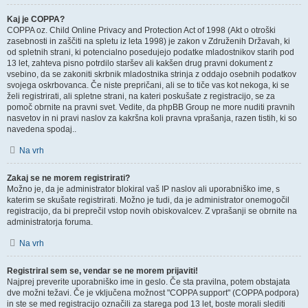
Kaj je COPPA?
COPPA oz. Child Online Privacy and Protection Act of 1998 (Akt o otroški
zasebnosti in zaščiti na spletu iz leta 1998) je zakon v Združenih Državah, ki
od spletnih strani, ki potencialno posedujejo podatke mladostnikov starih pod
13 let, zahteva pisno potrdilo staršev ali kakšen drug pravni dokument z
vsebino, da se zakoniti skrbnik mladostnika strinja z oddajo osebnih podatkov
svojega oskrbovanca. Če niste prepričani, ali se to tiče vas kot nekoga, ki se
želi registrirati, ali spletne strani, na kateri poskušate z registracijo, se za
pomoč obrnite na pravni svet. Vedite, da phpBB Group ne more nuditi pravnih
nasvetov in ni pravi naslov za kakršna koli pravna vprašanja, razen tistih, ki so
navedena spodaj..
Na vrh
Zakaj se ne morem registrirati?
Možno je, da je administrator blokiral vaš IP naslov ali uporabniško ime, s
katerim se skušate registrirati. Možno je tudi, da je administrator onemogočil
registracijo, da bi preprečil vstop novih obiskovalcev. Z vprašanji se obrnite na
administratorja foruma.
Na vrh
Registriral sem se, vendar se ne morem prijaviti!
Najprej preverite uporabniško ime in geslo. Če sta pravilna, potem obstajata
dve možni težavi. Če je vključena možnost "COPPA support" (COPPA podpora)
in ste se med registracijo označili za starega pod 13 let, boste morali slediti