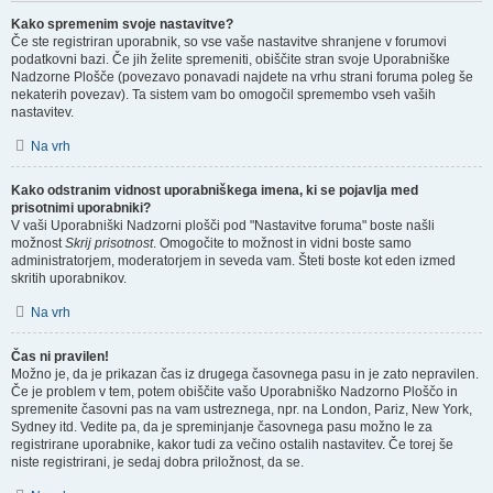
Kako spremenim svoje nastavitve?
Če ste registriran uporabnik, so vse vaše nastavitve shranjene v forumovi
podatkovni bazi. Če jih želite spremeniti, obiščite stran svoje Uporabniške
Nadzorne Plošče (povezavo ponavadi najdete na vrhu strani foruma poleg še
nekaterih povezav). Ta sistem vam bo omogočil spremembo vseh vaših
nastavitev.
Na vrh
Kako odstranim vidnost uporabniškega imena, ki se pojavlja med
prisotnimi uporabniki?
V vaši Uporabniški Nadzorni plošči pod "Nastavitve foruma" boste našli
možnost
Skrij prisotnost
. Omogočite to možnost in vidni boste samo
administratorjem, moderatorjem in seveda vam. Šteti boste kot eden izmed
skritih uporabnikov.
Na vrh
Čas ni pravilen!
Možno je, da je prikazan čas iz drugega časovnega pasu in je zato nepravilen.
Če je problem v tem, potem obiščite vašo Uporabniško Nadzorno Ploščo in
spremenite časovni pas na vam ustreznega, npr. na London, Pariz, New York,
Sydney itd. Vedite pa, da je spreminjanje časovnega pasu možno le za
registrirane uporabnike, kakor tudi za večino ostalih nastavitev. Če torej še
niste registrirani, je sedaj dobra priložnost, da se.