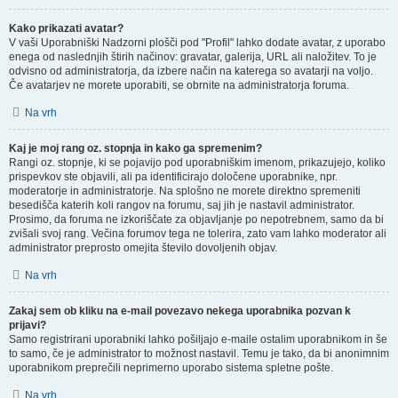
Kako prikazati avatar?
V vaši Uporabniški Nadzorni plošči pod "Profil" lahko dodate avatar, z uporabo
enega od naslednjih štirih načinov: gravatar, galerija, URL ali naložitev. To je
odvisno od administratorja, da izbere način na katerega so avatarji na voljo.
Če avatarjev ne morete uporabiti, se obrnite na administratorja foruma.
Na vrh
Kaj je moj rang oz. stopnja in kako ga spremenim?
Rangi oz. stopnje, ki se pojavijo pod uporabniškim imenom, prikazujejo, koliko
prispevkov ste objavili, ali pa identificirajo določene uporabnike, npr.
moderatorje in administratorje. Na splošno ne morete direktno spremeniti
besedišča katerih koli rangov na forumu, saj jih je nastavil administrator.
Prosimo, da foruma ne izkoriščate za objavljanje po nepotrebnem, samo da bi
zvišali svoj rang. Večina forumov tega ne tolerira, zato vam lahko moderator ali
administrator preprosto omejita število dovoljenih objav.
Na vrh
Zakaj sem ob kliku na e-mail povezavo nekega uporabnika pozvan k
prijavi?
Samo registrirani uporabniki lahko pošiljajo e-maile ostalim uporabnikom in še
to samo, če je administrator to možnost nastavil. Temu je tako, da bi anonimnim
uporabnikom preprečili neprimerno uporabo sistema spletne pošte.
Na vrh