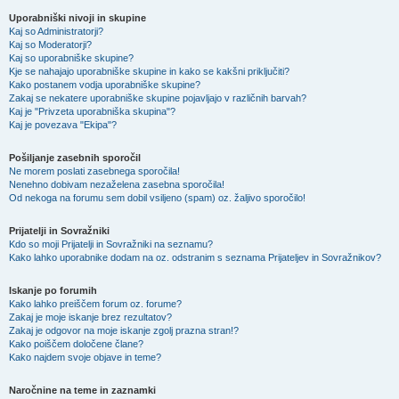
Uporabniški nivoji in skupine
Kaj so Administratorji?
Kaj so Moderatorji?
Kaj so uporabniške skupine?
Kje se nahajajo uporabniške skupine in kako se kakšni priključiti?
Kako postanem vodja uporabniške skupine?
Zakaj se nekatere uporabniške skupine pojavljajo v različnih barvah?
Kaj je "Privzeta uporabniška skupina"?
Kaj je povezava "Ekipa"?
Pošiljanje zasebnih sporočil
Ne morem poslati zasebnega sporočila!
Nenehno dobivam nezaželena zasebna sporočila!
Od nekoga na forumu sem dobil vsiljeno (spam) oz. žaljivo sporočilo!
Prijatelji in Sovražniki
Kdo so moji Prijatelji in Sovražniki na seznamu?
Kako lahko uporabnike dodam na oz. odstranim s seznama Prijateljev in Sovražnikov?
Iskanje po forumih
Kako lahko preiščem forum oz. forume?
Zakaj je moje iskanje brez rezultatov?
Zakaj je odgovor na moje iskanje zgolj prazna stran!?
Kako poiščem določene člane?
Kako najdem svoje objave in teme?
Naročnine na teme in zaznamki