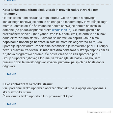
Koga lahko kontaktiram glede zlorab in pravnih zadev v zvezi s tem
forumom?
Obrnite se na administratorja tega foruma. Če ne najdete njegovega
kontaktnega naslova, se obrnite na enega od moderatorjev in vprašajte koga
morate kontaktirati. Če še vedno ne dobite odziva, se obrnite na lastnika
domene (do podatkov pridete preko
whois lookup
). Če forum gostuje na
brezplačnem serverju (npr. yahoo, free.fr, f2s.com, etc.), se obrnite na njihov
oddelek za zlorabo storitev. Zavedati se morate, da phpBB Group nima
popolnoma nobenega nadzora
in zato ne more biti odgovorna za to, kdo
uporablja njihov forum. Popolnoma nesmiselno je kontaktirati phpBB Group v
zvezi s pravnimi zadevami, ki
niso direktno povezane
s stranjo phpbb.com ali
z njihovo programsko opremo. Če boste vseeno poslali sporočilo phpBB
Group o uporabi njihovega foruma, se zavedajte, da boste v najboljšem
primeru dobili le kratek odgovor, v večini primerov pa sploh ne boste dobili
odgovora.
Na vrh
Kako kontaktiram skrbnika strani?
Vsi uporabniki lahko uporabijo obrazec “Kontakt”, če je opcija omogočena s
strani skrbnika strani.
Člani foruma lahko uporabijo tudi povezavo “Ekipa”.
Na vrh