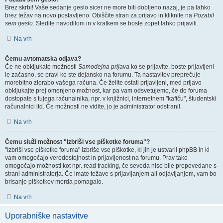
Brez skrbi! Vaše sedanje geslo sicer ne more biti dobljeno nazaj, je pa lahko
brez težav na novo postavljeno. Obiščite stran za prijavo in kliknite na
Pozabil
sem geslo
. Sledite navodilom in v kratkem se boste zopet lahko prijavili.
Na vrh
Čemu avtomatska odjava?
Če ne obkljukate možnosti
Samodejna prijava
ko se prijavite, boste prijavljeni
le začasno, se pravi ko ste dejansko na forumu. Ta nastavitev preprečuje
morebitno zlorabo vašega računa. Če želite ostati prijavljeni, med prijavo
obkljukajte prej omenjeno možnost, kar pa vam odsvetujemo, če do foruma
dostopate s tujega računalnika, npr. v knjižnici, internetnem "kafiču", študentski
računalnici itd. Če možnosti ne vidite, jo je administrator odstranil.
Na vrh
Čemu služi možnost "Izbriši vse piškotke foruma"?
"Izbriši vse piškotke foruma" izbriše vse piškotke, ki jih je ustvaril phpBB in ki
vam omogočajo verodostojnost in prijavljenost na forumu. Prav tako
omogočajo možnosti kot npr. read tracking, če seveda niso bile prepovedane s
strani administratorja. Če imate težave s prijavljanjem ali odjavljanjem, vam bo
brisanje piškotkov morda pomagalo.
Na vrh
Uporabniške nastavitve