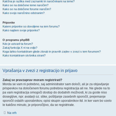
Kakšna je razlika med zaznamki in naročninami na teme?
Kako se na določene teme naročim?
Kako se na določene forume naročim?
Kako svojo naročnino odstranim?
Priponke
Katere priponke so dovoljene na tem forumu?
Kako najdem svoje priponke?
O programu phpBB
Kdo je ustvaril ta forum?
Zakaj funkcija X ni na voljo?
Koga lahko kontaktiram glede zlorab in pravnih zadev v zvezi s tem forumom?
Kako kontaktiram skrbnika strani?
Vprašanja v zvezi z registracijo in prijavo
Zakaj se pravzaprav moram registrirati?
Morda se vam ni potrebno, saj administrator sam določi, ali je za objavljanje
prispevkov na določenem forumu potrebna registracija ali ne. Ne glede na to
pa vam registracija omogoči dostop do dodatnih možnosti, ki za goste niso
dosegljive, npr. avatarji oz. slike, pošiljanje zasebnih sporočil, prejemanje
sporočil ostalih uporabnikov, opisi skupin uporabnikov itd. in ker vam bo vzelo
le kakšno minuto, je priporočljivo, da se registrirate.
Na vrh