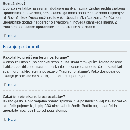
Sovražnikov?
Uporabnike lahko na seznam dodajate na dva načina. Znotraj profila vsakega
uporabnika je povezava, preko katere ga lahko dodate na seznam Prijateljev
ali Sovražnikov. Druga možnost je vaša Uporabniška Nadzorna Plošča, kjer
uporabnike dodate neposredno z vnosom njihovega članskega imena. Z
enako metodo lahko uporabnike tudi odstranite s seznama.
Na vrh
Iskanje po forumih
Kako lahko preiščem forum oz. forume?
V okno za iskanje (na osnovni strani ali na strani tem) vpišite želeno besedo.
Lahko uporabite tudi napredno iskanje, do katerega pridete, če na kateri koli
strani foruma kliknete na povezavo "Napredno iskanje". Kako dostopate do
iskanja je odvisno od stila, ki je na forumu uporabljen.
Na vrh
Zakaj je moje iskanje brez rezultatov?
Iskano geslo je bilo verjetno preveč splošno in je posledično vključevalo veliko
splošnih pojmov, ki jih phpBB3 nima zabeleženih. Bodite bolj natančni in
uporabite možnosti Naprednega iskanja.
Na vrh