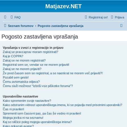
Matjazev.NET
FAQ
Registriraj se!
Prijava
I
Seznam forumov
Pogosto zastavljena vprašanja
s
Pogosto zastavljena vprašanja
k
a
Vprašanja v zvezi z registracijo in prijavo
Zakaj se pravzaprav moram registrirati?
n
Kaj je COPPA?
j
Zakaj se ne morem registrirati?
Registriral sem se, vendar se ne morem prijaviti!
e
Zakaj se ne morem prijaviti?
Že pred časom sem se registriral, a se naenkrat ne morem več prijaviti?!
Pozabil sem geslo!
Čemu avtomatska odjava?
Čemu služi možnost "Izbriši vse piškotke foruma"?
Uporabniške nastavitve
Kako spremenim svoje nastavitve?
Kako odstranim vidnost uporabniškega imena, ki se pojavlja med prisotnimi uporabniki?
Čas ni pravilen!
Spremenil sem časovni pas, pa čas še vedno ni pravilen!
Mojega jezika ni na seznamu!
Kaj so sličice poleg mojega uporabniškega imena?
Kako prikazati avatar?