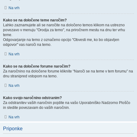
Na vrh
Kako se na določene teme naročim?
Lahko zaznamujete ali se naročite na določeno temos klikom na ustrezno
povezavo v menuju "Orodja za temo", na priročnem mestu na dnu ter vrhu
teme.
Odgovarjanje na temo z označeno opcijo "Obvesti me, ko bo objavljen
odgovor" vas naroči na temo.
Na vrh
Kako se na določene forume naročim?
Za naročnino na določene forume kliknite “Naroči se na teme v tem forumu” na
dnu stranipred vstopom na temo.
Na vrh
Kako svojo naročnino odstranim?
Za odstranitev vaših naročnin pojdite na vašo Uporabniško Nadzorno Ploščo
in sledite povezavam do vaših naročnin.
Na vrh
Priponke