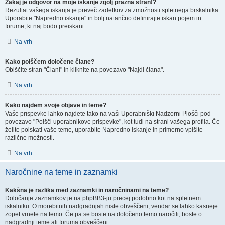
Zakaj je odgovor na moje iskanje zgolj prazna stran!?
Rezultat vašega iskanja je preveč zadetkov za zmožnosti spletnega brskalnika.
Uporabite "Napredno iskanje" in bolj natančno definirajte iskan pojem in
forume, ki naj bodo preiskani.
Na vrh
Kako poiščem določene člane?
Obiščite stran "Člani" in kliknite na povezavo "Najdi člana".
Na vrh
Kako najdem svoje objave in teme?
Vaše prispevke lahko najdete tako na vaši Uporabniški Nadzorni Plošči pod
povezavo "Poišči uporabnikove prispevke", kot tudi na strani vašega profila. Če
želite poiskati vaše teme, uporabite Napredno iskanje in primerno vpišite
različne možnosti.
Na vrh
Naročnine na teme in zaznamki
Kakšna je razlika med zaznamki in naročninami na teme?
Določanje zaznamkov je na phpBB3-ju precej podobno kot na spletnem
iskalniku. O morebitnih nadgradnjah niste obveščeni, vendar se lahko kasneje
zopet vrnete na temo. Če pa se boste na določeno temo naročili, boste o
nadgradnji teme ali foruma obveščeni.