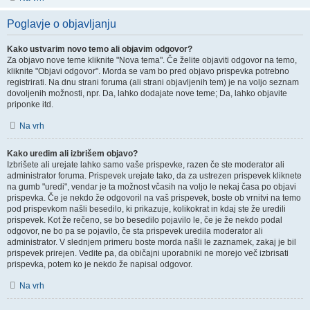
Poglavje o objavljanju
Kako ustvarim novo temo ali objavim odgovor?
Za objavo nove teme kliknite "Nova tema". Če želite objaviti odgovor na temo,
kliknite "Objavi odgovor". Morda se vam bo pred objavo prispevka potrebno
registrirati. Na dnu strani foruma (ali strani objavljenih tem) je na voljo seznam
dovoljenih možnosti, npr. Da, lahko dodajate nove teme; Da, lahko objavite
priponke itd.
Na vrh
Kako uredim ali izbrišem objavo?
Izbrišete ali urejate lahko samo vaše prispevke, razen če ste moderator ali
administrator foruma. Prispevek urejate tako, da za ustrezen prispevek kliknete
na gumb "uredi", vendar je ta možnost včasih na voljo le nekaj časa po objavi
prispevka. Če je nekdo že odgovoril na vaš prispevek, boste ob vrnitvi na temo
pod prispevkom našli besedilo, ki prikazuje, kolikokrat in kdaj ste že uredili
prispevek. Kot že rečeno, se bo besedilo pojavilo le, če je že nekdo podal
odgovor, ne bo pa se pojavilo, če sta prispevek uredila moderator ali
administrator. V slednjem primeru boste morda našli le zaznamek, zakaj je bil
prispevek prirejen. Vedite pa, da običajni uporabniki ne morejo več izbrisati
prispevka, potem ko je nekdo že napisal odgovor.
Na vrh