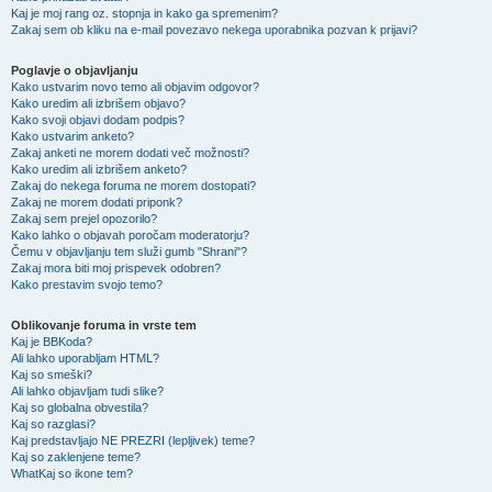
Kaj je moj rang oz. stopnja in kako ga spremenim?
Zakaj sem ob kliku na e-mail povezavo nekega uporabnika pozvan k prijavi?
Poglavje o objavljanju
Kako ustvarim novo temo ali objavim odgovor?
Kako uredim ali izbrišem objavo?
Kako svoji objavi dodam podpis?
Kako ustvarim anketo?
Zakaj anketi ne morem dodati več možnosti?
Kako uredim ali izbrišem anketo?
Zakaj do nekega foruma ne morem dostopati?
Zakaj ne morem dodati priponk?
Zakaj sem prejel opozorilo?
Kako lahko o objavah poročam moderatorju?
Čemu v objavljanju tem služi gumb "Shrani"?
Zakaj mora biti moj prispevek odobren?
Kako prestavim svojo temo?
Oblikovanje foruma in vrste tem
Kaj je BBKoda?
Ali lahko uporabljam HTML?
Kaj so smeški?
Ali lahko objavljam tudi slike?
Kaj so globalna obvestila?
Kaj so razglasi?
Kaj predstavljajo NE PREZRI (lepljivek) teme?
Kaj so zaklenjene teme?
WhatKaj so ikone tem?