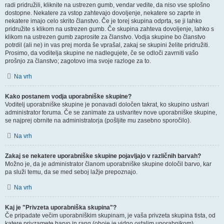
radi pridružili, kliknite na ustrezen gumb, vendar vedite, da niso vse splošno
dostopne. Nekatere za vstop zahtevajo dovoljenje, nekatere so zaprte in
nekatere imajo celo skrito članstvo. Če je torej skupina odprta, se ji lahko
pridružite s klikom na ustrezen gumb. Če skupina zahteva dovoljenje, lahko s
klikom na ustrezen gumb zaprosite za članstvo. Vodja skupine bo članstvo
potrdil (ali ne) in vas prej morda še vprašal, zakaj se skupini želite pridružiti.
Prosimo, da voditelja skupine ne nadlegujete, če se odloči zavrniti vašo
prošnjo za članstvo; zagotovo ima svoje razloge za to.
Na vrh
Kako postanem vodja uporabniške skupine?
Voditelj uporabniške skupine je ponavadi določen takrat, ko skupino ustvari
administrator foruma. Če se zanimate za ustvaritev nove uporabniške skupine,
se najprej obrnite na administratorja (pošljite mu zasebno sporočilo).
Na vrh
Zakaj se nekatere uporabniške skupine pojavljajo v različnih barvah?
Možno je, da je administrator članom uporabniške skupine določil barvo, kar
pa služi temu, da se med seboj lažje prepoznajo.
Na vrh
Kaj je "Privzeta uporabniška skupina"?
Če pripadate večim uporabniškim skupinam, je vaša privzeta skupina tista, od
katere privzamete barvo in rang (oboje je vidno ostalim uporabnikom).