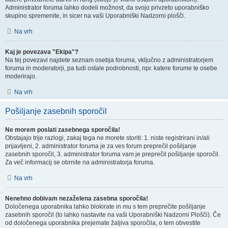
Administrator foruma lahko dodeli možnost, da svojo privzeto uporabniško
skupino spremenite, in sicer na vaši Uporabniški Nadzorni plošči.
Na vrh
Kaj je povezava "Ekipa"?
Na tej povezavi najdete seznam osebja foruma, vključno z administratorjem
foruma in moderatorji, pa tudi ostale podrobnosti, npr. katere forume te osebe
moderirajo.
Na vrh
Pošiljanje zasebnih sporočil
Ne morem poslati zasebnega sporočila!
Obstajajo trije razlogi, zakaj tega ne morete storiti: 1. niste registrirani in/ali
prijavljeni, 2. administrator foruma je za ves forum preprečil pošiljanje
zasebnih sporočil, 3. administrator foruma vam je preprečil pošiljanje sporočil.
Za več informacij se obrnite na administratorja foruma.
Na vrh
Nenehno dobivam nezaželena zasebna sporočila!
Določenega uporabnika lahko blokirate in mu s tem preprečite pošiljanje
zasebnih sporočil (to lahko nastavite na vaši Uporabniški Nadzorni Plošči). Če
od določenega uporabnika prejemate žaljiva sporočila, o tem obvestite