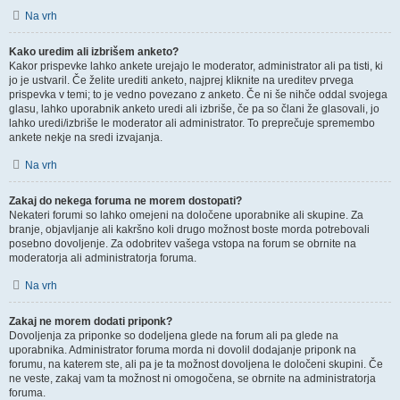
Na vrh
Kako uredim ali izbrišem anketo?
Kakor prispevke lahko ankete urejajo le moderator, administrator ali pa tisti, ki
jo je ustvaril. Če želite urediti anketo, najprej kliknite na ureditev prvega
prispevka v temi; to je vedno povezano z anketo. Če ni še nihče oddal svojega
glasu, lahko uporabnik anketo uredi ali izbriše, če pa so člani že glasovali, jo
lahko uredi/izbriše le moderator ali administrator. To preprečuje spremembo
ankete nekje na sredi izvajanja.
Na vrh
Zakaj do nekega foruma ne morem dostopati?
Nekateri forumi so lahko omejeni na določene uporabnike ali skupine. Za
branje, objavljanje ali kakršno koli drugo možnost boste morda potrebovali
posebno dovoljenje. Za odobritev vašega vstopa na forum se obrnite na
moderatorja ali administratorja foruma.
Na vrh
Zakaj ne morem dodati priponk?
Dovoljenja za priponke so dodeljena glede na forum ali pa glede na
uporabnika. Administrator foruma morda ni dovolil dodajanje priponk na
forumu, na katerem ste, ali pa je ta možnost dovoljena le določeni skupini. Če
ne veste, zakaj vam ta možnost ni omogočena, se obrnite na administratorja
foruma.