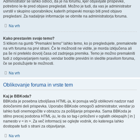
Administrator se lahko odloči, da je na forumu, kjer objavljate prispevke,
potrebno le-te pred objavo pregledati. Možno je tudi, da vas je administrator
uvrstil v skupino uporabnikov, katerih prispevki morajo biti pred objavo
pregledani. Za nadaljnje informacije se obrnite na administratorja foruma.
Na vrh
Kako prestavim svojo temo?
S klikom na gumb "Premakni temo" lahko temo, ko jo pregledujete, premaknete
na vrh foruma na prvi strani. Če te možnosti ne vidite, je morda izključena ali
pa še ni preteklo dovolj časa od zadnjega premika. Temo je možno premakniti
tudi z odgovarjanjem nanjo, vendar bodite previdni in sledite pravilom foruma,
če se poslužujete te možnosti.
Na vrh
Oblikovanje foruma in vrste tem
Kaj je BBKoda?
BBKoda je posebna izboljšava HTML-ja, ki ponuja večji oblikovni nadzor nad
določenimi deli prispevka. Uporabo BBKode omogoči administrator, vendar jo
lahko tudi onemogočite v obrazcu za pošiljanje prispevka. Sama BBKoda je
stilno precej podobna HTML-ju, le da so tag-i priloženi v oglatih oklepajih [ in ]
namesto v < in >. Za več informacij se oglejte vodnik, do katerega lahko
dostopate tudi s strani za objavljanje.
Na vrh