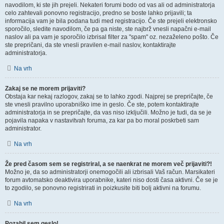
navodilom, ki ste jih prejeli. Nekateri forumi bodo od vas ali od administratorja
celo zahtevali ponovno registracijo, predno se boste lahko prijavili; ta
informacija vam je bila podana tudi med registracijo. Če ste prejeli elektronsko
sporočilo, sledite navodilom, če pa ga niste, ste najbrž vnesli napačni e-mail
naslov ali pa vam je sporočilo izbrisal filter za "spam" oz. nezaželeno pošto. Če
ste prepričani, da ste vnesli pravilen e-mail naslov, kontaktirajte
administratorja.
Na vrh
Zakaj se ne morem prijaviti?
Obstaja kar nekaj razlogov, zakaj se to lahko zgodi. Najprej se prepričajte, če
ste vnesli pravilno uporabniško ime in geslo. Če ste, potem kontaktirajte
administratorja in se prepričajte, da vas niso izključili. Možno je tudi, da se je
pojavila napaka v nastavitvah foruma, za kar pa bo moral poskrbeti sam
administrator.
Na vrh
Že pred časom sem se registriral, a se naenkrat ne morem več prijaviti?!
Možno je, da so administratorji onemogočili ali izbrisali Vaš račun. Marsikateri
forum avtomatsko deaktivira uporabnike, kateri niso dosti časa aktivni. Če se je
to zgodilo, se ponovno registrirati in poizkusite biti bolj aktivni na forumu.
Na vrh
Pozabil sem geslo!