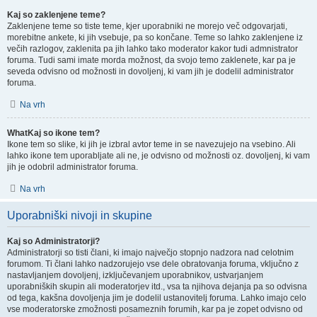
Kaj so zaklenjene teme?
Zaklenjene teme so tiste teme, kjer uporabniki ne morejo več odgovarjati,
morebitne ankete, ki jih vsebuje, pa so končane. Teme so lahko zaklenjene iz
večih razlogov, zaklenita pa jih lahko tako moderator kakor tudi admnistrator
foruma. Tudi sami imate morda možnost, da svojo temo zaklenete, kar pa je
seveda odvisno od možnosti in dovoljenj, ki vam jih je dodelil administrator
foruma.
Na vrh
WhatKaj so ikone tem?
Ikone tem so slike, ki jih je izbral avtor teme in se navezujejo na vsebino. Ali
lahko ikone tem uporabljate ali ne, je odvisno od možnosti oz. dovoljenj, ki vam
jih je odobril administrator foruma.
Na vrh
Uporabniški nivoji in skupine
Kaj so Administratorji?
Administratorji so tisti člani, ki imajo največjo stopnjo nadzora nad celotnim
forumom. Ti člani lahko nadzorujejo vse dele obratovanja foruma, vključno z
nastavljanjem dovoljenj, izključevanjem uporabnikov, ustvarjanjem
uporabniških skupin ali moderatorjev itd., vsa ta njihova dejanja pa so odvisna
od tega, kakšna dovoljenja jim je dodelil ustanovitelj foruma. Lahko imajo celo
vse moderatorske zmožnosti posameznih forumih, kar pa je zopet odvisno od