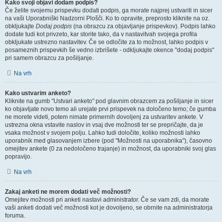
Kako svoji objavi dodam podpis?
Če želite svojemu prispevku dodati podpis, ga morate najprej ustvariti in sicer
na vaši Uporabniški Nadzorni Plošči. Ko to opravite, preprosto kliknite na oz.
obkljukajte
Dodaj podpis
(na obrazcu za objavljanje prispevkov). Podpis lahko
dodate tudi kot privzeto, kar storite tako, da v nastavitvah svojega profila
obkljukate ustrezno nastavitev. Če se odločite za to možnost, lahko podpis v
posameznih prispevkih še vedno izbrišete - odkljukajte okence "dodaj podpis"
pri samem obrazcu za pošiljanje.
Na vrh
Kako ustvarim anketo?
Kliknite na gumb "Ustvari anketo" pod glavnim obrazcem za pošiljanje in sicer
ko objavljate novo temo ali urejate prvi prispevek na določeno temo; če gumba
ne morete videti, potem nimate primernih dovoljenj za ustvaritev ankete. V
ustrezna okna vstavite naslov in vsaj dve možnosti ter se prepričajte, da je
vsaka možnost v svojem polju. Lahko tudi določite, koliko možnosti lahko
uporabnik med glasovanjem izbere (pod "Možnosti na uporabnika"), časovno
omejitev ankete (0 za nedoločeno trajanje) in možnost, da uporabniki svoj glas
popravijo.
Na vrh
Zakaj anketi ne morem dodati več možnosti?
Omejitev možnosti pri anketi nastavi administrator. Če se vam zdi, da morate
vaši anketi dodati več možnosti kot je dovoljeno, se obrnite na administratorja
foruma.