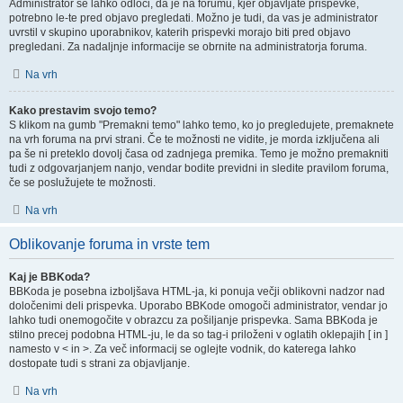
Administrator se lahko odloči, da je na forumu, kjer objavljate prispevke,
potrebno le-te pred objavo pregledati. Možno je tudi, da vas je administrator
uvrstil v skupino uporabnikov, katerih prispevki morajo biti pred objavo
pregledani. Za nadaljnje informacije se obrnite na administratorja foruma.
Na vrh
Kako prestavim svojo temo?
S klikom na gumb "Premakni temo" lahko temo, ko jo pregledujete, premaknete
na vrh foruma na prvi strani. Če te možnosti ne vidite, je morda izključena ali
pa še ni preteklo dovolj časa od zadnjega premika. Temo je možno premakniti
tudi z odgovarjanjem nanjo, vendar bodite previdni in sledite pravilom foruma,
če se poslužujete te možnosti.
Na vrh
Oblikovanje foruma in vrste tem
Kaj je BBKoda?
BBKoda je posebna izboljšava HTML-ja, ki ponuja večji oblikovni nadzor nad
določenimi deli prispevka. Uporabo BBKode omogoči administrator, vendar jo
lahko tudi onemogočite v obrazcu za pošiljanje prispevka. Sama BBKoda je
stilno precej podobna HTML-ju, le da so tag-i priloženi v oglatih oklepajih [ in ]
namesto v < in >. Za več informacij se oglejte vodnik, do katerega lahko
dostopate tudi s strani za objavljanje.
Na vrh