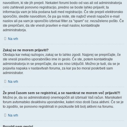
navodilom, ki ste jih prejeli. Nekateri forumi bodo od vas ali od administratorja
celo zahtevali ponovno registracijo, predno se boste lahko prijavili; ta
informacija vam je bila podana tudi med registracijo. Če ste prejeli elektronsko
sporočilo, sledite navodilom, če pa ga niste, ste najbrž vnesli napačni e-mail
naslov ali pa vam je sporočilo izbrisal filter za "spam" oz. nezaželeno pošto. Če
ste prepričani, da ste vnesli pravilen e-mail naslov, kontaktirajte
administratorja.
Na vrh
Zakaj se ne morem prijaviti?
Obstaja kar nekaj razlogov, zakaj se to lahko zgodi. Najprej se prepričajte, če
ste vnesli pravilno uporabniško ime in geslo. Če ste, potem kontaktirajte
administratorja in se prepričajte, da vas niso izključili. Možno je tudi, da se je
pojavila napaka v nastavitvah foruma, za kar pa bo moral poskrbeti sam
administrator.
Na vrh
Že pred časom sem se registriral, a se naenkrat ne morem več prijaviti?!
Možno je, da so administratorji onemogočili ali izbrisali Vaš račun. Marsikateri
forum avtomatsko deaktivira uporabnike, kateri niso dosti časa aktivni. Če se je
to zgodilo, se ponovno registrirati in poizkusite biti bolj aktivni na forumu.
Na vrh
Pozabil sem geslo!