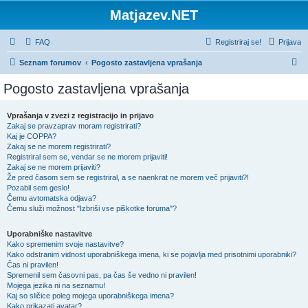
Matjazev.NET
FAQ
Registriraj se!
Prijava
I
Seznam forumov
Pogosto zastavljena vprašanja
s
Pogosto zastavljena vprašanja
k
a
Vprašanja v zvezi z registracijo in prijavo
Zakaj se pravzaprav moram registrirati?
n
Kaj je COPPA?
j
Zakaj se ne morem registrirati?
Registriral sem se, vendar se ne morem prijaviti!
e
Zakaj se ne morem prijaviti?
Že pred časom sem se registriral, a se naenkrat ne morem več prijaviti?!
Pozabil sem geslo!
Čemu avtomatska odjava?
Čemu služi možnost "Izbriši vse piškotke foruma"?
Uporabniške nastavitve
Kako spremenim svoje nastavitve?
Kako odstranim vidnost uporabniškega imena, ki se pojavlja med prisotnimi uporabniki?
Čas ni pravilen!
Spremenil sem časovni pas, pa čas še vedno ni pravilen!
Mojega jezika ni na seznamu!
Kaj so sličice poleg mojega uporabniškega imena?
Kako prikazati avatar?