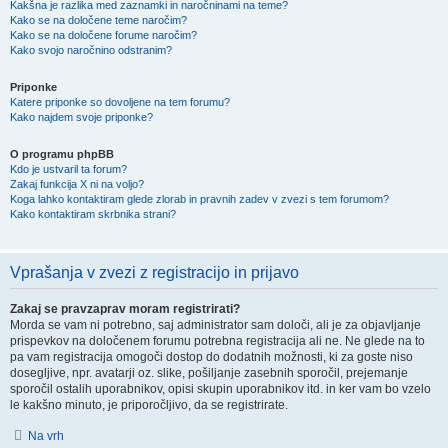
Kakšna je razlika med zaznamki in naročninami na teme?
Kako se na določene teme naročim?
Kako se na določene forume naročim?
Kako svojo naročnino odstranim?
Priponke
Katere priponke so dovoljene na tem forumu?
Kako najdem svoje priponke?
O programu phpBB
Kdo je ustvaril ta forum?
Zakaj funkcija X ni na voljo?
Koga lahko kontaktiram glede zlorab in pravnih zadev v zvezi s tem forumom?
Kako kontaktiram skrbnika strani?
Vprašanja v zvezi z registracijo in prijavo
Zakaj se pravzaprav moram registrirati?
Morda se vam ni potrebno, saj administrator sam določi, ali je za objavljanje
prispevkov na določenem forumu potrebna registracija ali ne. Ne glede na to
pa vam registracija omogoči dostop do dodatnih možnosti, ki za goste niso
dosegljive, npr. avatarji oz. slike, pošiljanje zasebnih sporočil, prejemanje
sporočil ostalih uporabnikov, opisi skupin uporabnikov itd. in ker vam bo vzelo
le kakšno minuto, je priporočljivo, da se registrirate.
Na vrh