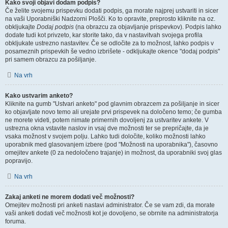
Kako svoji objavi dodam podpis?
Če želite svojemu prispevku dodati podpis, ga morate najprej ustvariti in sicer
na vaši Uporabniški Nadzorni Plošči. Ko to opravite, preprosto kliknite na oz.
obkljukajte
Dodaj podpis
(na obrazcu za objavljanje prispevkov). Podpis lahko
dodate tudi kot privzeto, kar storite tako, da v nastavitvah svojega profila
obkljukate ustrezno nastavitev. Če se odločite za to možnost, lahko podpis v
posameznih prispevkih še vedno izbrišete - odkljukajte okence "dodaj podpis"
pri samem obrazcu za pošiljanje.
Na vrh
Kako ustvarim anketo?
Kliknite na gumb "Ustvari anketo" pod glavnim obrazcem za pošiljanje in sicer
ko objavljate novo temo ali urejate prvi prispevek na določeno temo; če gumba
ne morete videti, potem nimate primernih dovoljenj za ustvaritev ankete. V
ustrezna okna vstavite naslov in vsaj dve možnosti ter se prepričajte, da je
vsaka možnost v svojem polju. Lahko tudi določite, koliko možnosti lahko
uporabnik med glasovanjem izbere (pod "Možnosti na uporabnika"), časovno
omejitev ankete (0 za nedoločeno trajanje) in možnost, da uporabniki svoj glas
popravijo.
Na vrh
Zakaj anketi ne morem dodati več možnosti?
Omejitev možnosti pri anketi nastavi administrator. Če se vam zdi, da morate
vaši anketi dodati več možnosti kot je dovoljeno, se obrnite na administratorja
foruma.