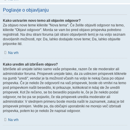
Poglavje o objavljanju
Kako ustvarim novo temo ali objavim odgovor?
Za objavo nove teme kliknite "Nova tema". Če želite objaviti odgovor na temo,
kliknite "Objavi odgovor". Morda se vam bo pred objavo prispevka potrebno
registrirati. Na dnu strani foruma (ali strani objavljenih tem) je na voljo seznam
dovoljenih možnosti, npr. Da, lahko dodajate nove teme; Da, lahko objavite
priponke itd.
Na vrh
Kako uredim ali izbrišem objavo?
Izbrišete ali urejate lahko samo vaše prispevke, razen če ste moderator ali
administrator foruma. Prispevek urejate tako, da za ustrezen prispevek kliknete
na gumb "uredi", vendar je ta možnost včasih na voljo le nekaj časa po objavi
prispevka. Če je nekdo že odgovoril na vaš prispevek, boste ob vrnitvi na temo
pod prispevkom našli besedilo, ki prikazuje, kolikokrat in kdaj ste že uredili
prispevek. Kot že rečeno, se bo besedilo pojavilo le, če je že nekdo podal
odgovor, ne bo pa se pojavilo, če sta prispevek uredila moderator ali
administrator. V slednjem primeru boste morda našli le zaznamek, zakaj je bil
prispevek prirejen. Vedite pa, da običajni uporabniki ne morejo več izbrisati
prispevka, potem ko je nekdo že napisal odgovor.
Na vrh