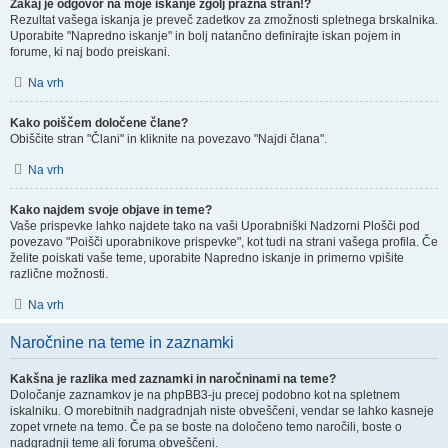
Zakaj je odgovor na moje iskanje zgolj prazna stran!?
Rezultat vašega iskanja je preveč zadetkov za zmožnosti spletnega brskalnika.
Uporabite "Napredno iskanje" in bolj natančno definirajte iskan pojem in
forume, ki naj bodo preiskani.
Na vrh
Kako poiščem določene člane?
Obiščite stran "Člani" in kliknite na povezavo "Najdi člana".
Na vrh
Kako najdem svoje objave in teme?
Vaše prispevke lahko najdete tako na vaši Uporabniški Nadzorni Plošči pod
povezavo "Poišči uporabnikove prispevke", kot tudi na strani vašega profila. Če
želite poiskati vaše teme, uporabite Napredno iskanje in primerno vpišite
različne možnosti.
Na vrh
Naročnine na teme in zaznamki
Kakšna je razlika med zaznamki in naročninami na teme?
Določanje zaznamkov je na phpBB3-ju precej podobno kot na spletnem
iskalniku. O morebitnih nadgradnjah niste obveščeni, vendar se lahko kasneje
zopet vrnete na temo. Če pa se boste na določeno temo naročili, boste o
nadgradnji teme ali foruma obveščeni.