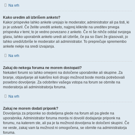
Na vrh
Kako uredim ali izbrišem anketo?
Kakor prispevke lahko ankete urejajo le moderator, administrator ali pa tisti, ki
jo je ustvaril. Če želite urediti anketo, najprej kliknite na ureditev prvega
prispevka v temi; to je vedno povezano z anketo. Če ni še nihče oddal svojega
glasu, lahko uporabnik anketo uredi ali izbriše, če pa so člani že glasovali, jo
lahko uredi/izbriše le moderator ali administrator. To preprečuje spremembo
ankete nekje na sredi izvajanja.
Na vrh
Zakaj do nekega foruma ne morem dostopati?
Nekateri forumi so lahko omejeni na določene uporabnike ali skupine. Za
branje, objavljanje ali kakršno koli drugo možnost boste morda potrebovali
posebno dovoljenje. Za odobritev vašega vstopa na forum se obrnite na
moderatorja ali administratorja foruma.
Na vrh
Zakaj ne morem dodati priponk?
Dovoljenja za priponke so dodeljena glede na forum ali pa glede na
uporabnika. Administrator foruma morda ni dovolil dodajanje priponk na
forumu, na katerem ste, ali pa je ta možnost dovoljena le določeni skupini. Če
ne veste, zakaj vam ta možnost ni omogočena, se obrnite na administratorja
foruma.