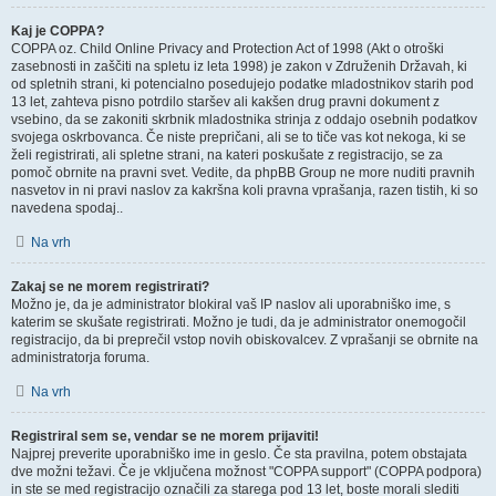
Kaj je COPPA?
COPPA oz. Child Online Privacy and Protection Act of 1998 (Akt o otroški
zasebnosti in zaščiti na spletu iz leta 1998) je zakon v Združenih Državah, ki
od spletnih strani, ki potencialno posedujejo podatke mladostnikov starih pod
13 let, zahteva pisno potrdilo staršev ali kakšen drug pravni dokument z
vsebino, da se zakoniti skrbnik mladostnika strinja z oddajo osebnih podatkov
svojega oskrbovanca. Če niste prepričani, ali se to tiče vas kot nekoga, ki se
želi registrirati, ali spletne strani, na kateri poskušate z registracijo, se za
pomoč obrnite na pravni svet. Vedite, da phpBB Group ne more nuditi pravnih
nasvetov in ni pravi naslov za kakršna koli pravna vprašanja, razen tistih, ki so
navedena spodaj..
Na vrh
Zakaj se ne morem registrirati?
Možno je, da je administrator blokiral vaš IP naslov ali uporabniško ime, s
katerim se skušate registrirati. Možno je tudi, da je administrator onemogočil
registracijo, da bi preprečil vstop novih obiskovalcev. Z vprašanji se obrnite na
administratorja foruma.
Na vrh
Registriral sem se, vendar se ne morem prijaviti!
Najprej preverite uporabniško ime in geslo. Če sta pravilna, potem obstajata
dve možni težavi. Če je vključena možnost "COPPA support" (COPPA podpora)
in ste se med registracijo označili za starega pod 13 let, boste morali slediti