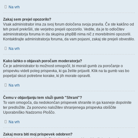
Na vrh
Zakaj sem prejel opozorilo?
Vsak administrator ima za svoj forum določena svoja pravila. Če ste kakšno od
teh pravil prekršili, ste verjetno prejeli opozorilo. Vedite, da je to odločitev
administratorja foruma in da skupina phpBB nima nič z morebitnimi opozorili.
Kontaktirajte administratorja foruma, da vam pojasni, zakaj ste prejeli obvestilo.
Na vrh
Kako lahko o objavah poročam moderatorju?
Če je administrator to možnost omogočil, bi morali gumb za poročanje o
prispevku videti poleg prispevka, ki ga želite prijaviti. Klik na ta gumb vas bo
popeljal skozi potrebne korake, ki jih morate opraviti.
Na vrh
Čemu v objavljanju tem služi gumb "Shrani"?
To vam omogoča, da nedokončan prispevek shranite in ga kasneje dopolnite
ter predložite. Za ponovno naložitev shranjenega prispevka obiščite
Uporabniško Nadzorno Ploščo.
Na vrh
Zakaj mora biti moj prispevek odobren?