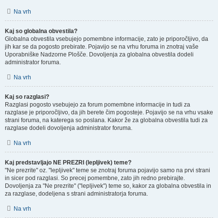
Na vrh
Kaj so globalna obvestila?
Globalna obvestila vsebujejo pomembne informacije, zato je priporočljivo, da
jih kar se da pogosto prebirate. Pojavijo se na vrhu foruma in znotraj vaše
Uporabniške Nadzorne Plošče. Dovoljenja za globalna obvestila dodeli
administrator foruma.
Na vrh
Kaj so razglasi?
Razglasi pogosto vsebujejo za forum pomembne informacije in tudi za
razglase je priporočljivo, da jih berete čim pogosteje. Pojavijo se na vrhu vsake
strani foruma, na katerega so poslana. Kakor že za globalna obvestila tudi za
razglase dodeli dovoljenja administrator foruma.
Na vrh
Kaj predstavljajo NE PREZRI (lepljivek) teme?
"Ne prezrite" oz. "lepljivek" teme se znotraj foruma pojavijo samo na prvi strani
in sicer pod razglasi. So precej pomembne, zato jih redno prebirajte.
Dovoljenja za "Ne prezrite" ("lepljivek") teme so, kakor za globalna obvestila in
za razglase, dodeljena s strani administratorja foruma.
Na vrh