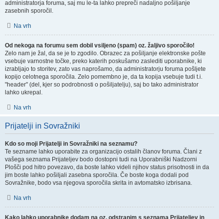
administratorja foruma, saj mu le-ta lahko prepreči nadaljno pošiljanje
zasebnih sporočil.
Na vrh
Od nekoga na forumu sem dobil vsiljeno (spam) oz. žaljivo sporočilo!
Zelo nam je žal, da se je to zgodilo. Obrazec za pošiljanje elektronske pošte
vsebuje varnostne točke, preko katerih poskušamo zaslediti uporabnike, ki
izrabljajo to storitev, zato vas naprošamo, da administratorju foruma pošljete
kopijo celotnega sporočila. Zelo pomembno je, da ta kopija vsebuje tudi t.i.
"header" (del, kjer so podrobnosti o pošiljatelju), saj bo tako administrator
lahko ukrepal.
Na vrh
Prijatelji in Sovražniki
Kdo so moji Prijatelji in Sovražniki na seznamu?
Te sezname lahko uporabite za organizacijo ostalih članov foruma. Člani z
vašega seznama Prijateljev bodo dostopni tudi na Uporabniški Nadzorni
Plošči pod hitro povezavo, da boste lahko videli njihov status prisotnosti in da
jim boste lahko pošiljali zasebna sporočila. Če boste koga dodali pod
Sovražnike, bodo vsa njegova sporočila skrita in avtomatsko izbrisana.
Na vrh
Kako lahko uporabnike dodam na oz. odstranim s seznama Prijateljev in