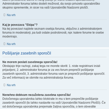
Administrator foruma lahko dodeli možnost, da svojo privzeto uporabniško
skupino spremenite, in sicer na vaši Uporabniški Nadzorni plošči.
Na vrh
Kaj je povezava "Ekipa"?
Na tej povezavi najdete seznam osebja foruma, vključno z administratorjem
foruma in moderatorji, pa tudi ostale podrobnosti, npr. katere forume te osebe
moderirajo.
Na vrh
Pošiljanje zasebnih sporočil
Ne morem poslati zasebnega sporočila!
Obstajajo trije razlogi, zakaj tega ne morete storiti: 1. niste registrirani in/ali
prijavljeni, 2. administrator foruma je za ves forum preprečil pošiljanje
zasebnih sporočil, 3. administrator foruma vam je preprečil pošiljanje sporočil.
Za več informacij se obrnite na administratorja foruma.
Na vrh
Nenehno dobivam nezaželena zasebna sporočila!
Določenega uporabnika lahko blokirate in mu s tem preprečite pošiljanje
zasebnih sporočil (to lahko nastavite na vaši Uporabniški Nadzorni Plošči). Če
od določenega uporabnika prejemate žaljiva sporočila, o tem obvestite