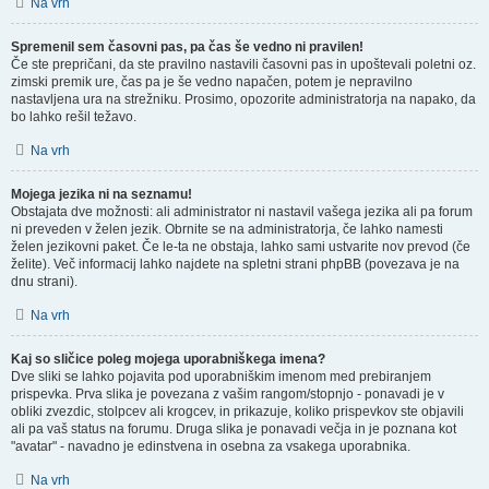
Na vrh
Spremenil sem časovni pas, pa čas še vedno ni pravilen!
Če ste prepričani, da ste pravilno nastavili časovni pas in upoštevali poletni oz.
zimski premik ure, čas pa je še vedno napačen, potem je nepravilno
nastavljena ura na strežniku. Prosimo, opozorite administratorja na napako, da
bo lahko rešil težavo.
Na vrh
Mojega jezika ni na seznamu!
Obstajata dve možnosti: ali administrator ni nastavil vašega jezika ali pa forum
ni preveden v želen jezik. Obrnite se na administratorja, če lahko namesti
želen jezikovni paket. Če le-ta ne obstaja, lahko sami ustvarite nov prevod (če
želite). Več informacij lahko najdete na spletni strani phpBB (povezava je na
dnu strani).
Na vrh
Kaj so sličice poleg mojega uporabniškega imena?
Dve sliki se lahko pojavita pod uporabniškim imenom med prebiranjem
prispevka. Prva slika je povezana z vašim rangom/stopnjo - ponavadi je v
obliki zvezdic, stolpcev ali krogcev, in prikazuje, koliko prispevkov ste objavili
ali pa vaš status na forumu. Druga slika je ponavadi večja in je poznana kot
"avatar" - navadno je edinstvena in osebna za vsakega uporabnika.
Na vrh