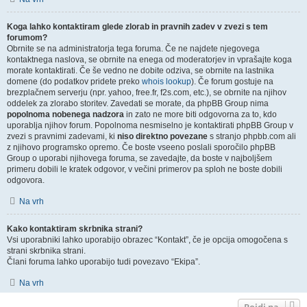
Koga lahko kontaktiram glede zlorab in pravnih zadev v zvezi s tem
forumom?
Obrnite se na administratorja tega foruma. Če ne najdete njegovega
kontaktnega naslova, se obrnite na enega od moderatorjev in vprašajte koga
morate kontaktirati. Če še vedno ne dobite odziva, se obrnite na lastnika
domene (do podatkov pridete preko
whois lookup
). Če forum gostuje na
brezplačnem serverju (npr. yahoo, free.fr, f2s.com, etc.), se obrnite na njihov
oddelek za zlorabo storitev. Zavedati se morate, da phpBB Group nima
popolnoma nobenega nadzora
in zato ne more biti odgovorna za to, kdo
uporablja njihov forum. Popolnoma nesmiselno je kontaktirati phpBB Group v
zvezi s pravnimi zadevami, ki
niso direktno povezane
s stranjo phpbb.com ali
z njihovo programsko opremo. Če boste vseeno poslali sporočilo phpBB
Group o uporabi njihovega foruma, se zavedajte, da boste v najboljšem
primeru dobili le kratek odgovor, v večini primerov pa sploh ne boste dobili
odgovora.
Na vrh
Kako kontaktiram skrbnika strani?
Vsi uporabniki lahko uporabijo obrazec “Kontakt”, če je opcija omogočena s
strani skrbnika strani.
Člani foruma lahko uporabijo tudi povezavo “Ekipa”.
Na vrh