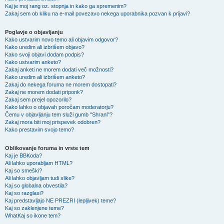
Kaj je moj rang oz. stopnja in kako ga spremenim?
Zakaj sem ob kliku na e-mail povezavo nekega uporabnika pozvan k prijavi?
Poglavje o objavljanju
Kako ustvarim novo temo ali objavim odgovor?
Kako uredim ali izbrišem objavo?
Kako svoji objavi dodam podpis?
Kako ustvarim anketo?
Zakaj anketi ne morem dodati več možnosti?
Kako uredim ali izbrišem anketo?
Zakaj do nekega foruma ne morem dostopati?
Zakaj ne morem dodati priponk?
Zakaj sem prejel opozorilo?
Kako lahko o objavah poročam moderatorju?
Čemu v objavljanju tem služi gumb "Shrani"?
Zakaj mora biti moj prispevek odobren?
Kako prestavim svojo temo?
Oblikovanje foruma in vrste tem
Kaj je BBKoda?
Ali lahko uporabljam HTML?
Kaj so smeški?
Ali lahko objavljam tudi slike?
Kaj so globalna obvestila?
Kaj so razglasi?
Kaj predstavljajo NE PREZRI (lepljivek) teme?
Kaj so zaklenjene teme?
WhatKaj so ikone tem?