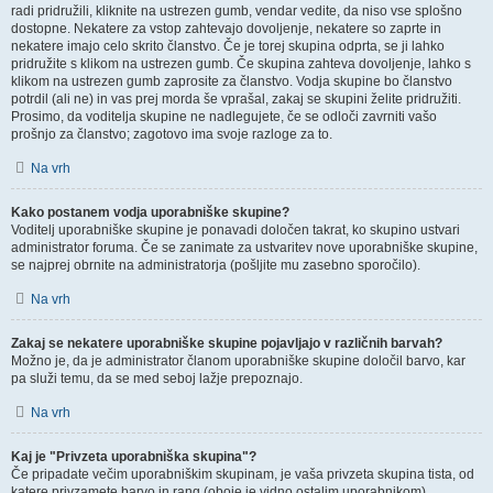
radi pridružili, kliknite na ustrezen gumb, vendar vedite, da niso vse splošno
dostopne. Nekatere za vstop zahtevajo dovoljenje, nekatere so zaprte in
nekatere imajo celo skrito članstvo. Če je torej skupina odprta, se ji lahko
pridružite s klikom na ustrezen gumb. Če skupina zahteva dovoljenje, lahko s
klikom na ustrezen gumb zaprosite za članstvo. Vodja skupine bo članstvo
potrdil (ali ne) in vas prej morda še vprašal, zakaj se skupini želite pridružiti.
Prosimo, da voditelja skupine ne nadlegujete, če se odloči zavrniti vašo
prošnjo za članstvo; zagotovo ima svoje razloge za to.
Na vrh
Kako postanem vodja uporabniške skupine?
Voditelj uporabniške skupine je ponavadi določen takrat, ko skupino ustvari
administrator foruma. Če se zanimate za ustvaritev nove uporabniške skupine,
se najprej obrnite na administratorja (pošljite mu zasebno sporočilo).
Na vrh
Zakaj se nekatere uporabniške skupine pojavljajo v različnih barvah?
Možno je, da je administrator članom uporabniške skupine določil barvo, kar
pa služi temu, da se med seboj lažje prepoznajo.
Na vrh
Kaj je "Privzeta uporabniška skupina"?
Če pripadate večim uporabniškim skupinam, je vaša privzeta skupina tista, od
katere privzamete barvo in rang (oboje je vidno ostalim uporabnikom).