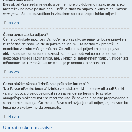
Brez skrbi! Vaše sedanje geslo sicer ne more biti dobljeno nazaj, je pa lahko
brez težav na novo postavljeno. Obiščite stran za prijavo in kliknite na
Pozabil
sem geslo
. Sledite navodilom in v kratkem se boste zopet lahko prijavili.
Na vrh
Čemu avtomatska odjava?
Če ne obkljukate možnosti
Samodejna prijava
ko se prijavite, boste prijavljeni
le začasno, se pravi ko ste dejansko na forumu. Ta nastavitev preprečuje
morebitno zlorabo vašega računa. Če želite ostati prijavljeni, med prijavo
obkljukajte prej omenjeno možnost, kar pa vam odsvetujemo, če do foruma
dostopate s tujega računalnika, npr. v knjižnici, internetnem "kafiču", študentski
računalnici itd. Če možnosti ne vidite, jo je administrator odstranil.
Na vrh
Čemu služi možnost "Izbriši vse piškotke foruma"?
"Izbriši vse piškotke foruma" izbriše vse piškotke, ki jih je ustvaril phpBB in ki
vam omogočajo verodostojnost in prijavljenost na forumu. Prav tako
omogočajo možnosti kot npr. read tracking, če seveda niso bile prepovedane s
strani administratorja. Če imate težave s prijavljanjem ali odjavljanjem, vam bo
brisanje piškotkov morda pomagalo.
Na vrh
Uporabniške nastavitve