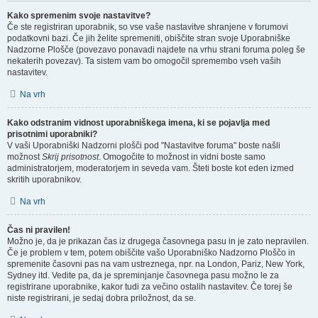
Kako spremenim svoje nastavitve?
Če ste registriran uporabnik, so vse vaše nastavitve shranjene v forumovi
podatkovni bazi. Če jih želite spremeniti, obiščite stran svoje Uporabniške
Nadzorne Plošče (povezavo ponavadi najdete na vrhu strani foruma poleg še
nekaterih povezav). Ta sistem vam bo omogočil spremembo vseh vaših
nastavitev.
Na vrh
Kako odstranim vidnost uporabniškega imena, ki se pojavlja med
prisotnimi uporabniki?
V vaši Uporabniški Nadzorni plošči pod "Nastavitve foruma" boste našli
možnost
Skrij prisotnost
. Omogočite to možnost in vidni boste samo
administratorjem, moderatorjem in seveda vam. Šteti boste kot eden izmed
skritih uporabnikov.
Na vrh
Čas ni pravilen!
Možno je, da je prikazan čas iz drugega časovnega pasu in je zato nepravilen.
Če je problem v tem, potem obiščite vašo Uporabniško Nadzorno Ploščo in
spremenite časovni pas na vam ustreznega, npr. na London, Pariz, New York,
Sydney itd. Vedite pa, da je spreminjanje časovnega pasu možno le za
registrirane uporabnike, kakor tudi za večino ostalih nastavitev. Če torej še
niste registrirani, je sedaj dobra priložnost, da se.