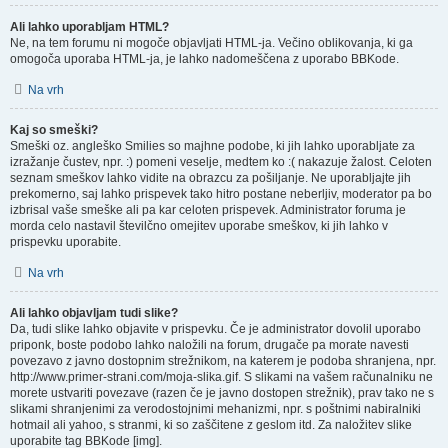
Ali lahko uporabljam HTML?
Ne, na tem forumu ni mogoče objavljati HTML-ja. Večino oblikovanja, ki ga
omogoča uporaba HTML-ja, je lahko nadomeščena z uporabo BBKode.
Na vrh
Kaj so smeški?
Smeški oz. angleško Smilies so majhne podobe, ki jih lahko uporabljate za
izražanje čustev, npr. :) pomeni veselje, medtem ko :( nakazuje žalost. Celoten
seznam smeškov lahko vidite na obrazcu za pošiljanje. Ne uporabljajte jih
prekomerno, saj lahko prispevek tako hitro postane neberljiv, moderator pa bo
izbrisal vaše smeške ali pa kar celoten prispevek. Administrator foruma je
morda celo nastavil številčno omejitev uporabe smeškov, ki jih lahko v
prispevku uporabite.
Na vrh
Ali lahko objavljam tudi slike?
Da, tudi slike lahko objavite v prispevku. Če je administrator dovolil uporabo
priponk, boste podobo lahko naložili na forum, drugače pa morate navesti
povezavo z javno dostopnim strežnikom, na katerem je podoba shranjena, npr.
http://www.primer-strani.com/moja-slika.gif. S slikami na vašem računalniku ne
morete ustvariti povezave (razen če je javno dostopen strežnik), prav tako ne s
slikami shranjenimi za verodostojnimi mehanizmi, npr. s poštnimi nabiralniki
hotmail ali yahoo, s stranmi, ki so zaščitene z geslom itd. Za naložitev slike
uporabite tag BBKode [img].