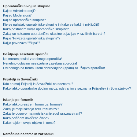
Uporabniški nivoji in skupine
Kaj so Administratorji?
Kaj so Moderatorji?
Kaj so uporabniške skupine?
Kje se nahajajo uporabniške skupine in kako se kakšni priključiti?
Kako postanem vodja uporabniške skupine?
Zakaj se nekatere uporabniške skupine pojavljajo v različnih barvah?
Kaj je "Privzeta uporabniška skupina"?
Kaj je povezava "Ekipa"?
Pošiljanje zasebnih sporočil
Ne morem poslati zasebnega sporočila!
Nenehno dobivam nezaželena zasebna sporočila!
Od nekoga na forumu sem dobil vsiljeno (spam) oz. žaljivo sporočilo!
Prijatelji in Sovražniki
Kdo so moji Prijatelji in Sovražniki na seznamu?
Kako lahko uporabnike dodam na oz. odstranim s seznama Prijateljev in Sovražnikov?
Iskanje po forumih
Kako lahko preiščem forum oz. forume?
Zakaj je moje iskanje brez rezultatov?
Zakaj je odgovor na moje iskanje zgolj prazna stran!?
Kako poiščem določene člane?
Kako najdem svoje objave in teme?
Naročnine na teme in zaznamki