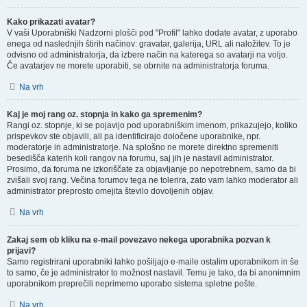
Kako prikazati avatar?
V vaši Uporabniški Nadzorni plošči pod "Profil" lahko dodate avatar, z uporabo
enega od naslednjih štirih načinov: gravatar, galerija, URL ali naložitev. To je
odvisno od administratorja, da izbere način na katerega so avatarji na voljo.
Če avatarjev ne morete uporabiti, se obrnite na administratorja foruma.
Na vrh
Kaj je moj rang oz. stopnja in kako ga spremenim?
Rangi oz. stopnje, ki se pojavijo pod uporabniškim imenom, prikazujejo, koliko
prispevkov ste objavili, ali pa identificirajo določene uporabnike, npr.
moderatorje in administratorje. Na splošno ne morete direktno spremeniti
besedišča katerih koli rangov na forumu, saj jih je nastavil administrator.
Prosimo, da foruma ne izkoriščate za objavljanje po nepotrebnem, samo da bi
zvišali svoj rang. Večina forumov tega ne tolerira, zato vam lahko moderator ali
administrator preprosto omejita število dovoljenih objav.
Na vrh
Zakaj sem ob kliku na e-mail povezavo nekega uporabnika pozvan k
prijavi?
Samo registrirani uporabniki lahko pošiljajo e-maile ostalim uporabnikom in še
to samo, če je administrator to možnost nastavil. Temu je tako, da bi anonimnim
uporabnikom preprečili neprimerno uporabo sistema spletne pošte.
Na vrh