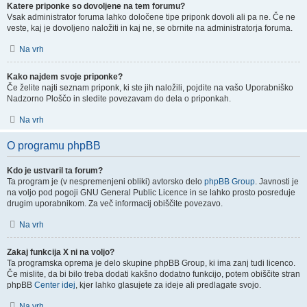
Katere priponke so dovoljene na tem forumu?
Vsak administrator foruma lahko določene tipe priponk dovoli ali pa ne. Če ne
veste, kaj je dovoljeno naložiti in kaj ne, se obrnite na administratorja foruma.
Na vrh
Kako najdem svoje priponke?
Če želite najti seznam priponk, ki ste jih naložili, pojdite na vašo Uporabniško
Nadzorno Ploščo in sledite povezavam do dela o priponkah.
Na vrh
O programu phpBB
Kdo je ustvaril ta forum?
Ta program je (v nespremenjeni obliki) avtorsko delo
phpBB Group
. Javnosti je
na voljo pod pogoji GNU General Public Licence in se lahko prosto posreduje
drugim uporabnikom. Za več informacij obiščite povezavo.
Na vrh
Zakaj funkcija X ni na voljo?
Ta programska oprema je delo skupine phpBB Group, ki ima zanj tudi licenco.
Če mislite, da bi bilo treba dodati kakšno dodatno funkcijo, potem obiščite stran
phpBB
Center idej
, kjer lahko glasujete za ideje ali predlagate svojo.
Na vrh