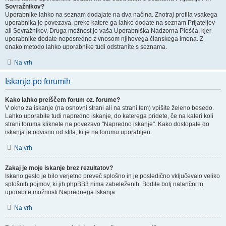
Sovražnikov?
Uporabnike lahko na seznam dodajate na dva načina. Znotraj profila vsakega
uporabnika je povezava, preko katere ga lahko dodate na seznam Prijateljev
ali Sovražnikov. Druga možnost je vaša Uporabniška Nadzorna Plošča, kjer
uporabnike dodate neposredno z vnosom njihovega članskega imena. Z
enako metodo lahko uporabnike tudi odstranite s seznama.
Na vrh
Iskanje po forumih
Kako lahko preiščem forum oz. forume?
V okno za iskanje (na osnovni strani ali na strani tem) vpišite želeno besedo.
Lahko uporabite tudi napredno iskanje, do katerega pridete, če na kateri koli
strani foruma kliknete na povezavo "Napredno iskanje". Kako dostopate do
iskanja je odvisno od stila, ki je na forumu uporabljen.
Na vrh
Zakaj je moje iskanje brez rezultatov?
Iskano geslo je bilo verjetno preveč splošno in je posledično vključevalo veliko
splošnih pojmov, ki jih phpBB3 nima zabeleženih. Bodite bolj natančni in
uporabite možnosti Naprednega iskanja.
Na vrh