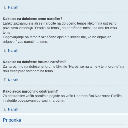
Na vrh
Kako se na določene teme naročim?
Lahko zaznamujete ali se naročite na določeno temos klikom na ustrezno
povezavo v menuju "Orodja za temo", na priročnem mestu na dnu ter vrhu
teme.
Odgovarjanje na temo z označeno opcijo "Obvesti me, ko bo objavljen
odgovor" vas naroči na temo.
Na vrh
Kako se na določene forume naročim?
Za naročnino na določene forume kliknite “Naroči se na teme v tem forumu” na
dnu stranipred vstopom na temo.
Na vrh
Kako svojo naročnino odstranim?
Za odstranitev vaših naročnin pojdite na vašo Uporabniško Nadzorno Ploščo
in sledite povezavam do vaših naročnin.
Na vrh
Priponke