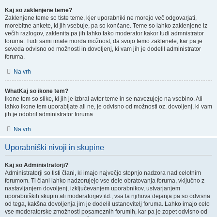
Kaj so zaklenjene teme?
Zaklenjene teme so tiste teme, kjer uporabniki ne morejo več odgovarjati,
morebitne ankete, ki jih vsebuje, pa so končane. Teme so lahko zaklenjene iz
večih razlogov, zaklenita pa jih lahko tako moderator kakor tudi admnistrator
foruma. Tudi sami imate morda možnost, da svojo temo zaklenete, kar pa je
seveda odvisno od možnosti in dovoljenj, ki vam jih je dodelil administrator
foruma.
Na vrh
WhatKaj so ikone tem?
Ikone tem so slike, ki jih je izbral avtor teme in se navezujejo na vsebino. Ali
lahko ikone tem uporabljate ali ne, je odvisno od možnosti oz. dovoljenj, ki vam
jih je odobril administrator foruma.
Na vrh
Uporabniški nivoji in skupine
Kaj so Administratorji?
Administratorji so tisti člani, ki imajo največjo stopnjo nadzora nad celotnim
forumom. Ti člani lahko nadzorujejo vse dele obratovanja foruma, vključno z
nastavljanjem dovoljenj, izključevanjem uporabnikov, ustvarjanjem
uporabniških skupin ali moderatorjev itd., vsa ta njihova dejanja pa so odvisna
od tega, kakšna dovoljenja jim je dodelil ustanovitelj foruma. Lahko imajo celo
vse moderatorske zmožnosti posameznih forumih, kar pa je zopet odvisno od