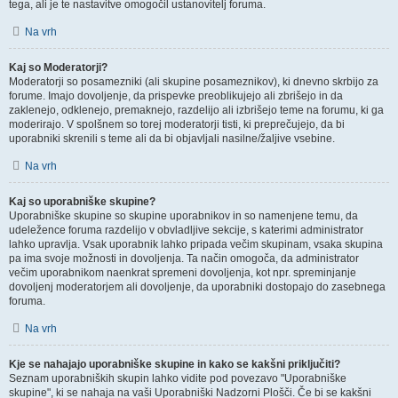
tega, ali je te nastavitve omogočil ustanovitelj foruma.
Na vrh
Kaj so Moderatorji?
Moderatorji so posamezniki (ali skupine posameznikov), ki dnevno skrbijo za
forume. Imajo dovoljenje, da prispevke preoblikujejo ali zbrišejo in da
zaklenejo, odklenejo, premaknejo, razdelijo ali izbrišejo teme na forumu, ki ga
moderirajo. V spolšnem so torej moderatorji tisti, ki preprečujejo, da bi
uporabniki skrenili s teme ali da bi objavljali nasilne/žaljive vsebine.
Na vrh
Kaj so uporabniške skupine?
Uporabniške skupine so skupine uporabnikov in so namenjene temu, da
udeležence foruma razdelijo v obvladljive sekcije, s katerimi administrator
lahko upravlja. Vsak uporabnik lahko pripada večim skupinam, vsaka skupina
pa ima svoje možnosti in dovoljenja. Ta način omogoča, da administrator
večim uporabnikom naenkrat spremeni dovoljenja, kot npr. spreminjanje
dovoljenj moderatorjem ali dovoljenje, da uporabniki dostopajo do zasebnega
foruma.
Na vrh
Kje se nahajajo uporabniške skupine in kako se kakšni priključiti?
Seznam uporabniških skupin lahko vidite pod povezavo "Uporabniške
skupine", ki se nahaja na vaši Uporabniški Nadzorni Plošči. Če bi se kakšni