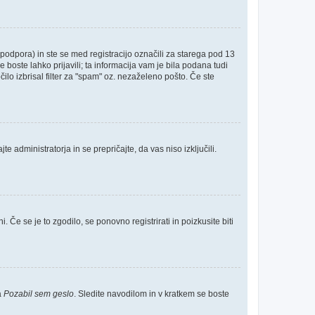
odpora) in ste se med registracijo označili za starega pod 13
e boste lahko prijavili; ta informacija vam je bila podana tudi
čilo izbrisal filter za "spam" oz. nezaželeno pošto. Če ste
e administratorja in se prepričajte, da vas niso izključili.
 Če se je to zgodilo, se ponovno registrirati in poizkusite biti
a
Pozabil sem geslo
. Sledite navodilom in v kratkem se boste