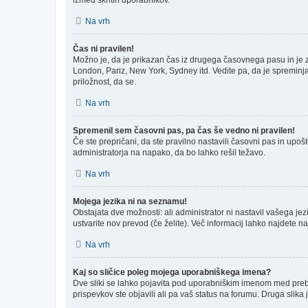
Na vrh
Čas ni pravilen!
Možno je, da je prikazan čas iz drugega časovnega pasu in je
London, Pariz, New York, Sydney itd. Vedite pa, da je spreminja
priložnost, da se.
Na vrh
Spremenil sem časovni pas, pa čas še vedno ni pravilen!
Če ste prepričani, da ste pravilno nastavili časovni pas in upo
administratorja na napako, da bo lahko rešil težavo.
Na vrh
Mojega jezika ni na seznamu!
Obstajata dve možnosti: ali administrator ni nastavil vašega jez
ustvarite nov prevod (če želite). Več informacij lahko najdete n
Na vrh
Kaj so sličice poleg mojega uporabniškega imena?
Dve sliki se lahko pojavita pod uporabniškim imenom med prebira
prispevkov ste objavili ali pa vaš status na forumu. Druga slik