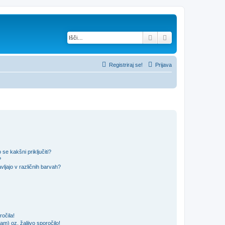
Iskanje
Napredno iskanje
Registriraj se!
Prijava
se kakšni priključiti?
?
ljajo v različnih barvah?
očila!
m) oz. žaljivo sporočilo!