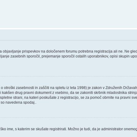
 za objavljanje prispevkov na določenem forumu potrebna registracija ali ne. Ne gl
ošiljanje zasebnih sporočil, prejemanje sporočil ostalih uporabnikov, opisi skupin up
 otroški zasebnosti in zaščiti na spletu iz leta 1998) je zakon v Združenih Državah
 ali kakšen drug pravni dokument z vsebino, da se zakoniti skrbnik mladostnika str
, ali spletne strani, na kateri poskušate z registracijo, se za pomoč obrnite na pravn
ki so navedena spodaj..
ško ime, s katerim se skušate registrirati. Možno je tudi, da je administrator onemogo