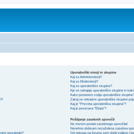
Uporabniški nivoji in skupine
Kaj so Administratorji?
Kaj so Moderatorji?
Kaj so uporabniške skupine?
Kje se nahajajo uporabniške skupine in kako 
Kako postanem vodja uporabniške skupine
i?!
Zakaj se nekatere uporabniške skupine pojav
Kaj je "Privzeta uporabniška skupina"?
Kaj je povezava "Ekipa"?
Pošiljanje zasebnih sporočil
Ne morem poslati zasebnega sporočila!
Nenehno dobivam nezaželena zasebna spor
nimi uporabniki?
Od nekoga na forumu sem dobil vsiljeno (spa