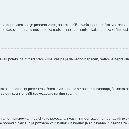
 zato nepravilen. Če je problem v tem, potem obiščite vašo Uporabniško Nadzorno 
nje časovnega pasu možno le za registrirane uporabnike, kakor tudi za večino ostalih
števali poletni oz. zimski premik ure, čas pa je še vedno napačen, potem je nepravil
ika ali pa forum ni preveden v želen jezik. Obrnite se na administratorja, če lahko n
a spletni strani phpBB (povezava je na dnu strani).
njem prispevka. Prva slika je povezana z vašim rangom/stopnjo - ponavadi je v obli
a je ponavadi večja in je poznana kot "avatar" - navadno je edinstvena in osebna z