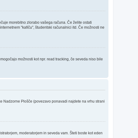
rečuje morebitno zlorabo vašega računa. Če želite ostati
internetnem "kafiču", študentski računalnici itd. Če možnosti ne
 omogočajo možnosti kot npr. read tracking, če seveda niso bile
niške Nadzorne Plošče (povezavo ponavadi najdete na vrhu strani
stratorjem, moderatorjem in seveda vam. Šteti boste kot eden