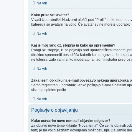
Na vrh
Kako prikazati avatar?
V vaši Uporabniški Nadzorni plošči pod "Profil" lahko dodate ava
katerega so avatarji na voljo. Če avatarjev ne morete uporabiti,
Na vrh
Kaj je moj rang oz. stopnja in kako ga spremenim?
Rangi oz. stopnje, ki se pojavijo pod uporabniškim imenom, prika
direktno spremeniti besedišča katerih koli rangov na forumu, sa
ne tolerira, zato vam lahko moderator ali administrator preprost
Na vrh
Zakaj sem ob kliku na e-mail povezavo nekega uporabnika po
Samo registrirani uporabniki lahko pošiljajo e-maile ostalim u
sistema spletne pošte.
Na vrh
Poglavje o objavljanju
Kako ustvarim novo temo ali objavim odgovor?
Za objavo nove teme kliknite "Nova tema". Če želite objaviti od
tem) je na voljo seznam dovoljenih možnosti, npr. Da, lahko dod