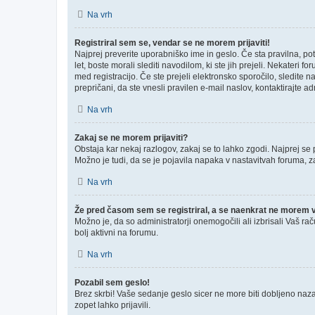
Na vrh
Registriral sem se, vendar se ne morem prijaviti!
Najprej preverite uporabniško ime in geslo. Če sta pravilna, p
let, boste morali slediti navodilom, ki ste jih prejeli. Nekateri 
med registracijo. Če ste prejeli elektronsko sporočilo, sledite n
prepričani, da ste vnesli pravilen e-mail naslov, kontaktirajte ad
Na vrh
Zakaj se ne morem prijaviti?
Obstaja kar nekaj razlogov, zakaj se to lahko zgodi. Najprej se pr
Možno je tudi, da se je pojavila napaka v nastavitvah foruma, z
Na vrh
Že pred časom sem se registriral, a se naenkrat ne morem ve
Možno je, da so administratorji onemogočili ali izbrisali Vaš rač
bolj aktivni na forumu.
Na vrh
Pozabil sem geslo!
Brez skrbi! Vaše sedanje geslo sicer ne more biti dobljeno nazaj
zopet lahko prijavili.