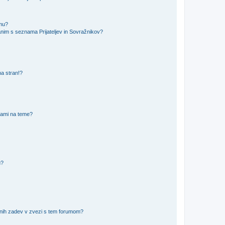
amu?
nim s seznama Prijateljev in Sovražnikov?
na stran!?
nami na teme?
u?
vnih zadev v zvezi s tem forumom?