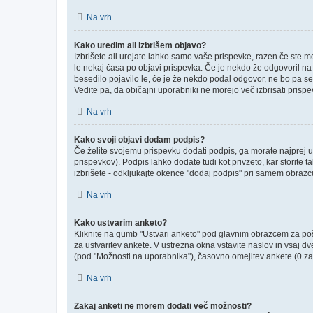
Na vrh
Kako uredim ali izbrišem objavo?
Izbrišete ali urejate lahko samo vaše prispevke, razen če ste m
le nekaj časa po objavi prispevka. Če je nekdo že odgovoril na v
besedilo pojavilo le, če je že nekdo podal odgovor, ne bo pa se
Vedite pa, da običajni uporabniki ne morejo več izbrisati prisp
Na vrh
Kako svoji objavi dodam podpis?
Če želite svojemu prispevku dodati podpis, ga morate najprej ust
prispevkov). Podpis lahko dodate tudi kot privzeto, kar storite
izbrišete - odkljukajte okence "dodaj podpis" pri samem obrazcu
Na vrh
Kako ustvarim anketo?
Kliknite na gumb "Ustvari anketo" pod glavnim obrazcem za poši
za ustvaritev ankete. V ustrezna okna vstavite naslov in vsaj d
(pod "Možnosti na uporabnika"), časovno omejitev ankete (0 za 
Na vrh
Zakaj anketi ne morem dodati več možnosti?