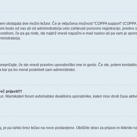
otem obstajata dve možni težavi. Če je vključena možnost "COPPA support" (COPPA p
forumi bodo od vas ali od administratorja celo zahtevali ponovno registracijo, predno s
avodilom, če pa ga niste, ste najbrž vnesli napačni e-mail naslov ali pa vam je sporo
ministratorja.
epričajte, če ste vnesli pravilno uporabniško ime in geslo. Če ste, potem kontaktirajt
a kar pa bo moral poskrbeti sam administrator.
č prijaviti?!
un. Marsikateri forum avtomatsko deaktivira uporabnike, kateri niso dosti časa aktivni.
, je pa lahko brez težav na novo postavljeno. Obiščite stran za prijavo in kliknite n