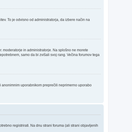
itev. To je odvisno od administratorja, da izbere način na
npr. moderatorje in administratorje. Na splošno ne morete
 nepotrebnem, samo da bi zvišali svoj rang. Večina forumov tega
da bi anonimnim uporabnikom preprečili neprimerno uporabo
ebno registrirati. Na dnu strani foruma (ali strani objavljenih