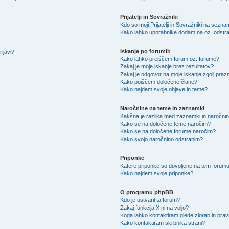
Prijatelji in Sovražniki
Kdo so moji Prijatelji in Sovražniki na sezn
Kako lahko uporabnike dodam na oz. odstra
Iskanje po forumih
ijavi?
Kako lahko preiščem forum oz. forume?
Zakaj je moje iskanje brez rezultatov?
Zakaj je odgovor na moje iskanje zgolj praz
Kako poiščem določene člane?
Kako najdem svoje objave in teme?
Naročnine na teme in zaznamki
Kakšna je razlika med zaznamki in naročni
Kako se na določene teme naročim?
Kako se na določene forume naročim?
Kako svojo naročnino odstranim?
Priponke
Katere priponke so dovoljene na tem forum
Kako najdem svoje priponke?
O programu phpBB
Kdo je ustvaril ta forum?
Zakaj funkcija X ni na voljo?
Koga lahko kontaktiram glede zlorab in pra
Kako kontaktiram skrbnika strani?