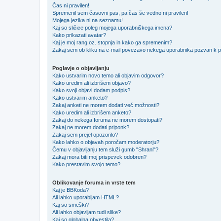
Čas ni pravilen!
Spremenil sem časovni pas, pa čas še vedno ni pravilen!
Mojega jezika ni na seznamu!
Kaj so sličice poleg mojega uporabniškega imena?
Kako prikazati avatar?
Kaj je moj rang oz. stopnja in kako ga spremenim?
Zakaj sem ob kliku na e-mail povezavo nekega uporabnika pozvan k pr
Poglavje o objavljanju
Kako ustvarim novo temo ali objavim odgovor?
Kako uredim ali izbrišem objavo?
Kako svoji objavi dodam podpis?
Kako ustvarim anketo?
Zakaj anketi ne morem dodati več možnosti?
Kako uredim ali izbrišem anketo?
Zakaj do nekega foruma ne morem dostopati?
Zakaj ne morem dodati priponk?
Zakaj sem prejel opozorilo?
Kako lahko o objavah poročam moderatorju?
Čemu v objavljanju tem služi gumb "Shrani"?
Zakaj mora biti moj prispevek odobren?
Kako prestavim svojo temo?
Oblikovanje foruma in vrste tem
Kaj je BBKoda?
Ali lahko uporabljam HTML?
Kaj so smeški?
Ali lahko objavljam tudi slike?
Kaj so globalna obvestila?