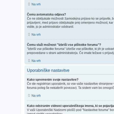
Na vrh
Čemu avtomatska odjava?
Če ne obkljukate možnosti
Samodejna prijava
ko se prijavite, 
prijavljeni, med prijavo obkljukajte prej omenjeno možnost, kar
vidite, jo je administrator odstranil.
Na vrh
Čemu služi možnost "Izbriši vse piškotke foruma"?
"Izbriši vse piškotke foruma" izbriše vse piškotke, ki jih je us
prepovedane s strani administratorja. Če imate težave s prijav
Na vrh
Uporabniške nastavitve
Kako spremenim svoje nastavitve?
Če ste registriran uporabnik, so vse vaše nastavitve shranjene
foruma poleg še nekaterih povezav). Ta sistem vam bo omogoč
Na vrh
Kako odstranim vidnost uporabniškega imena, ki se pojavlja
V vaši Uporabniški Nadzorni plošči pod "Nastavitve foruma" bo
izmed skritih uporabnikov.