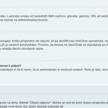
tar, z uporabo enega od naslednjih štirih načinov: gravatar, galerija, URL ali nalož
 se obrnite na administratorja foruma.
zujejo, koliko prispevkov ste objavili, ali pa identificirajo določene uporabnike, 
j jih je nastavil administrator. Prosimo, da foruma ne izkoriščate za objavljanje po
o omejita število dovoljenih objav.
zvan k prijavi?
porabnikom in še to samo, če je administrator to možnost nastavil. Temu je tako, 
govor na temo, kliknite "Objavi odgovor". Morda se vam bo pred objavo prispevka potr
ajate nove teme; Da, lahko objavite priponke itd.