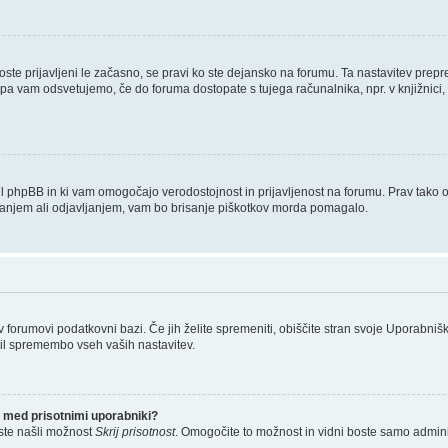
boste prijavljeni le začasno, se pravi ko ste dejansko na forumu. Ta nastavitev prep
 pa vam odsvetujemo, če do foruma dostopate s tujega računalnika, npr. v knjižnici, 
tvaril phpBB in ki vam omogočajo verodostojnost in prijavljenost na forumu. Prav tako
ljanjem ali odjavljanjem, vam bo brisanje piškotkov morda pomagalo.
 v forumovi podatkovni bazi. Če jih želite spremeniti, obiščite stran svoje Uporab
il spremembo vseh vaših nastavitev.
 med prisotnimi uporabniki?
ste našli možnost
Skrij prisotnost
. Omogočite to možnost in vidni boste samo admini