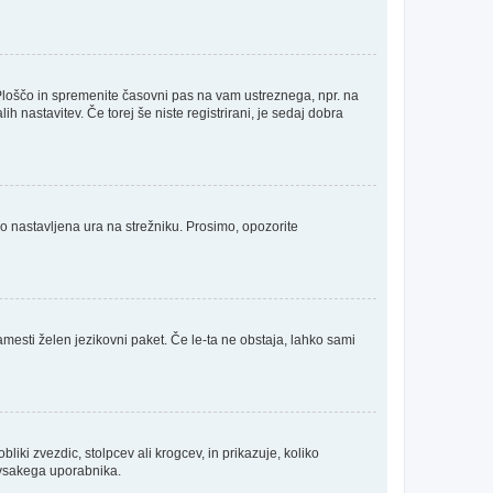
Ploščo in spremenite časovni pas na vam ustreznega, npr. na
 nastavitev. Če torej še niste registrirani, je sedaj dobra
no nastavljena ura na strežniku. Prosimo, opozorite
amesti želen jezikovni paket. Če le-ta ne obstaja, lahko sami
ki zvezdic, stolpcev ali krogcev, in prikazuje, koliko
a vsakega uporabnika.