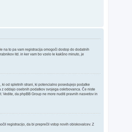
ede na to pa vam registracija omogoči dostop do dodatnih
orabnikov itd. in ker vam bo vzelo le kakšno minuto, je
, ki od spletnih strani, ki potencialno posedujejo podatke
inja z oddajo osebnih podatkov svojega oskrbovanca. Če niste
i svet. Vedite, da phpBB Group ne more nuditi pravnih nasvetov in
čil registracijo, da bi preprečil vstop novih obiskovalcev. Z