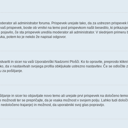
oderator ali administrator foruma. Prispevek urejate tako, da za ustrezen prispevek 
aš prispevek, boste ob vrnitvi na temo pod prispevkom našli besedilo, ki prikazuje, 
 pojavilo, če sta prispevek uredila moderator ali administrator. V slednjem primeru 
evka, potem ko je nekdo že napisal odgovor.
variti in sicer na vaši Uporabniški Nadzorni Plošči. Ko to opravite, preprosto klikni
 tako, da v nastavitvah svojega profila obkljukate ustrezno nastavitev. Če se odloči
 za pošiljanje.
ljanje in sicer ko objavljate novo temo ali urejate prvi prispevek na določeno tem
ve možnosti ter se prepričajte, da je vsaka možnost v svojem polju. Lahko tudi dol
nedoločeno trajanje) in možnost, da uporabniki svoj glas popravijo.