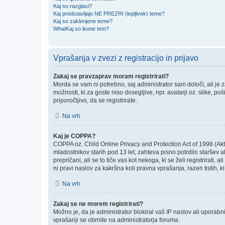
Kaj so razglasi?
Kaj predstavljajo NE PREZRI (lepljivek) teme?
Kaj so zaklenjene teme?
WhatKaj so ikone tem?
Vprašanja v zvezi z registracijo in prijavo
Zakaj se pravzaprav moram registrirati?
Morda se vam ni potrebno, saj administrator sam določi, ali je
možnosti, ki za goste niso dosegljive, npr. avatarji oz. slike, p
priporočljivo, da se registrirate.
Na vrh
Kaj je COPPA?
COPPA oz. Child Online Privacy and Protection Act of 1998 (Akt o
mladostnikov starih pod 13 let, zahteva pisno potrdilo staršev
prepričani, ali se to tiče vas kot nekoga, ki se želi registrirati
ni pravi naslov za kakršna koli pravna vprašanja, razen tistih, 
Na vrh
Zakaj se ne morem registrirati?
Možno je, da je administrator blokiral vaš IP naslov ali uporabni
vprašanji se obrnite na administratorja foruma.