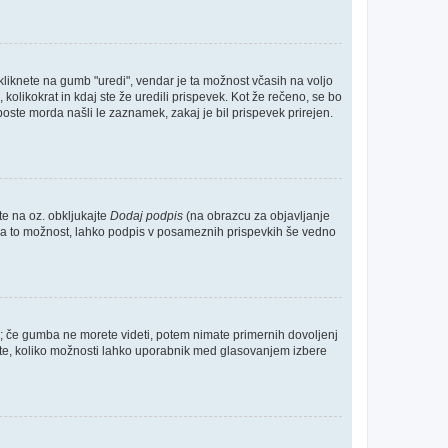
kliknete na gumb "uredi", vendar je ta možnost včasih na voljo
kolikokrat in kdaj ste že uredili prispevek. Kot že rečeno, se bo
boste morda našli le zaznamek, zakaj je bil prispevek prirejen.
te na oz. obkljukajte
Dodaj podpis
(na obrazcu za objavljanje
te za to možnost, lahko podpis v posameznih prispevkih še vedno
o; če gumba ne morete videti, potem nimate primernih dovoljenj
očite, koliko možnosti lahko uporabnik med glasovanjem izbere