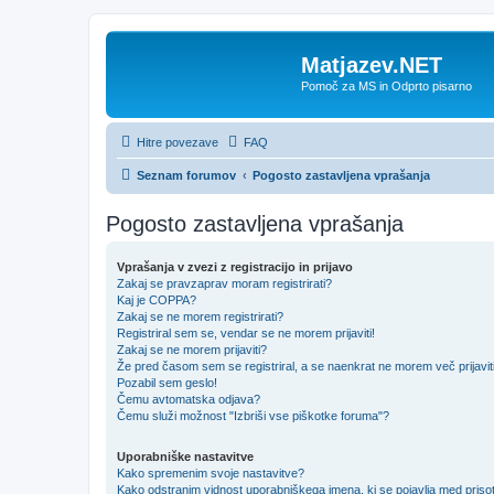
Matjazev.NET
Pomoč za MS in Odprto pisarno
Hitre povezave
FAQ
Seznam forumov
Pogosto zastavljena vprašanja
Pogosto zastavljena vprašanja
Vprašanja v zvezi z registracijo in prijavo
Zakaj se pravzaprav moram registrirati?
Kaj je COPPA?
Zakaj se ne morem registrirati?
Registriral sem se, vendar se ne morem prijaviti!
Zakaj se ne morem prijaviti?
Že pred časom sem se registriral, a se naenkrat ne morem več prijavit
Pozabil sem geslo!
Čemu avtomatska odjava?
Čemu služi možnost "Izbriši vse piškotke foruma"?
Uporabniške nastavitve
Kako spremenim svoje nastavitve?
Kako odstranim vidnost uporabniškega imena, ki se pojavlja med prisot