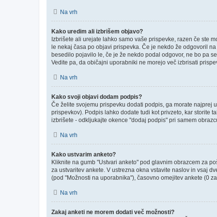
Na vrh
Kako uredim ali izbrišem objavo?
Izbrišete ali urejate lahko samo vaše prispevke, razen če ste m
le nekaj časa po objavi prispevka. Če je nekdo že odgovoril na v
besedilo pojavilo le, če je že nekdo podal odgovor, ne bo pa se
Vedite pa, da običajni uporabniki ne morejo več izbrisati prisp
Na vrh
Kako svoji objavi dodam podpis?
Če želite svojemu prispevku dodati podpis, ga morate najprej ust
prispevkov). Podpis lahko dodate tudi kot privzeto, kar storite
izbrišete - odkljukajte okence "dodaj podpis" pri samem obrazcu
Na vrh
Kako ustvarim anketo?
Kliknite na gumb "Ustvari anketo" pod glavnim obrazcem za poši
za ustvaritev ankete. V ustrezna okna vstavite naslov in vsaj d
(pod "Možnosti na uporabnika"), časovno omejitev ankete (0 za 
Na vrh
Zakaj anketi ne morem dodati več možnosti?