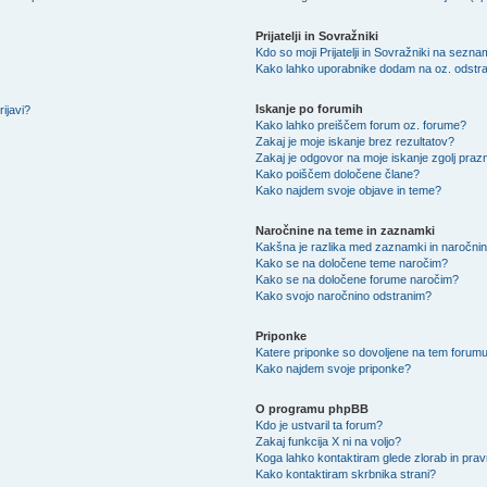
Prijatelji in Sovražniki
Kdo so moji Prijatelji in Sovražniki na sezn
Kako lahko uporabnike dodam na oz. odstra
Iskanje po forumih
ijavi?
Kako lahko preiščem forum oz. forume?
Zakaj je moje iskanje brez rezultatov?
Zakaj je odgovor na moje iskanje zgolj praz
Kako poiščem določene člane?
Kako najdem svoje objave in teme?
Naročnine na teme in zaznamki
Kakšna je razlika med zaznamki in naročni
Kako se na določene teme naročim?
Kako se na določene forume naročim?
Kako svojo naročnino odstranim?
Priponke
Katere priponke so dovoljene na tem forum
Kako najdem svoje priponke?
O programu phpBB
Kdo je ustvaril ta forum?
Zakaj funkcija X ni na voljo?
Koga lahko kontaktiram glede zlorab in pra
Kako kontaktiram skrbnika strani?