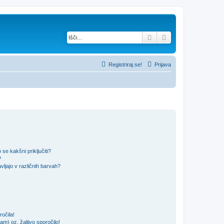
Iskanje
Napredno iskanje
Registriraj se!
Prijava
se kakšni priključiti?
?
ljajo v različnih barvah?
očila!
m) oz. žaljivo sporočilo!