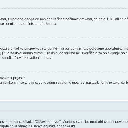
tar, z uporabo enega od naslednjih štirih načinov: gravatar, galerija, URL ali nalož
 se obrnite na administratorja foruma.
zujejo, koliko prispevkov ste objavili, ali pa identificirajo določene uporabnike, 
j jih je nastavil administrator. Prosimo, da foruma ne izkoriščate za objavljanje po
o omejita število dovoljenih objav.
zvan k prijavi?
porabnikom in še to samo, če je administrator to možnost nastavil. Temu je tako, 
govor na temo, kliknite "Objavi odgovor". Morda se vam bo pred objavo prispevka potr
ajate nove teme; Da, lahko objavite priponke itd.