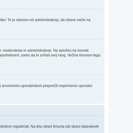
itev. To je odvisno od administratorja, da izbere način na
npr. moderatorje in administratorje. Na splošno ne morete
 nepotrebnem, samo da bi zvišali svoj rang. Večina forumov tega
da bi anonimnim uporabnikom preprečili neprimerno uporabo
ebno registrirati. Na dnu strani foruma (ali strani objavljenih