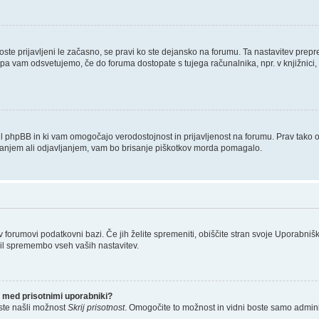
boste prijavljeni le začasno, se pravi ko ste dejansko na forumu. Ta nastavitev prep
 pa vam odsvetujemo, če do foruma dostopate s tujega računalnika, npr. v knjižnici, 
tvaril phpBB in ki vam omogočajo verodostojnost in prijavljenost na forumu. Prav tako
ljanjem ali odjavljanjem, vam bo brisanje piškotkov morda pomagalo.
 v forumovi podatkovni bazi. Če jih želite spremeniti, obiščite stran svoje Uporab
il spremembo vseh vaših nastavitev.
 med prisotnimi uporabniki?
ste našli možnost
Skrij prisotnost
. Omogočite to možnost in vidni boste samo admini