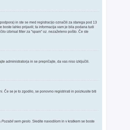
odpora) in ste se med registracijo označili za starega pod 13
e boste lahko prijavili; ta informacija vam je bila podana tudi
čilo izbrisal filter za "spam" oz. nezaželeno pošto. Če ste
e administratorja in se prepričajte, da vas niso izključili.
 Če se je to zgodilo, se ponovno registrirati in poizkusite biti
a
Pozabil sem geslo
. Sledite navodilom in v kratkem se boste