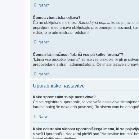
Na vrh
Čemu avtomatska odjava?
Če ne obkljukate možnosti
Samodejna prijava
ko se prijavite, 
prijavljeni, med prijavo obkljukajte prej omenjeno možnost, kar
vidite, jo je administrator odstranil.
Na vrh
Čemu služi možnost "Izbriši vse piškotke foruma"?
"Izbriši vse piškotke foruma" izbriše vse piškotke, ki jih je us
prepovedane s strani administratorja. Če imate težave s prijav
Na vrh
Uporabniške nastavitve
Kako spremenim svoje nastavitve?
Če ste registriran uporabnik, so vse vaše nastavitve shranjene
foruma poleg še nekaterih povezav). Ta sistem vam bo omogoč
Na vrh
Kako odstranim vidnost uporabniškega imena, ki se pojavlja
V vaši Uporabniški Nadzorni plošči pod "Nastavitve foruma" bo
izmed skritih uporabnikov.