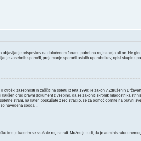
 za objavljanje prispevkov na določenem forumu potrebna registracija ali ne. Ne gl
ošiljanje zasebnih sporočil, prejemanje sporočil ostalih uporabnikov, opisi skupin up
 otroški zasebnosti in zaščiti na spletu iz leta 1998) je zakon v Združenih Državah
 ali kakšen drug pravni dokument z vsebino, da se zakoniti skrbnik mladostnika str
, ali spletne strani, na kateri poskušate z registracijo, se za pomoč obrnite na pravn
ki so navedena spodaj..
ško ime, s katerim se skušate registrirati. Možno je tudi, da je administrator onemogo