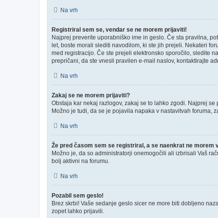
Na vrh
Registriral sem se, vendar se ne morem prijaviti!
Najprej preverite uporabniško ime in geslo. Če sta pravilna, p
let, boste morali slediti navodilom, ki ste jih prejeli. Nekateri 
med registracijo. Če ste prejeli elektronsko sporočilo, sledite n
prepričani, da ste vnesli pravilen e-mail naslov, kontaktirajte ad
Na vrh
Zakaj se ne morem prijaviti?
Obstaja kar nekaj razlogov, zakaj se to lahko zgodi. Najprej se pr
Možno je tudi, da se je pojavila napaka v nastavitvah foruma, z
Na vrh
Že pred časom sem se registriral, a se naenkrat ne morem ve
Možno je, da so administratorji onemogočili ali izbrisali Vaš rač
bolj aktivni na forumu.
Na vrh
Pozabil sem geslo!
Brez skrbi! Vaše sedanje geslo sicer ne more biti dobljeno nazaj
zopet lahko prijavili.