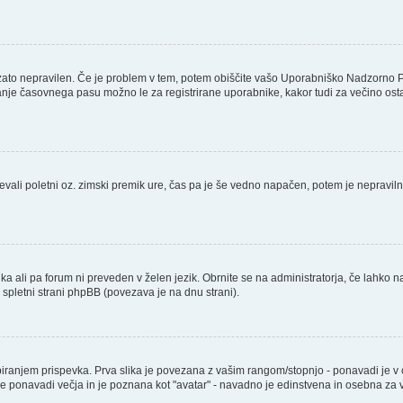
 zato nepravilen. Če je problem v tem, potem obiščite vašo Uporabniško Nadzorno 
nje časovnega pasu možno le za registrirane uporabnike, kakor tudi za večino ostalih
števali poletni oz. zimski premik ure, čas pa je še vedno napačen, potem je nepravil
ika ali pa forum ni preveden v želen jezik. Obrnite se na administratorja, če lahko n
a spletni strani phpBB (povezava je na dnu strani).
njem prispevka. Prva slika je povezana z vašim rangom/stopnjo - ponavadi je v obli
a je ponavadi večja in je poznana kot "avatar" - navadno je edinstvena in osebna z