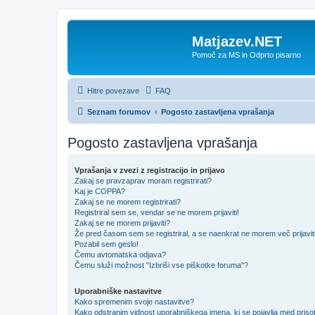
Matjazev.NET
Pomoč za MS in Odprto pisarno
Hitre povezave
FAQ
Seznam forumov
Pogosto zastavljena vprašanja
Pogosto zastavljena vprašanja
Vprašanja v zvezi z registracijo in prijavo
Zakaj se pravzaprav moram registrirati?
Kaj je COPPA?
Zakaj se ne morem registrirati?
Registriral sem se, vendar se ne morem prijaviti!
Zakaj se ne morem prijaviti?
Že pred časom sem se registriral, a se naenkrat ne morem več prijavit
Pozabil sem geslo!
Čemu avtomatska odjava?
Čemu služi možnost "Izbriši vse piškotke foruma"?
Uporabniške nastavitve
Kako spremenim svoje nastavitve?
Kako odstranim vidnost uporabniškega imena, ki se pojavlja med prisot