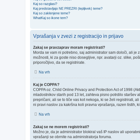
Kaj so razglasi?
Kaj predstavljajo NE PREZRI (lepljivek) teme?
Kaj so zaklenjene teme?
WhatKaj so ikone tem?
Vprašanja v zvezi z registracijo in prijavo
Zakaj se pravzaprav moram registrirati?
Morda se vam ni potrebno, saj administrator sam določi, ali je
možnosti, ki za goste niso dosegljive, npr. avatarji oz. slike, p
priporočljivo, da se registrirate.
Na vrh
Kaj je COPPA?
COPPA oz. Child Online Privacy and Protection Act of 1998 (Akt o
mladostnikov starih pod 13 let, zahteva pisno potrdilo staršev
prepričani, ali se to tiče vas kot nekoga, ki se želi registrirati
ni pravi naslov za kakršna koli pravna vprašanja, razen tistih, 
Na vrh
Zakaj se ne morem registrirati?
Možno je, da je administrator blokiral vaš IP naslov ali uporabni
vprašanji se obrnite na administratorja foruma.