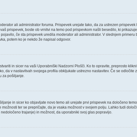
oderator ali administrator foruma. Prispevek urejate tako, da za ustrezen prispevek 
aš prispevek, boste ob vrnitvi na temo pod prispevkom našli besedilo, ki prikazuje, 
 pojavilo, če sta prispevek uredila moderator ali administrator. V slednjem primeru 
evka, potem ko je nekdo že napisal odgovor.
variti in sicer na vaši Uporabniški Nadzorni Plošči. Ko to opravite, preprosto klikni
 tako, da v nastavitvah svojega profila obkljukate ustrezno nastavitev. Če se odloči
 za pošiljanje.
ljanje in sicer ko objavljate novo temo ali urejate prvi prispevek na določeno tem
ve možnosti ter se prepričajte, da je vsaka možnost v svojem polju. Lahko tudi dol
nedoločeno trajanje) in možnost, da uporabniki svoj glas popravijo.