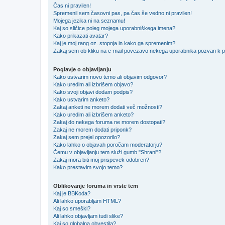
Čas ni pravilen!
Spremenil sem časovni pas, pa čas še vedno ni pravilen!
Mojega jezika ni na seznamu!
Kaj so sličice poleg mojega uporabniškega imena?
Kako prikazati avatar?
Kaj je moj rang oz. stopnja in kako ga spremenim?
Zakaj sem ob kliku na e-mail povezavo nekega uporabnika pozvan k pr
Poglavje o objavljanju
Kako ustvarim novo temo ali objavim odgovor?
Kako uredim ali izbrišem objavo?
Kako svoji objavi dodam podpis?
Kako ustvarim anketo?
Zakaj anketi ne morem dodati več možnosti?
Kako uredim ali izbrišem anketo?
Zakaj do nekega foruma ne morem dostopati?
Zakaj ne morem dodati priponk?
Zakaj sem prejel opozorilo?
Kako lahko o objavah poročam moderatorju?
Čemu v objavljanju tem služi gumb "Shrani"?
Zakaj mora biti moj prispevek odobren?
Kako prestavim svojo temo?
Oblikovanje foruma in vrste tem
Kaj je BBKoda?
Ali lahko uporabljam HTML?
Kaj so smeški?
Ali lahko objavljam tudi slike?
Kaj so globalna obvestila?