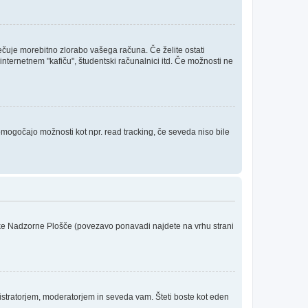
rečuje morebitno zlorabo vašega računa. Če želite ostati
internetnem "kafiču", študentski računalnici itd. Če možnosti ne
 omogočajo možnosti kot npr. read tracking, če seveda niso bile
niške Nadzorne Plošče (povezavo ponavadi najdete na vrhu strani
stratorjem, moderatorjem in seveda vam. Šteti boste kot eden