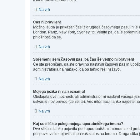
Na vrh
Čas ni pravilen!
Možno je, da je prikazan čas iz drugega časovnega pasu in je
London, Pariz, New York, Sydney itd. Vedite pa, da je spreminja
priložnost, da se.
Na vrh
Spremenil sem časovni pas, pa čas še vedno ni pravilen!
Če ste prepričani, da ste pravilno nastavili časovni pas in upo
administratorja na napako, da bo lahko rešil težavo.
Na vrh
Mojega jezika ni na seznamu!
Obstajata dve možnosti: ali administrator ni nastavil vašega jez
ustvarite nov prevod (če želite). Več informacij lahko najdete n
Na vrh
Kaj so sličice poleg mojega uporabniškega imena?
Dve sliki se lahko pojavita pod uporabniškim imenom med prebira
prispevkov ste objavili ali pa vaš status na forumu. Druga slik