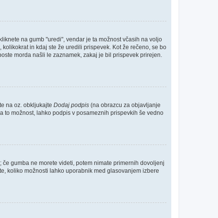
kliknete na gumb "uredi", vendar je ta možnost včasih na voljo
kolikokrat in kdaj ste že uredili prispevek. Kot že rečeno, se bo
boste morda našli le zaznamek, zakaj je bil prispevek prirejen.
te na oz. obkljukajte
Dodaj podpis
(na obrazcu za objavljanje
te za to možnost, lahko podpis v posameznih prispevkih še vedno
o; če gumba ne morete videti, potem nimate primernih dovoljenj
očite, koliko možnosti lahko uporabnik med glasovanjem izbere