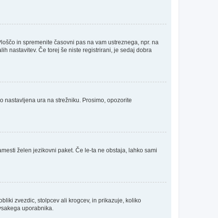
Ploščo in spremenite časovni pas na vam ustreznega, npr. na
 nastavitev. Če torej še niste registrirani, je sedaj dobra
no nastavljena ura na strežniku. Prosimo, opozorite
amesti želen jezikovni paket. Če le-ta ne obstaja, lahko sami
ki zvezdic, stolpcev ali krogcev, in prikazuje, koliko
a vsakega uporabnika.