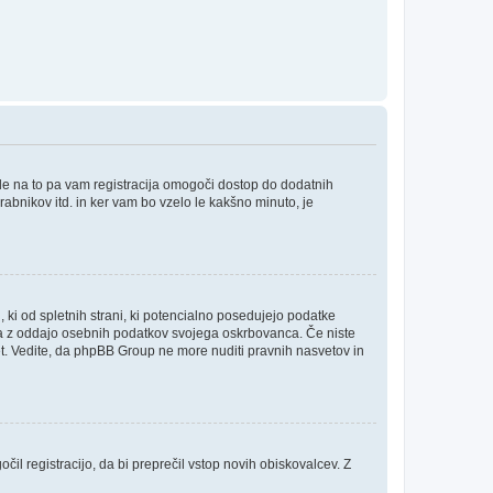
ede na to pa vam registracija omogoči dostop do dodatnih
orabnikov itd. in ker vam bo vzelo le kakšno minuto, je
, ki od spletnih strani, ki potencialno posedujejo podatke
inja z oddajo osebnih podatkov svojega oskrbovanca. Če niste
i svet. Vedite, da phpBB Group ne more nuditi pravnih nasvetov in
čil registracijo, da bi preprečil vstop novih obiskovalcev. Z