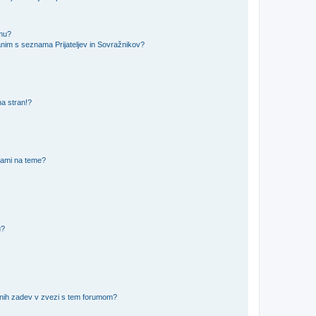
amu?
nim s seznama Prijateljev in Sovražnikov?
na stran!?
nami na teme?
u?
vnih zadev v zvezi s tem forumom?