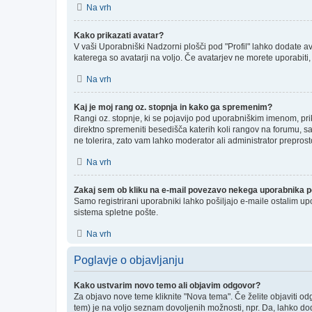
Na vrh
Kako prikazati avatar?
V vaši Uporabniški Nadzorni plošči pod "Profil" lahko dodate ava
katerega so avatarji na voljo. Če avatarjev ne morete uporabiti,
Na vrh
Kaj je moj rang oz. stopnja in kako ga spremenim?
Rangi oz. stopnje, ki se pojavijo pod uporabniškim imenom, prika
direktno spremeniti besedišča katerih koli rangov na forumu, sa
ne tolerira, zato vam lahko moderator ali administrator preprost
Na vrh
Zakaj sem ob kliku na e-mail povezavo nekega uporabnika po
Samo registrirani uporabniki lahko pošiljajo e-maile ostalim u
sistema spletne pošte.
Na vrh
Poglavje o objavljanju
Kako ustvarim novo temo ali objavim odgovor?
Za objavo nove teme kliknite "Nova tema". Če želite objaviti od
tem) je na voljo seznam dovoljenih možnosti, npr. Da, lahko dod