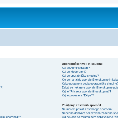
Uporabniški nivoji in skupine
Kaj so Administratorji?
Kaj so Moderatorji?
Kaj so uporabniške skupine?
Kje se nahajajo uporabniške skupine in kako 
Kako postanem vodja uporabniške skupine
i?!
Zakaj se nekatere uporabniške skupine pojav
Kaj je "Privzeta uporabniška skupina"?
Kaj je povezava "Ekipa"?
Pošiljanje zasebnih sporočil
Ne morem poslati zasebnega sporočila!
Nenehno dobivam nezaželena zasebna spor
nimi uporabniki?
Od nekoga na forumu sem dobil vsiljeno (spa