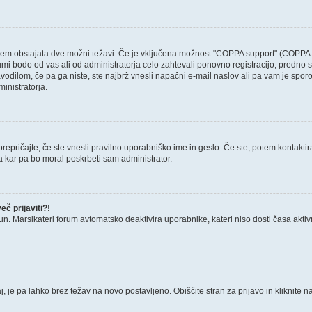
otem obstajata dve možni težavi. Če je vključena možnost "COPPA support" (COPPA p
forumi bodo od vas ali od administratorja celo zahtevali ponovno registracijo, predno s
avodilom, če pa ga niste, ste najbrž vnesli napačni e-mail naslov ali pa vam je sporo
ministratorja.
epričajte, če ste vnesli pravilno uporabniško ime in geslo. Če ste, potem kontaktirajt
a kar pa bo moral poskrbeti sam administrator.
č prijaviti?!
un. Marsikateri forum avtomatsko deaktivira uporabnike, kateri niso dosti časa aktivni.
, je pa lahko brez težav na novo postavljeno. Obiščite stran za prijavo in kliknite n