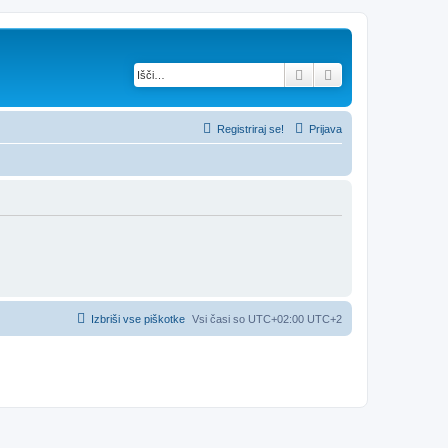
Iskanje
Napredno iskanje
Registriraj se!
Prijava
Izbriši vse piškotke
Vsi časi so UTC+02:00 UTC+2