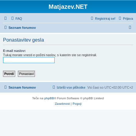
Matjazev.NET
FAQ
Registriraj se!
Prijava
I
Seznam forumov
s
Ponastavitev gesla
k
a
E-mail naslov:
Tukaj morate vnesti e-poštni naslov, s katerim ste se registrirali.
n
j
e
Seznam forumov
Izbriši vse piškotke
Vsi časi so UTC+02:00 UTC+2
Teče na
phpBB
® Forum Software © phpBB Limited
Zasebnost
|
Pogoji