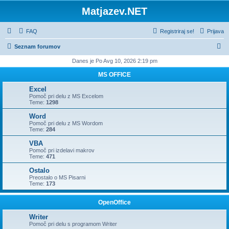
Matjazev.NET
FAQ
Registriraj se!
Prijava
I
Seznam forumov
s
Danes je Po Avg 10, 2026 2:19 pm
k
MS OFFICE
a
Excel
n
Pomoč pri delu z MS Excelom
Teme:
1298
j
Word
e
Pomoč pri delu z MS Wordom
Teme:
284
VBA
Pomoč pri izdelavi makrov
Teme:
471
Ostalo
Preostalo o MS Pisarni
Teme:
173
OpenOffice
Writer
Pomoč pri delu s programom Writer