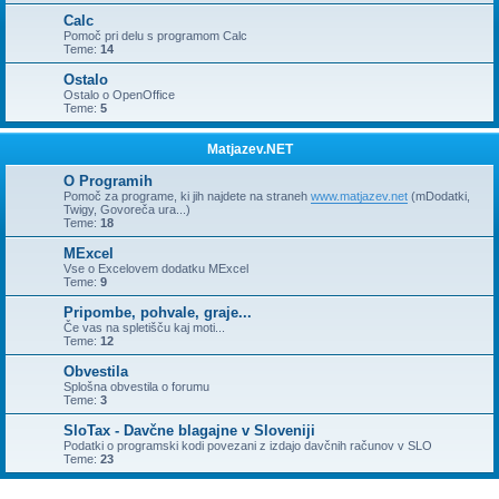
Calc
Pomoč pri delu s programom Calc
Teme:
14
Ostalo
Ostalo o OpenOffice
Teme:
5
Matjazev.NET
O Programih
Pomoč za programe, ki jih najdete na straneh
www.matjazev.net
(mDodatki,
Twigy, Govoreča ura...)
Teme:
18
MExcel
Vse o Excelovem dodatku MExcel
Teme:
9
Pripombe, pohvale, graje...
Če vas na spletišču kaj moti...
Teme:
12
Obvestila
Splošna obvestila o forumu
Teme:
3
SloTax - Davčne blagajne v Sloveniji
Podatki o programski kodi povezani z izdajo davčnih računov v SLO
Teme:
23