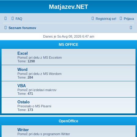
Matjazev.NET
FAQ
Registriraj se!
Prijava
I
Seznam forumov
s
Danes je So Avg 08, 2026 6:47 am
k
MS OFFICE
a
Excel
n
Pomoč pri delu z MS Excelom
Teme:
1298
j
Word
e
Pomoč pri delu z MS Wordom
Teme:
284
VBA
Pomoč pri izdelavi makrov
Teme:
471
Ostalo
Preostalo o MS Pisarni
Teme:
173
OpenOffice
Writer
Pomoč pri delu s programom Writer