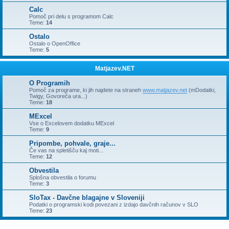
Calc
Pomoč pri delu s programom Calc
Teme:
14
Ostalo
Ostalo o OpenOffice
Teme:
5
Matjazev.NET
O Programih
Pomoč za programe, ki jih najdete na straneh
www.matjazev.net
(mDodatki,
Twigy, Govoreča ura...)
Teme:
18
MExcel
Vse o Excelovem dodatku MExcel
Teme:
9
Pripombe, pohvale, graje...
Če vas na spletišču kaj moti...
Teme:
12
Obvestila
Splošna obvestila o forumu
Teme:
3
SloTax - Davčne blagajne v Sloveniji
Podatki o programski kodi povezani z izdajo davčnih računov v SLO
Teme:
23