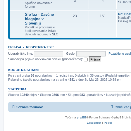
3
4
Sr Jan 2
Splošna obvestila o
forumu
SloTax - Davčne
Re: Dos
23
151
Napisal/
blagajne v
Po Avg 0
Sloveniji
Podatki o programski
kodi povezani z izdajo
davčnih računov v SLO
PRIJAVA
•
REGISTRIRAJ SE!
Uporabniško ime:
Geslo:
Pozabljeno ges
Samodejna prijava ob vsakem obisku (priporočamo):
KDO JE NA STRANI
Po strani brska
36
uporabnikov :: 1 registriran, 0 skritih in 35 gostov (Podatki temeljijo
Rekordno število uporabnikov na strani je
4381
z dne So Maj 23, 2026 10:58 pm
STATISTIKA
Skupno
10340
objav • Skupno
2306
tem • Skupno
983
uporabnikov • Nazadnje pridruž
Seznam forumov
Izbriši vse
Teče na
phpBB
® Forum Software © phpBB Limi
Zasebnost
|
Pogoji