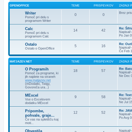
OPENOFFICE
TEME
PRISPEVKOV
ZADNJI 
Writer
Brez pri
0
0
Pomoč pri delu s
programom Writer
Calc
Re: Šifr
14
42
Napisal/
Pomoč pri delu s
Po Jan 0
programom Calc
Ostalo
Re: Outl
5
16
Napisal/
Ostalo o OpenOffice
Če Feb 1
MATJAZEV.NET
TEME
PRISPEVKOV
ZADNJI 
O Programih
Re: Batc
18
57
Napisal/
Pomoč za programe, ki
Ne Dec 0
jih najdete na straneh
www.matjazev.net
(mDodatki, Twigy,
Govoreča ura...)
MExcel
Re: Text
9
58
Napisal/
Vse o Excelovem
Ne Jul 1
dodatku MExcel
Pripombe,
Re: JAV
12
52
Napisal/
pohvale, graje...
Po Avg 0
Če vas na spletišču kaj
moti...
Obvestila
Napisal/