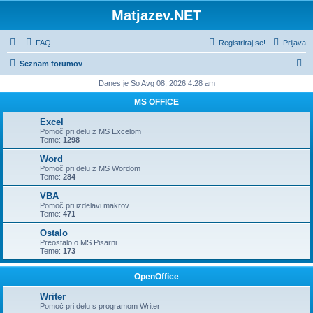
Matjazev.NET
FAQ
Registriraj se!
Prijava
I
Seznam forumov
s
Danes je So Avg 08, 2026 4:28 am
k
MS OFFICE
a
Excel
n
Pomoč pri delu z MS Excelom
Teme:
1298
j
Word
e
Pomoč pri delu z MS Wordom
Teme:
284
VBA
Pomoč pri izdelavi makrov
Teme:
471
Ostalo
Preostalo o MS Pisarni
Teme:
173
OpenOffice
Writer
Pomoč pri delu s programom Writer