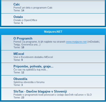
Calc
Pomoč pri delu s programom Calc
Teme:
14
Ostalo
Ostalo o OpenOffice
Teme:
5
Matjazev.NET
O Programih
Pomoč za programe, ki jih najdete na straneh
www.matjazev.net
(mDodatki,
Twigy, Govoreča ura...)
Teme:
18
MExcel
Vse o Excelovem dodatku MExcel
Teme:
9
Pripombe, pohvale, graje...
Če vas na spletišču kaj moti...
Teme:
12
Obvestila
Splošna obvestila o forumu
Teme:
3
SloTax - Davčne blagajne v Sloveniji
Podatki o programski kodi povezani z izdajo davčnih računov v SLO
Teme:
23