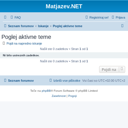
Matjazev.NET
FAQ
Registriraj se!
Prijava
I
Seznam forumov
Iskanje
Poglej aktivne teme
s
Poglej aktivne teme
k
Pojdi na napredno iskanje
a
Našli ste 0 zadetkov • Stran
1
od
1
n
Ni bilo ustreznih zadetkov.
j
Našli ste 0 zadetkov • Stran
1
od
1
e
Pojdi na
Seznam forumov
Izbriši vse piškotke
Vsi časi so UTC+02:00 UTC+2
Teče na
phpBB
® Forum Software © phpBB Limited
Zasebnost
|
Pogoji