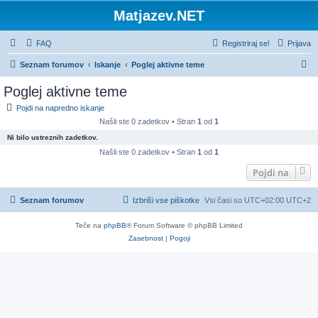
Matjazev.NET
FAQ
Registriraj se!
Prijava
I
Seznam forumov
Iskanje
Poglej aktivne teme
s
Poglej aktivne teme
k
Pojdi na napredno iskanje
a
Našli ste 0 zadetkov • Stran
1
od
1
n
Ni bilo ustreznih zadetkov.
j
Našli ste 0 zadetkov • Stran
1
od
1
e
Pojdi na
Seznam forumov
Izbriši vse piškotke
Vsi časi so UTC+02:00 UTC+2
Teče na
phpBB
® Forum Software © phpBB Limited
Zasebnost
|
Pogoji