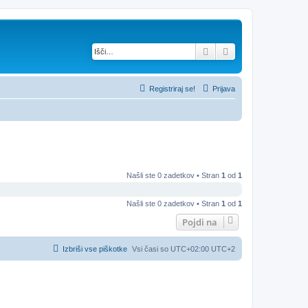
Iskanje
Napredno iskanje
Registriraj se!
Prijava
Našli ste 0 zadetkov • Stran
1
od
1
Našli ste 0 zadetkov • Stran
1
od
1
Pojdi na
Izbriši vse piškotke
Vsi časi so UTC+02:00 UTC+2