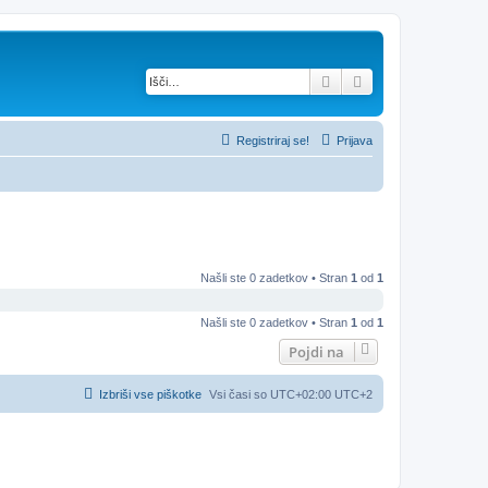
Iskanje
Napredno iskanje
Registriraj se!
Prijava
Našli ste 0 zadetkov • Stran
1
od
1
Našli ste 0 zadetkov • Stran
1
od
1
Pojdi na
Izbriši vse piškotke
Vsi časi so UTC+02:00 UTC+2