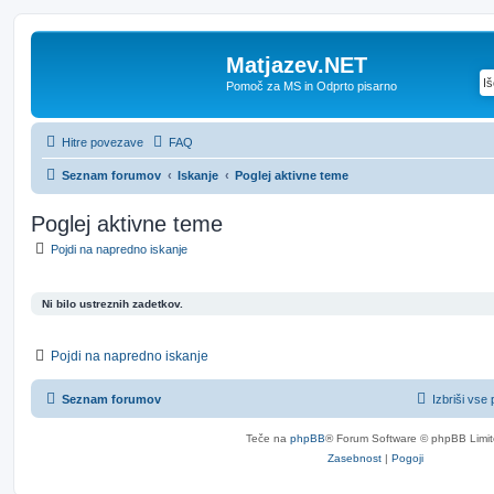
Matjazev.NET
Pomoč za MS in Odprto pisarno
Hitre povezave
FAQ
Seznam forumov
Iskanje
Poglej aktivne teme
Poglej aktivne teme
Pojdi na napredno iskanje
Ni bilo ustreznih zadetkov.
Pojdi na napredno iskanje
Seznam forumov
Izbriši vse
Teče na
phpBB
® Forum Software © phpBB Limi
Zasebnost
|
Pogoji