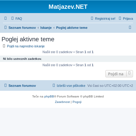
Matjazev.NET
FAQ
Registriraj se!
Prijava
I
Seznam forumov
Iskanje
Poglej aktivne teme
s
Poglej aktivne teme
k
Pojdi na napredno iskanje
a
Našli ste 0 zadetkov • Stran
1
od
1
n
Ni bilo ustreznih zadetkov.
j
Našli ste 0 zadetkov • Stran
1
od
1
e
Pojdi na
Seznam forumov
Izbriši vse piškotke
Vsi časi so UTC+02:00 UTC+2
Teče na
phpBB
® Forum Software © phpBB Limited
Zasebnost
|
Pogoji