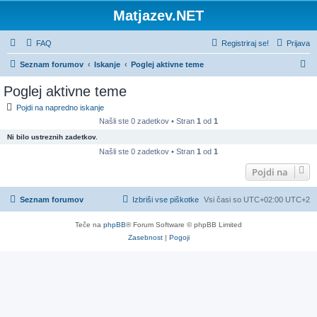
Matjazev.NET
FAQ
Registriraj se!
Prijava
I
Seznam forumov
Iskanje
Poglej aktivne teme
s
Poglej aktivne teme
k
Pojdi na napredno iskanje
a
Našli ste 0 zadetkov • Stran
1
od
1
n
Ni bilo ustreznih zadetkov.
j
Našli ste 0 zadetkov • Stran
1
od
1
e
Pojdi na
Seznam forumov
Izbriši vse piškotke
Vsi časi so UTC+02:00 UTC+2
Teče na
phpBB
® Forum Software © phpBB Limited
Zasebnost
|
Pogoji