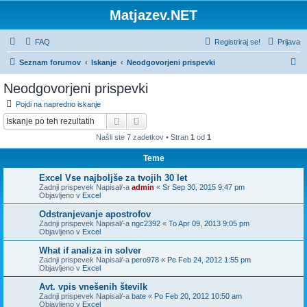
Matjazev.NET
FAQ
Registriraj se!
Prijava
I
Seznam forumov
Iskanje
Neodgovorjeni prispevki
s
Neodgovorjeni prispevki
k
Pojdi na napredno iskanje
a
Iskanje
Napredno iskanje
n
Našli ste 7 zadetkov • Stran
1
od
1
j
Teme
e
Excel Vse najboljše za tvojih 30 let
Zadnji prispevek Napisal/-a
admin
«
Sr Sep 30, 2015 9:47 pm
Objavljeno v
Excel
Odstranjevanje apostrofov
Zadnji prispevek Napisal/-a
ngc2392
«
To Apr 09, 2013 9:05 pm
Objavljeno v
Excel
What if analiza in solver
Zadnji prispevek Napisal/-a
pero978
«
Pe Feb 24, 2012 1:55 pm
Objavljeno v
Excel
Avt. vpis vnešenih številk
Zadnji prispevek Napisal/-a
bate
«
Po Feb 20, 2012 10:50 am
Objavljeno v
Excel