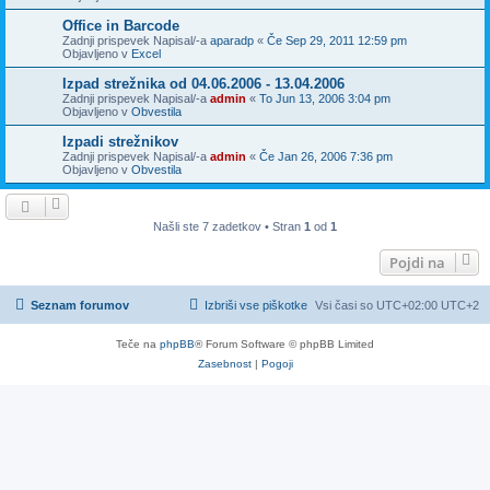
Office in Barcode
Zadnji prispevek Napisal/-a
aparadp
«
Če Sep 29, 2011 12:59 pm
Objavljeno v
Excel
Izpad strežnika od 04.06.2006 - 13.04.2006
Zadnji prispevek Napisal/-a
admin
«
To Jun 13, 2006 3:04 pm
Objavljeno v
Obvestila
Izpadi strežnikov
Zadnji prispevek Napisal/-a
admin
«
Če Jan 26, 2006 7:36 pm
Objavljeno v
Obvestila
Našli ste 7 zadetkov • Stran
1
od
1
Pojdi na
Seznam forumov
Izbriši vse piškotke
Vsi časi so UTC+02:00 UTC+2
Teče na
phpBB
® Forum Software © phpBB Limited
Zasebnost
|
Pogoji