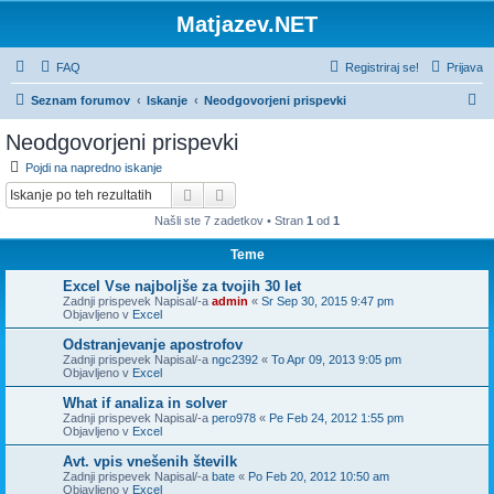
Matjazev.NET
FAQ
Registriraj se!
Prijava
I
Seznam forumov
Iskanje
Neodgovorjeni prispevki
s
Neodgovorjeni prispevki
k
Pojdi na napredno iskanje
a
Iskanje
Napredno iskanje
n
Našli ste 7 zadetkov • Stran
1
od
1
j
Teme
e
Excel Vse najboljše za tvojih 30 let
Zadnji prispevek Napisal/-a
admin
«
Sr Sep 30, 2015 9:47 pm
Objavljeno v
Excel
Odstranjevanje apostrofov
Zadnji prispevek Napisal/-a
ngc2392
«
To Apr 09, 2013 9:05 pm
Objavljeno v
Excel
What if analiza in solver
Zadnji prispevek Napisal/-a
pero978
«
Pe Feb 24, 2012 1:55 pm
Objavljeno v
Excel
Avt. vpis vnešenih številk
Zadnji prispevek Napisal/-a
bate
«
Po Feb 20, 2012 10:50 am
Objavljeno v
Excel