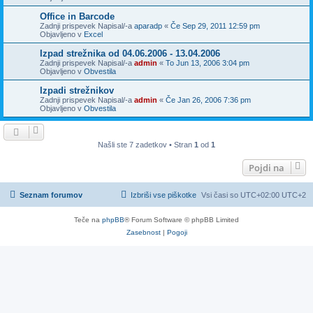
Office in Barcode
Zadnji prispevek Napisal/-a
aparadp
«
Če Sep 29, 2011 12:59 pm
Objavljeno v
Excel
Izpad strežnika od 04.06.2006 - 13.04.2006
Zadnji prispevek Napisal/-a
admin
«
To Jun 13, 2006 3:04 pm
Objavljeno v
Obvestila
Izpadi strežnikov
Zadnji prispevek Napisal/-a
admin
«
Če Jan 26, 2006 7:36 pm
Objavljeno v
Obvestila
Našli ste 7 zadetkov • Stran
1
od
1
Pojdi na
Seznam forumov
Izbriši vse piškotke
Vsi časi so UTC+02:00 UTC+2
Teče na
phpBB
® Forum Software © phpBB Limited
Zasebnost
|
Pogoji