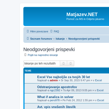
Matjazev.NET
Pomoč za MS in Odprto pisarno
Hitre povezave
FAQ
Seznam forumov
Iskanje
Neodgovorjeni prispevki
Neodgovorjeni prispevki
Pojdi na napredno iskanje
Iskanje
Napredno iskanje
TEME
Excel Vse najboljše za tvojih 30 let
Napisal/-a
admin
»
Sr Sep 30, 2015 9:47 pm
» v
Excel
Odstranjevanje apostrofov
Napisal/-a
ngc2392
»
To Apr 09, 2013 9:05 pm
» v
Excel
What if analiza in solver
Napisal/-a
pero978
»
Pe Feb 24, 2012 1:55 pm
» v
Excel
Avt. vpis vnešenih številk