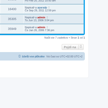
Po Feb 20, 2012 10:50 am
Napisal/-a
aparadp
16400
Če Sep 29, 2011 12:59 pm
Napisal/-a
admin
35305
To Jun 13, 2006 3:04 pm
Napisal/-a
admin
35949
Če Jan 26, 2006 7:36 pm
Našli ste 7 zadetkov • Stran
1
od
1
Pojdi na
Izbriši vse piškotke
Vsi časi so UTC+02:00 UTC+2