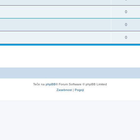
0
0
0
Teče na
phpBB
® Forum Software © phpBB Limited
Zasebnost
|
Pogoji