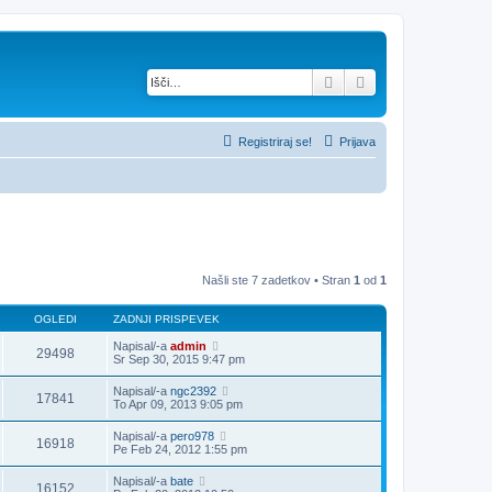
Iskanje
Napredno iskanje
Registriraj se!
Prijava
Našli ste 7 zadetkov • Stran
1
od
1
OGLEDI
ZADNJI PRISPEVEK
Napisal/-a
admin
29498
Sr Sep 30, 2015 9:47 pm
Napisal/-a
ngc2392
17841
To Apr 09, 2013 9:05 pm
Napisal/-a
pero978
16918
Pe Feb 24, 2012 1:55 pm
Napisal/-a
bate
16152