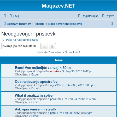
Matjazev.NET
FAQ
Registriraj se!
Prijava
I
Seznam forumov
Iskanje
Neodgovorjeni prispevki
s
Neodgovorjeni prispevki
k
Pojdi na napredno iskanje
a
Iskanje
Napredno iskanje
n
Našli ste 7 zadetkov • Stran
1
od
1
j
Teme
e
Excel Vse najboljše za tvojih 30 let
Zadnji prispevek Napisal/-a
admin
«
Sr Sep 30, 2015 9:47 pm
Objavljeno v
Excel
Odstranjevanje apostrofov
Zadnji prispevek Napisal/-a
ngc2392
«
To Apr 09, 2013 9:05 pm
Objavljeno v
Excel
What if analiza in solver
Zadnji prispevek Napisal/-a
pero978
«
Pe Feb 24, 2012 1:55 pm
Objavljeno v
Excel
Avt. vpis vnešenih številk
Zadnji prispevek Napisal/-a
bate
«
Po Feb 20, 2012 10:50 am
Objavljeno v
Excel