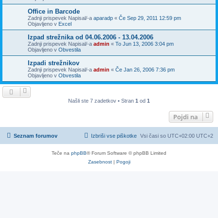
Office in Barcode
Zadnji prispevek Napisal/-a
aparadp
«
Če Sep 29, 2011 12:59 pm
Objavljeno v
Excel
Izpad strežnika od 04.06.2006 - 13.04.2006
Zadnji prispevek Napisal/-a
admin
«
To Jun 13, 2006 3:04 pm
Objavljeno v
Obvestila
Izpadi strežnikov
Zadnji prispevek Napisal/-a
admin
«
Če Jan 26, 2006 7:36 pm
Objavljeno v
Obvestila
Našli ste 7 zadetkov • Stran
1
od
1
Pojdi na
Seznam forumov
Izbriši vse piškotke
Vsi časi so UTC+02:00 UTC+2
Teče na
phpBB
® Forum Software © phpBB Limited
Zasebnost
|
Pogoji