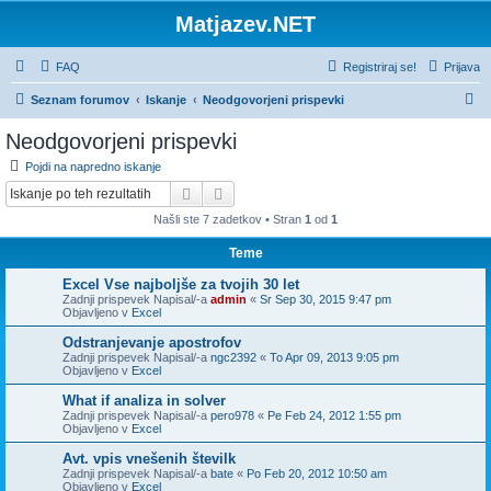
Matjazev.NET
FAQ
Registriraj se!
Prijava
I
Seznam forumov
Iskanje
Neodgovorjeni prispevki
s
Neodgovorjeni prispevki
k
Pojdi na napredno iskanje
a
Iskanje
Napredno iskanje
n
Našli ste 7 zadetkov • Stran
1
od
1
j
Teme
e
Excel Vse najboljše za tvojih 30 let
Zadnji prispevek Napisal/-a
admin
«
Sr Sep 30, 2015 9:47 pm
Objavljeno v
Excel
Odstranjevanje apostrofov
Zadnji prispevek Napisal/-a
ngc2392
«
To Apr 09, 2013 9:05 pm
Objavljeno v
Excel
What if analiza in solver
Zadnji prispevek Napisal/-a
pero978
«
Pe Feb 24, 2012 1:55 pm
Objavljeno v
Excel
Avt. vpis vnešenih številk
Zadnji prispevek Napisal/-a
bate
«
Po Feb 20, 2012 10:50 am
Objavljeno v
Excel