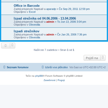
Office in Barcode
Zadnji prispevek Napisal/-a
aparadp
«
Če Sep 29, 2011 12:59 pm
Objavljeno v
Excel
Izpad strežnika od 04.06.2006 - 13.04.2006
Zadnji prispevek Napisal/-a
admin
«
To Jun 13, 2006 3:04 pm
Objavljeno v
Obvestila
Izpadi strežnikov
Zadnji prispevek Napisal/-a
admin
«
Če Jan 26, 2006 7:36 pm
Objavljeno v
Obvestila
Našli ste 7 zadetkov • Stran
1
od
1
Pojdi na
Seznam forumov
Izbriši vse piškotke
Vsi časi so UTC+02:00 UTC+2
Teče na
phpBB
® Forum Software © phpBB Limited
Zasebnost
|
Pogoji