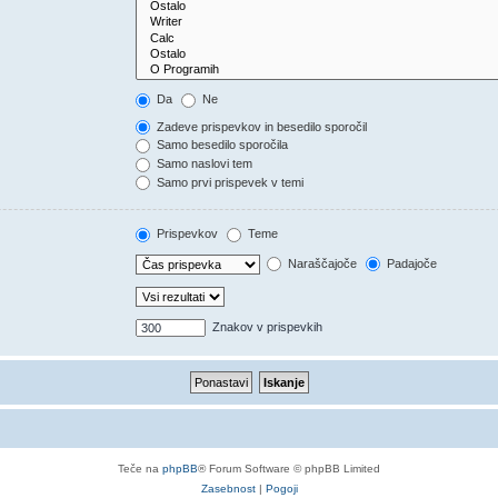
Da
Ne
Zadeve prispevkov in besedilo sporočil
Samo besedilo sporočila
Samo naslovi tem
Samo prvi prispevek v temi
Prispevkov
Teme
Naraščajoče
Padajoče
Znakov v prispevkih
Teče na
phpBB
® Forum Software © phpBB Limited
Zasebnost
|
Pogoji