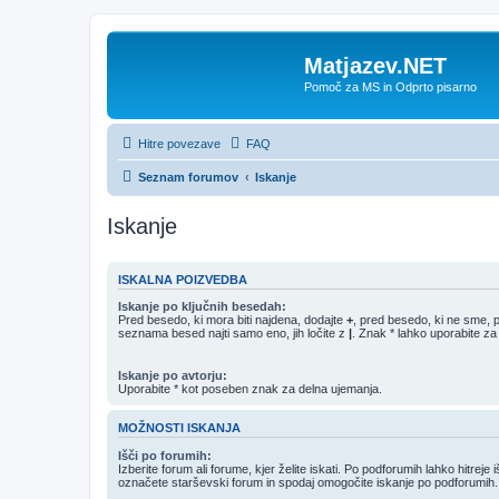
Matjazev.NET
Pomoč za MS in Odprto pisarno
Hitre povezave
FAQ
Seznam forumov
Iskanje
Iskanje
ISKALNA POIZVEDBA
Iskanje po ključnih besedah:
Pred besedo, ki mora biti najdena, dodajte
+
, pred besedo, ki ne sme, 
seznama besed najti samo eno, jih ločite z
|
. Znak * lahko uporabite za
Iskanje po avtorju:
Uporabite * kot poseben znak za delna ujemanja.
MOŽNOSTI ISKANJA
Išči po forumih:
Izberite forum ali forume, kjer želite iskati. Po podforumih lahko hitreje 
označete starševski forum in spodaj omogočite iskanje po podforumih.