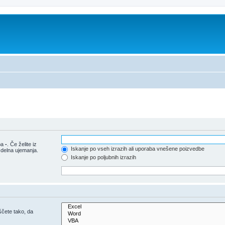
pa
-
. Če želite iz
Iskanje po vseh izrazih ali uporaba vnešene poizvedbe
 delna ujemanja.
Iskanje po poljubnih izrazih
iščete tako, da