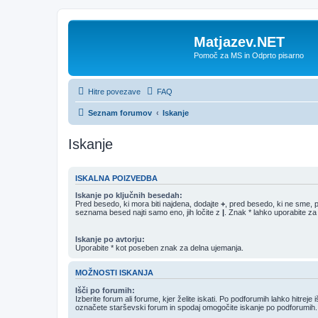
Matjazev.NET
Pomoč za MS in Odprto pisarno
Hitre povezave
FAQ
Seznam forumov
Iskanje
Iskanje
ISKALNA POIZVEDBA
Iskanje po ključnih besedah:
Pred besedo, ki mora biti najdena, dodajte
+
, pred besedo, ki ne sme, 
seznama besed najti samo eno, jih ločite z
|
. Znak * lahko uporabite za
Iskanje po avtorju:
Uporabite * kot poseben znak za delna ujemanja.
MOŽNOSTI ISKANJA
Išči po forumih:
Izberite forum ali forume, kjer želite iskati. Po podforumih lahko hitreje 
označete starševski forum in spodaj omogočite iskanje po podforumih.