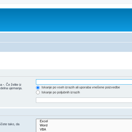
pa
-
. Če želite iz
Iskanje po vseh izrazih ali uporaba vnešene poizvedbe
 delna ujemanja.
Iskanje po poljubnih izrazih
iščete tako, da