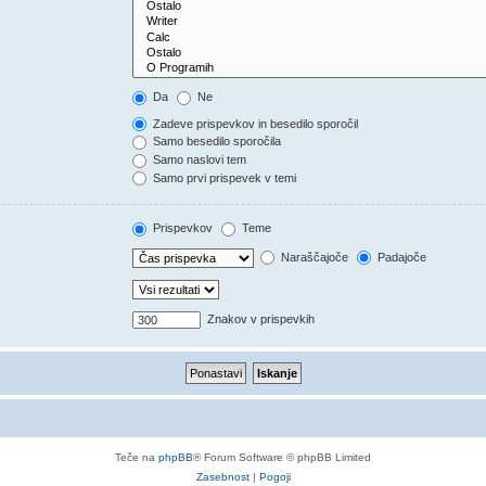
Da
Ne
Zadeve prispevkov in besedilo sporočil
Samo besedilo sporočila
Samo naslovi tem
Samo prvi prispevek v temi
Prispevkov
Teme
Naraščajoče
Padajoče
Znakov v prispevkih
Teče na
phpBB
® Forum Software © phpBB Limited
Zasebnost
|
Pogoji