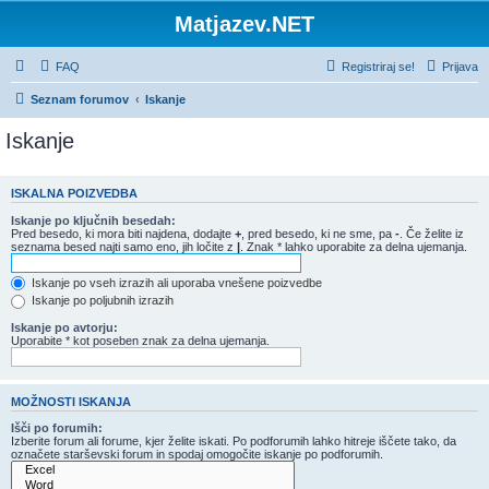
Matjazev.NET
FAQ
Registriraj se!
Prijava
Seznam forumov
Iskanje
Iskanje
ISKALNA POIZVEDBA
Iskanje po ključnih besedah:
Pred besedo, ki mora biti najdena, dodajte
+
, pred besedo, ki ne sme, pa
-
. Če želite iz
seznama besed najti samo eno, jih ločite z
|
. Znak * lahko uporabite za delna ujemanja.
Iskanje po vseh izrazih ali uporaba vnešene poizvedbe
Iskanje po poljubnih izrazih
Iskanje po avtorju:
Uporabite * kot poseben znak za delna ujemanja.
MOŽNOSTI ISKANJA
Išči po forumih:
Izberite forum ali forume, kjer želite iskati. Po podforumih lahko hitreje iščete tako, da
označete starševski forum in spodaj omogočite iskanje po podforumih.