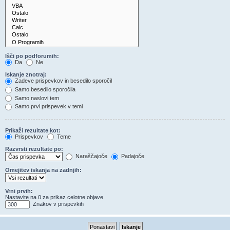
Išči po podforumih:
Da
Ne
Iskanje znotraj:
Zadeve prispevkov in besedilo sporočil
Samo besedilo sporočila
Samo naslovi tem
Samo prvi prispevek v temi
Prikaži rezultate kot:
Prispevkov
Teme
Razvrsti rezultate po:
Naraščajoče
Padajoče
Omejitev iskanja na zadnjih:
Vrni prvih:
Nastavite na 0 za prikaz celotne objave.
Znakov v prispevkih