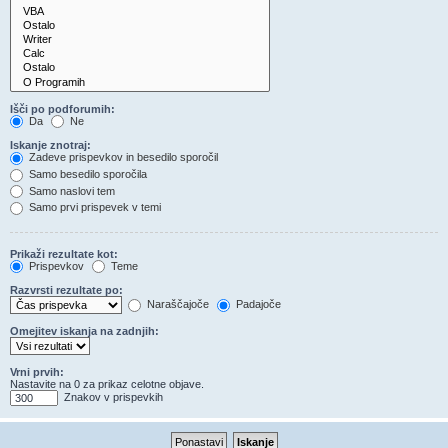
Išči po podforumih:
Da
Ne
Iskanje znotraj:
Zadeve prispevkov in besedilo sporočil
Samo besedilo sporočila
Samo naslovi tem
Samo prvi prispevek v temi
Prikaži rezultate kot:
Prispevkov
Teme
Razvrsti rezultate po:
Naraščajoče
Padajoče
Omejitev iskanja na zadnjih:
Vrni prvih:
Nastavite na 0 za prikaz celotne objave.
Znakov v prispevkih