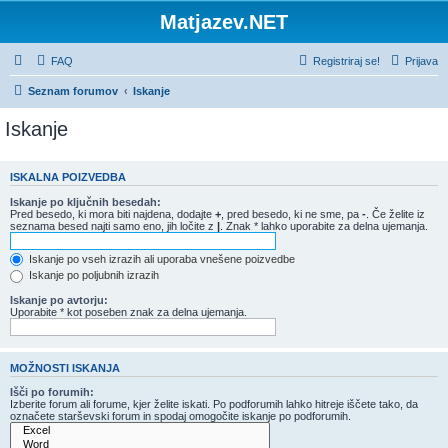
Matjazev.NET
FAQ
Registriraj se!
Prijava
Seznam forumov
Iskanje
Iskanje
ISKALNA POIZVEDBA
Iskanje po ključnih besedah:
Pred besedo, ki mora biti najdena, dodajte
+
, pred besedo, ki ne sme, pa
-
. Če želite iz
seznama besed najti samo eno, jih ločite z
|
. Znak * lahko uporabite za delna ujemanja.
Iskanje po vseh izrazih ali uporaba vnešene poizvedbe
Iskanje po poljubnih izrazih
Iskanje po avtorju:
Uporabite * kot poseben znak za delna ujemanja.
MOŽNOSTI ISKANJA
Išči po forumih:
Izberite forum ali forume, kjer želite iskati. Po podforumih lahko hitreje iščete tako, da
označete starševski forum in spodaj omogočite iskanje po podforumih.