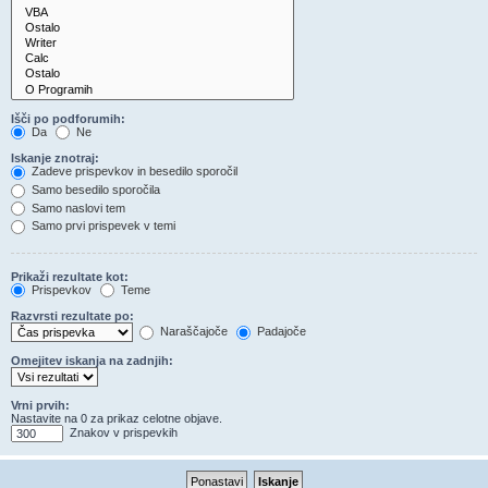
Išči po podforumih:
Da
Ne
Iskanje znotraj:
Zadeve prispevkov in besedilo sporočil
Samo besedilo sporočila
Samo naslovi tem
Samo prvi prispevek v temi
Prikaži rezultate kot:
Prispevkov
Teme
Razvrsti rezultate po:
Naraščajoče
Padajoče
Omejitev iskanja na zadnjih:
Vrni prvih:
Nastavite na 0 za prikaz celotne objave.
Znakov v prispevkih