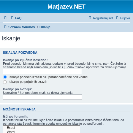
Matjazev.NET
FAQ
Registriraj se!
Prijava
Seznam forumov
Iskanje
Iskanje
ISKALNA POIZVEDBA
Iskanje po ključnih besedah:
Pred besedo, ki mora biti najdena, dodajte
+
, pred besedo, ki ne sme, pa
-
. Če želite iz
seznama besed najti samo eno, jih ločite z
|
. Znak * lahko uporabite za delna ujemanja.
Iskanje po vseh izrazih ali uporaba vnešene poizvedbe
Iskanje po poljubnih izrazih
Iskanje po avtorju:
Uporabite * kot poseben znak za delna ujemanja.
MOŽNOSTI ISKANJA
Išči po forumih:
Izberite forum ali forume, kjer želite iskati. Po podforumih lahko hitreje iščete tako, da
označete starševski forum in spodaj omogočite iskanje po podforumih.