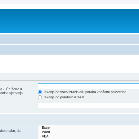
pa
-
. Če želite iz
Iskanje po vseh izrazih ali uporaba vnešene poizvedbe
 delna ujemanja.
Iskanje po poljubnih izrazih
iščete tako, da