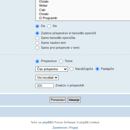
Da
Ne
Zadeve prispevkov in besedilo sporočil
Samo besedilo sporočila
Samo naslovi tem
Samo prvi prispevek v temi
Prispevkov
Teme
Naraščajoče
Padajoče
Znakov v prispevkih
Teče na
phpBB
® Forum Software © phpBB Limited
Zasebnost
|
Pogoji