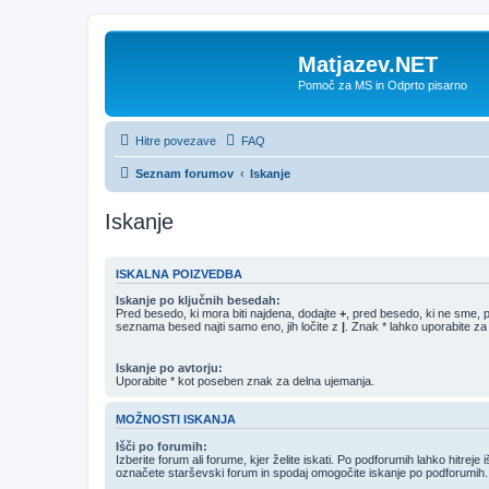
Matjazev.NET
Pomoč za MS in Odprto pisarno
Hitre povezave
FAQ
Seznam forumov
Iskanje
Iskanje
ISKALNA POIZVEDBA
Iskanje po ključnih besedah:
Pred besedo, ki mora biti najdena, dodajte
+
, pred besedo, ki ne sme, 
seznama besed najti samo eno, jih ločite z
|
. Znak * lahko uporabite za
Iskanje po avtorju:
Uporabite * kot poseben znak za delna ujemanja.
MOŽNOSTI ISKANJA
Išči po forumih:
Izberite forum ali forume, kjer želite iskati. Po podforumih lahko hitreje 
označete starševski forum in spodaj omogočite iskanje po podforumih.