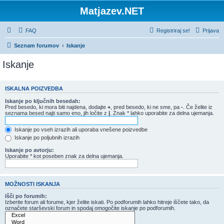
Matjazev.NET
FAQ
Registriraj se!
Prijava
Seznam forumov
Iskanje
Iskanje
ISKALNA POIZVEDBA
Iskanje po ključnih besedah:
Pred besedo, ki mora biti najdena, dodajte
+
, pred besedo, ki ne sme, pa
-
. Če želite iz
seznama besed najti samo eno, jih ločite z
|
. Znak * lahko uporabite za delna ujemanja.
Iskanje po vseh izrazih ali uporaba vnešene poizvedbe
Iskanje po poljubnih izrazih
Iskanje po avtorju:
Uporabite * kot poseben znak za delna ujemanja.
MOŽNOSTI ISKANJA
Išči po forumih:
Izberite forum ali forume, kjer želite iskati. Po podforumih lahko hitreje iščete tako, da
označete starševski forum in spodaj omogočite iskanje po podforumih.