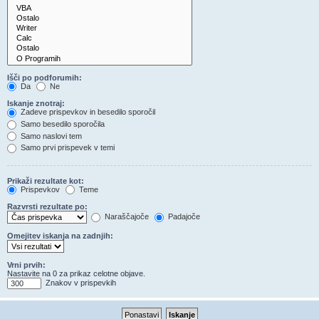
Išči po podforumih:
Da
Ne
Iskanje znotraj:
Zadeve prispevkov in besedilo sporočil
Samo besedilo sporočila
Samo naslovi tem
Samo prvi prispevek v temi
Prikaži rezultate kot:
Prispevkov
Teme
Razvrsti rezultate po:
Naraščajoče
Padajoče
Omejitev iskanja na zadnjih:
Vrni prvih:
Nastavite na 0 za prikaz celotne objave.
Znakov v prispevkih