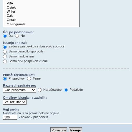
Išči po podforumih:
Da
Ne
Iskanje znotraj:
Zadeve prispevkov in besedilo sporočil
Samo besedilo sporočila
Samo naslovi tem
Samo prvi prispevek v temi
Prikaži rezultate kot:
Prispevkov
Teme
Razvrsti rezultate po:
Naraščajoče
Padajoče
Omejitev iskanja na zadnjih:
Vrni prvih:
Nastavite na 0 za prikaz celotne objave.
Znakov v prispevkih