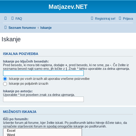
Matjazev.NET
FAQ
Registriraj se!
Prijava
Seznam forumov
Iskanje
Iskanje
ISKALNA POIZVEDBA
Iskanje po ključnih besedah:
Pred besedo, ki mora biti najdena, dodajte
+
, pred besedo, ki ne sme, pa
-
. Če želite iz
seznama besed najti samo eno, jih ločite z
|
. Znak * lahko uporabite za delna ujemanja.
Iskanje po vseh izrazih ali uporaba vnešene poizvedbe
Iskanje po poljubnih izrazih
Iskanje po avtorju:
Uporabite * kot poseben znak za delna ujemanja.
MOŽNOSTI ISKANJA
Išči po forumih:
Izberite forum ali forume, kjer želite iskati. Po podforumih lahko hitreje iščete tako, da
označete starševski forum in spodaj omogočite iskanje po podforumih.