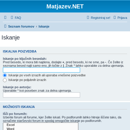
Matjazev.NET
FAQ
Registriraj se!
Prijava
Seznam forumov
Iskanje
Iskanje
ISKALNA POIZVEDBA
Iskanje po ključnih besedah:
Pred besedo, ki mora biti najdena, dodajte
+
, pred besedo, ki ne sme, pa
-
. Če želite iz
seznama besed najti samo eno, jih ločite z
|
. Znak * lahko uporabite za delna ujemanja.
Iskanje po vseh izrazih ali uporaba vnešene poizvedbe
Iskanje po poljubnih izrazih
Iskanje po avtorju:
Uporabite * kot poseben znak za delna ujemanja.
MOŽNOSTI ISKANJA
Išči po forumih:
Izberite forum ali forume, kjer želite iskati. Po podforumih lahko hitreje iščete tako, da
označete starševski forum in spodaj omogočite iskanje po podforumih.