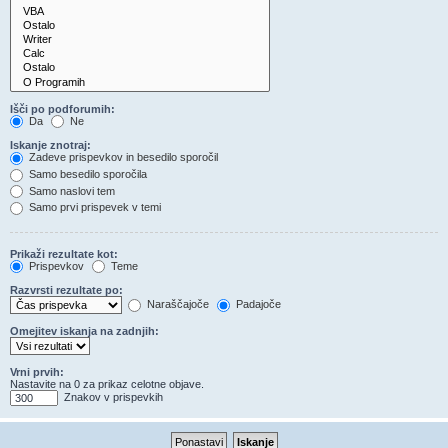
Išči po podforumih:
Da
Ne
Iskanje znotraj:
Zadeve prispevkov in besedilo sporočil
Samo besedilo sporočila
Samo naslovi tem
Samo prvi prispevek v temi
Prikaži rezultate kot:
Prispevkov
Teme
Razvrsti rezultate po:
Naraščajoče
Padajoče
Omejitev iskanja na zadnjih:
Vrni prvih:
Nastavite na 0 za prikaz celotne objave.
Znakov v prispevkih