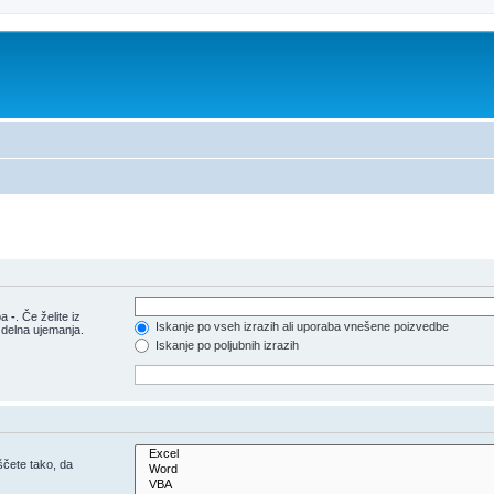
pa
-
. Če želite iz
Iskanje po vseh izrazih ali uporaba vnešene poizvedbe
 delna ujemanja.
Iskanje po poljubnih izrazih
iščete tako, da