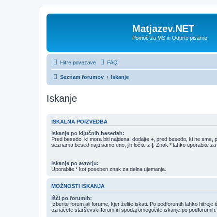
Matjazev.NET
Pomoč za MS in Odprto pisarno
Hitre povezave
FAQ
Seznam forumov
Iskanje
Iskanje
ISKALNA POIZVEDBA
Iskanje po ključnih besedah:
Pred besedo, ki mora biti najdena, dodajte
+
, pred besedo, ki ne sme, 
seznama besed najti samo eno, jih ločite z
|
. Znak * lahko uporabite za
Iskanje po avtorju:
Uporabite * kot poseben znak za delna ujemanja.
MOŽNOSTI ISKANJA
Išči po forumih:
Izberite forum ali forume, kjer želite iskati. Po podforumih lahko hitreje 
označete starševski forum in spodaj omogočite iskanje po podforumih.