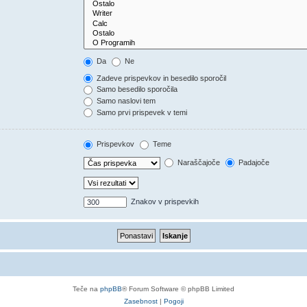
Da
Ne
Zadeve prispevkov in besedilo sporočil
Samo besedilo sporočila
Samo naslovi tem
Samo prvi prispevek v temi
Prispevkov
Teme
Naraščajoče
Padajoče
Znakov v prispevkih
Teče na
phpBB
® Forum Software © phpBB Limited
Zasebnost
|
Pogoji