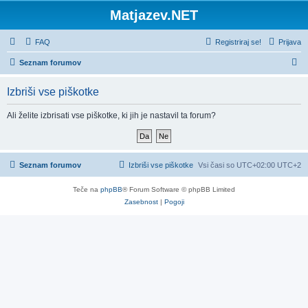
Matjazev.NET
FAQ
Registriraj se!
Prijava
I
Seznam forumov
s
Izbriši vse piškotke
k
a
Ali želite izbrisati vse piškotke, ki jih je nastavil ta forum?
n
j
e
Seznam forumov
Izbriši vse piškotke
Vsi časi so UTC+02:00 UTC+2
Teče na
phpBB
® Forum Software © phpBB Limited
Zasebnost
|
Pogoji