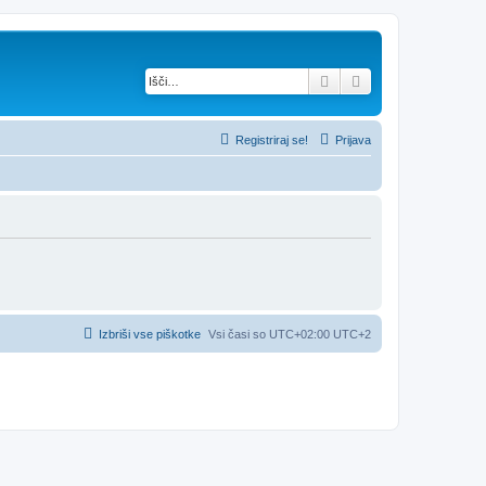
Iskanje
Napredno iskanje
Registriraj se!
Prijava
Izbriši vse piškotke
Vsi časi so UTC+02:00 UTC+2