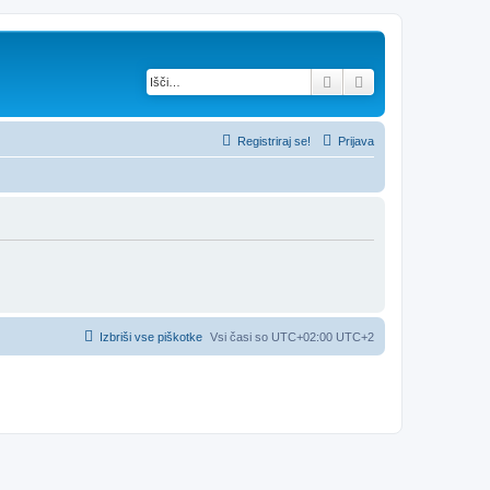
Iskanje
Napredno iskanje
Registriraj se!
Prijava
Izbriši vse piškotke
Vsi časi so UTC+02:00 UTC+2