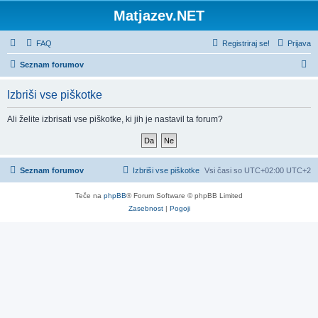
Matjazev.NET
FAQ
Registriraj se!
Prijava
I
Seznam forumov
s
Izbriši vse piškotke
k
a
Ali želite izbrisati vse piškotke, ki jih je nastavil ta forum?
n
j
e
Seznam forumov
Izbriši vse piškotke
Vsi časi so UTC+02:00 UTC+2
Teče na
phpBB
® Forum Software © phpBB Limited
Zasebnost
|
Pogoji