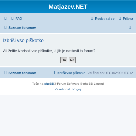
Matjazev.NET
FAQ
Registriraj se!
Prijava
I
Seznam forumov
s
Izbriši vse piškotke
k
a
Ali želite izbrisati vse piškotke, ki jih je nastavil ta forum?
n
j
e
Seznam forumov
Izbriši vse piškotke
Vsi časi so UTC+02:00 UTC+2
Teče na
phpBB
® Forum Software © phpBB Limited
Zasebnost
|
Pogoji