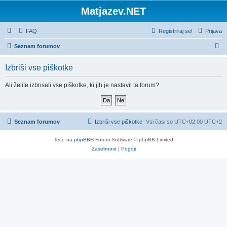
Matjazev.NET
FAQ
Registriraj se!
Prijava
I
Seznam forumov
s
Izbriši vse piškotke
k
a
Ali želite izbrisati vse piškotke, ki jih je nastavil ta forum?
n
j
e
Seznam forumov
Izbriši vse piškotke
Vsi časi so UTC+02:00 UTC+2
Teče na
phpBB
® Forum Software © phpBB Limited
Zasebnost
|
Pogoji