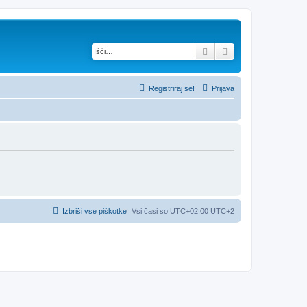
Iskanje
Napredno iskanje
Registriraj se!
Prijava
Izbriši vse piškotke
Vsi časi so UTC+02:00 UTC+2