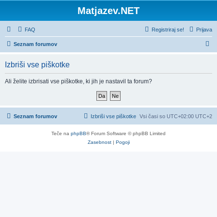
Matjazev.NET
FAQ
Registriraj se!
Prijava
I
Seznam forumov
s
Izbriši vse piškotke
k
a
Ali želite izbrisati vse piškotke, ki jih je nastavil ta forum?
n
j
e
Seznam forumov
Izbriši vse piškotke
Vsi časi so UTC+02:00 UTC+2
Teče na
phpBB
® Forum Software © phpBB Limited
Zasebnost
|
Pogoji