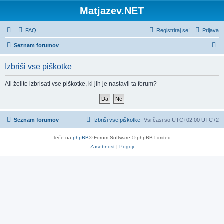
Matjazev.NET
FAQ
Registriraj se!
Prijava
I
Seznam forumov
s
Izbriši vse piškotke
k
a
Ali želite izbrisati vse piškotke, ki jih je nastavil ta forum?
n
j
e
Seznam forumov
Izbriši vse piškotke
Vsi časi so UTC+02:00 UTC+2
Teče na
phpBB
® Forum Software © phpBB Limited
Zasebnost
|
Pogoji