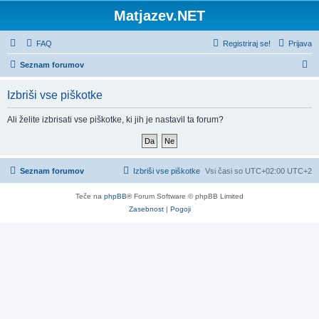
Matjazev.NET
FAQ
Registriraj se!
Prijava
I
Seznam forumov
s
Izbriši vse piškotke
k
a
Ali želite izbrisati vse piškotke, ki jih je nastavil ta forum?
n
j
e
Seznam forumov
Izbriši vse piškotke
Vsi časi so UTC+02:00 UTC+2
Teče na
phpBB
® Forum Software © phpBB Limited
Zasebnost
|
Pogoji