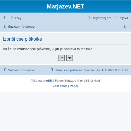
Matjazev.NET
FAQ
Registriraj se!
Prijava
I
Seznam forumov
s
Izbriši vse piškotke
k
a
Ali želite izbrisati vse piškotke, ki jih je nastavil ta forum?
n
j
e
Seznam forumov
Izbriši vse piškotke
Vsi časi so UTC+02:00 UTC+2
Teče na
phpBB
® Forum Software © phpBB Limited
Zasebnost
|
Pogoji