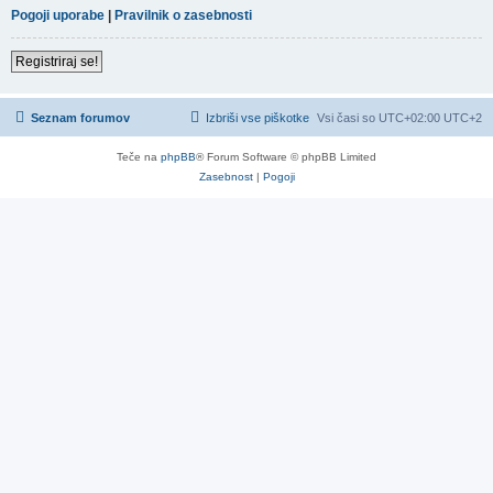
Pogoji uporabe
|
Pravilnik o zasebnosti
Registriraj se!
Seznam forumov
Izbriši vse piškotke
Vsi časi so UTC+02:00 UTC+2
Teče na
phpBB
® Forum Software © phpBB Limited
Zasebnost
|
Pogoji