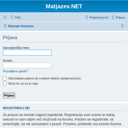
Matjazev.NET
FAQ
Registriraj se!
Prijava
I
Seznam forumov
s
Prijava
k
a
Uporabniško ime:
n
j
Geslo:
e
Pozabljeno geslo?
Samodejna prijava ob vsakem obisku (priporočamo):
Skrij me za za to sejo
REGISTRIRAJ SE!
Za prijavo se morate najprej registrirati. Registracija vam vzame le nekaj
sekund in vam odpre več možnosti na forumu. Preden se registrirate, se
prepričajte, da ste seznanjeni s pravili. Prosimo, preberite vsa pravila foruma.