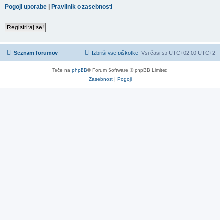
Pogoji uporabe
|
Pravilnik o zasebnosti
Registriraj se!
Seznam forumov
Izbriši vse piškotke
Vsi časi so UTC+02:00 UTC+2
Teče na
phpBB
® Forum Software © phpBB Limited
Zasebnost
|
Pogoji