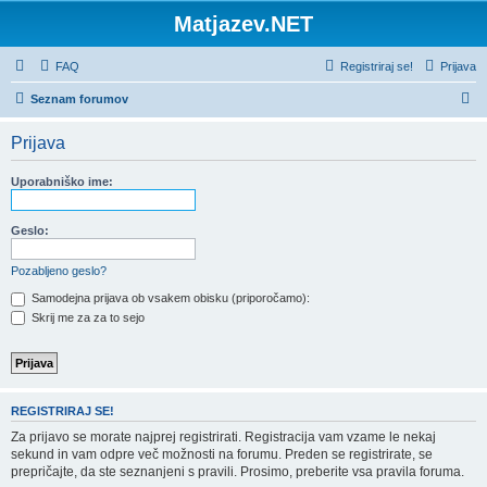
Matjazev.NET
FAQ
Registriraj se!
Prijava
I
Seznam forumov
s
Prijava
k
a
Uporabniško ime:
n
j
Geslo:
e
Pozabljeno geslo?
Samodejna prijava ob vsakem obisku (priporočamo):
Skrij me za za to sejo
REGISTRIRAJ SE!
Za prijavo se morate najprej registrirati. Registracija vam vzame le nekaj
sekund in vam odpre več možnosti na forumu. Preden se registrirate, se
prepričajte, da ste seznanjeni s pravili. Prosimo, preberite vsa pravila foruma.