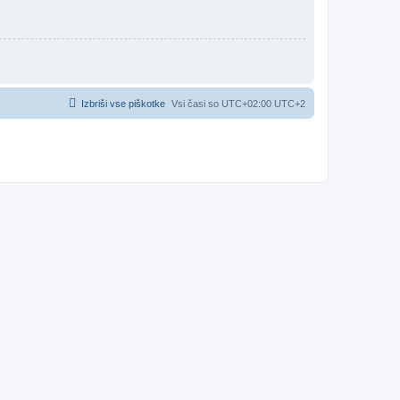
Izbriši vse piškotke
Vsi časi so UTC+02:00 UTC+2