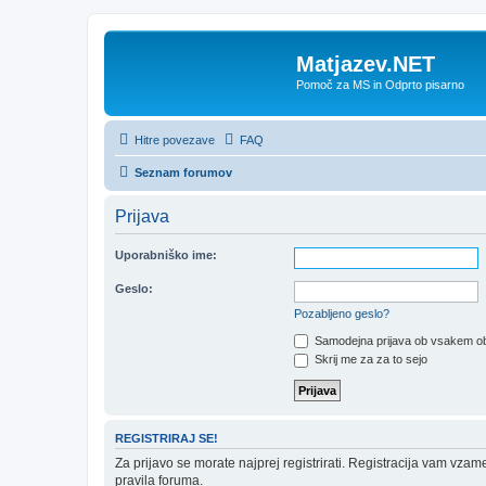
Matjazev.NET
Pomoč za MS in Odprto pisarno
Hitre povezave
FAQ
Seznam forumov
Prijava
Uporabniško ime:
Geslo:
Pozabljeno geslo?
Samodejna prijava ob vsakem ob
Skrij me za za to sejo
REGISTRIRAJ SE!
Za prijavo se morate najprej registrirati. Registracija vam vzam
pravila foruma.