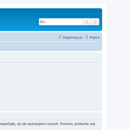
Iskanje
Napredno iskanje
Registriraj se!
Prijava
epričajte, da ste seznanjeni s pravili. Prosimo, preberite vsa