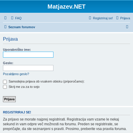
Matjazev.NET
FAQ
Registriraj se!
Prijava
I
Seznam forumov
s
Prijava
k
a
Uporabniško ime:
n
j
Geslo:
e
Pozabljeno geslo?
Samodejna prijava ob vsakem obisku (priporočamo):
Skrij me za za to sejo
REGISTRIRAJ SE!
Za prijavo se morate najprej registrirati. Registracija vam vzame le nekaj
sekund in vam odpre več možnosti na forumu. Preden se registrirate, se
prepričajte, da ste seznanjeni s pravili. Prosimo, preberite vsa pravila foruma.