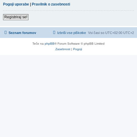
Pogoji uporabe
|
Pravilnik o zasebnosti
Registriraj se!
Seznam forumov
Izbriši vse piškotke
Vsi časi so UTC+02:00 UTC+2
Teče na
phpBB
® Forum Software © phpBB Limited
Zasebnost
|
Pogoji